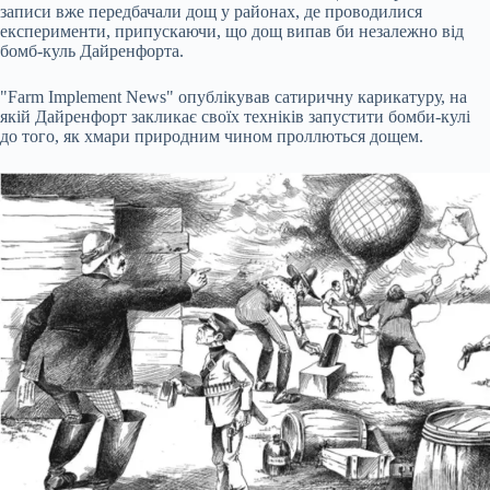
записи вже передбачали дощ у районах, де проводилися
експерименти, припускаючи, що дощ випав би незалежно від
бомб-куль Дайренфорта.
"Farm Implement News" опублікував сатиричну карикатуру, на
якій Дайренфорт закликає своїх техніків запустити бомби-кулі
до того, як хмари природним чином проллються дощем.