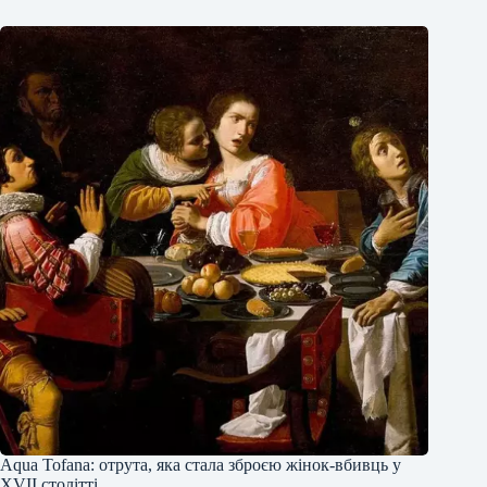
Аqua Tofana: отрута, яка стала зброєю жінок-вбивць у
XVII столітті