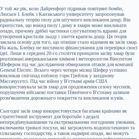
У той же рік, коли Дайренфорт підривав повітряні бомби,
Люсьєн І. Блейк з Канзаського університету запропонував
радикальну теорію пилу для штучного викликання дощу. Він
припустив, що викид пилу і диму в хмари може викликати
опади, причому дрібні частинки слугуватимуть ядрами для
утворення кристалів льоду і злиття крапель дощу. Ця теорія
заклала основу для того, що пізніше стало відомим як засів хмар.
На жаль, Блейку не вистачило фінансування для перевірки своєї
ідеї. Лише в середині 20-го століття принципи засіву хмар були
реалізовані американським хіміком і метеорологом Вінсентом
Шефером під час дослідження обмерзання літаків для компанії
General Electric. Всього через чотири місяці Шефер успішно
викликав снігопад поблизу гори Грейлок у західному
Массачусетсі. Під час війни у В'єтнамі армія США
використовувала засів хмар для продовження сезону мусонів,
порушуючи військові поставки Північного В'єтнаму шляхом
розм'якшення дорожнього покриття та викликання зсувів.
Сьогодні засів хмар використовується багатьма країнами як
стратегічний інструмент для боротьби з дедалі
непередбачуванішими та екстремальними погодними умовами,
включаючи тривалі посухи, які загрожують водопостачанню та
сільському господарству, а також надмірні опади, які можуть
призвести до сильних повеней та пошкодження інфраструктури.