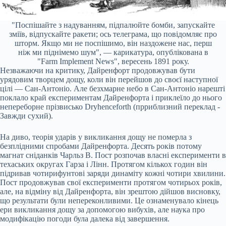
"Поспішайте з надуванням, підпалюйте бомби, запускайте
зміїв, відпускайте ракети; ось телеграма, що повідомляє про
шторм. Якщо ми не поспішимо, він наздожене нас, перш
ніж ми піднімемо шум", — карикатура, опублікована в
"Farm Implement News", вересень 1891 року.
Незважаючи на критику, Дайренфорт продовжував бути
урядовим творцем дощу, коли він перейшов до своєї наступної
цілі — Сан-Антоніо. Але безхмарне небо в Сан-Антоніо нарешті
поклало край експериментам Дайренфорта і приклеїло до нього
непереборне прізвисько Dryhenceforth (прриблизний переклад -
Завжди сухий).
На диво, теорія ударів у викликання дощу не померла з
безплідними спробами Дайренфорта. Десять років потому
магнат сніданків Чарльз В. Пост розпочав власні експерименти в
техаських округах Гарза і Лінн. Протягом кількох годин він
підривав чотирифунтові заряди динаміту кожні чотири хвилини.
Пост продовжував свої експерименти протягом чотирьох років,
але, на відміну від Дайренфорта, він зрештою дійшов висновку,
що результати були непереконливими. Це ознаменувало кінець
ери викликання дощу за допомогою вибухів, але наука про
модифікацію погоди була далека від завершення.