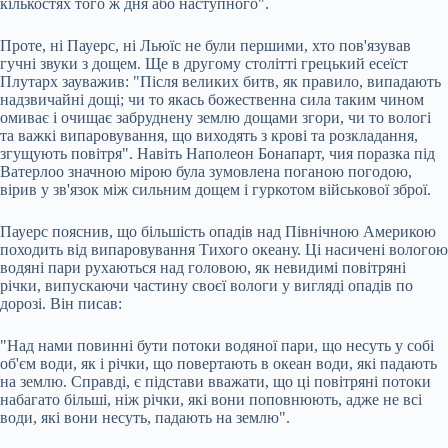
кількостях того ж дня або наступного".
Проте, ні Пауерс, ні Льюїс не були першими, хто пов'язував
гучні звуки з дощем. Ще в другому столітті грецький есеїст
Плутарх зауважив: "Після великих битв, як правило, випадають
надзвичайні дощі; чи то якась божественна сила таким чином
омиває і очищає забруднену землю дощами згори, чи то вологі
та важкі випаровування, що виходять з крові та розкладання,
згущують повітря". Навіть Наполеон Бонапарт, чия поразка під
Ватерлоо значною мірою була зумовлена поганою погодою,
вірив у зв'язок між сильним дощем і гуркотом військової зброї.
Пауерс пояснив, що більшість опадів над Північною Америкою
походить від випаровування Тихого океану. Ці насичені вологою
водяні пари рухаються над головою, як невидимі повітряні
річки, випускаючи частину своєї вологи у вигляді опадів по
дорозі. Він писав:
"Над нами повинні бути потоки водяної пари, що несуть у собі
об'єм води, як і річки, що повертають в океан води, які падають
на землю. Справді, є підстави вважати, що ці повітряні потоки
набагато більші, ніж річки, які вони поповнюють, адже не всі
води, які вони несуть, падають на землю".