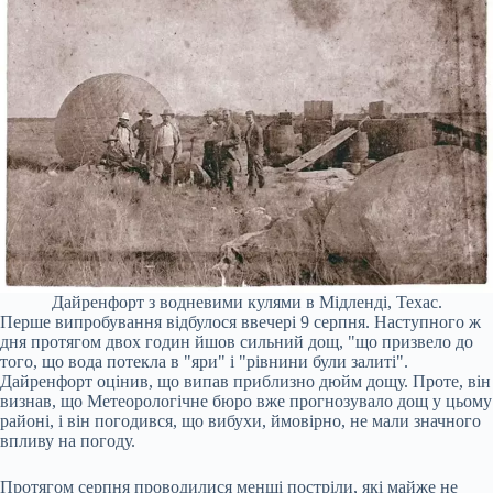
Дайренфорт з водневими кулями в Мідленді, Техас.
Перше випробування відбулося ввечері 9 серпня. Наступного ж
дня протягом двох годин йшов сильний дощ, "що призвело до
того, що вода потекла в "яри" і "рівнини були залиті".
Дайренфорт оцінив, що випав приблизно дюйм дощу. Проте, він
визнав, що Метеорологічне бюро вже прогнозувало дощ у цьому
районі, і він погодився, що вибухи, ймовірно, не мали значного
впливу на погоду.
Протягом серпня проводилися менші постріли, які майже не