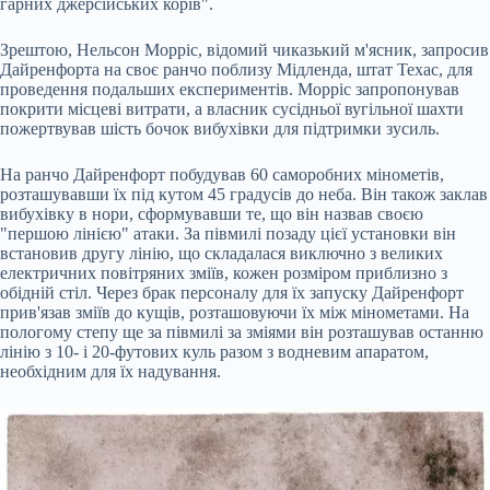
гарних джерсійських корів".
Зрештою, Нельсон Морріс, відомий чиказький м'ясник, запросив
Дайренфорта на своє ранчо поблизу Мідленда, штат Техас, для
проведення подальших експериментів. Морріс запропонував
покрити місцеві витрати, а власник сусідньої вугільної шахти
пожертвував шість бочок вибухівки для підтримки зусиль.
На ранчо Дайренфорт побудував 60 саморобних мінометів,
розташувавши їх під кутом 45 градусів до неба. Він також заклав
вибухівку в нори, сформувавши те, що він назвав своєю
"першою лінією" атаки. За півмилі позаду цієї установки він
встановив другу лінію, що складалася виключно з великих
електричних повітряних зміїв, кожен розміром приблизно з
обідній стіл. Через брак персоналу для їх запуску Дайренфорт
прив'язав зміїв до кущів, розташовуючи їх між мінометами. На
пологому степу ще за півмилі за зміями він розташував останню
лінію з 10- і 20-футових куль разом з водневим апаратом,
необхідним для їх надування.