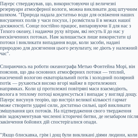
Пауерс стверджував, що, використовуючи ці величезні
резервуари атмосферної вологи, можна викликати дощ штучним
шляхом. "Природа надала достатньо води для освіження наших
висушених полів у часи посухи, і розмістила її в межах нашої
досяжності. Сонце постійно працює, випаровуючи її для нас з
Тихого океану, і надаючи руху вітрам, які несуть її до нас у
нескінченних потоках. Нам залишається лише використати ці
потоки і викликати випадання води, коли засоби, надані
природою для досягнення цього результату, не діють у належний
час".
Спираючись на роботи океанографа Метью Фонтейна Морі, він
пояснив, що два основних атмосферних потоки — теплий,
насичений вологою екваторіальний потік і холодний полярний
потік — рухаються високо вгорі майже в протилежних
напрямках. Коли ці протилежні повітряні маси взаємодіють,
волога в теплому потоці конденсується і випадає у вигляді дощу.
Пауерс висунув теорію, що вистріл великої кількості гармат
може створити ударні сили, достатньо сильні, щоб викликати
змішування цих потоків. На підтвердження свого твердження
він задокументував численні історичні битви, де незабаром після
закінчення бойових дій спостерігалися опади.
"Якщо блискавка, грім і дощ були викликані діями людини, коли