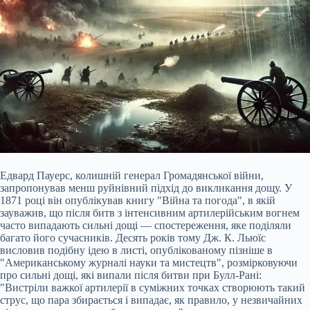
Едвард Пауерс, колишній генерал Громадянської війни,
запропонував менш руйнівний підхід до викликання дощу. У
1871 році він опублікував книгу "Війна та погода", в якій
зауважив, що після битв з інтенсивним артилерійським вогнем
часто випадають сильні дощі — спостереження, яке поділяли
багато його сучасників. Десять років тому Дж. К. Льюїс
висловив подібну ідею в листі, опублікованому пізніше в
"Американському журналі науки та мистецтв", розмірковуючи
про сильні дощі, які випали після битви при Булл-Рані:
"Вистріли важкої артилерії в суміжних точках створюють такий
струс, що пара збирається і випадає, як правило, у незвичайних