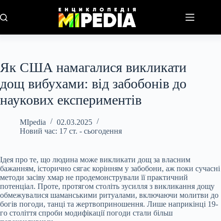
Перейти
до
вмісту
Як США намагалися викликати
дощ вибухами: від забобонів до
наукових експериментів
MIpedia
02.03.2025
Новий час: 17 ст. - сьогодення
Ідея про те, що людина може викликати дощ за власним
бажанням, історично сягає корінням у забобони, аж поки сучасні
методи засіву хмар не продемонстрували її практичний
потенціал. Проте, протягом століть зусилля з викликання дощу
обмежувалися шаманськими ритуалами, включаючи молитви до
богів погоди, танці та жертвоприношення. Лише наприкінці 19-
го століття спроби модифікації погоди стали більш