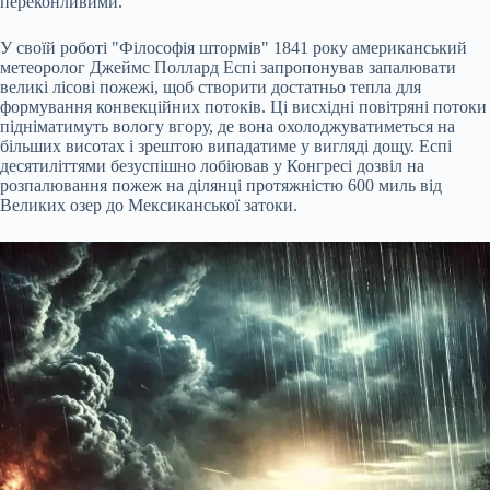
переконливими.
У своїй роботі "Філософія штормів" 1841 року американський
метеоролог Джеймс Поллард Еспі запропонував запалювати
великі лісові пожежі, щоб створити достатньо тепла для
формування конвекційних потоків. Ці висхідні повітряні потоки
підніматимуть вологу вгору, де вона охолоджуватиметься на
більших висотах і зрештою випадатиме у вигляді дощу. Еспі
десятиліттями безуспішно лобіював у Конгресі дозвіл на
розпалювання пожеж на ділянці протяжністю 600 миль від
Великих озер до Мексиканської затоки.