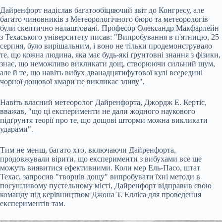
Дайренфорт надіслав багатообіцяючий звіт до Конгресу, але
багато чиновників з Метеорологічного бюро та метеорологів
були скептично налаштовані. Професор Олександр Макфарлейн
з Техаського університету писав: "Випробування в п'ятницю, 25
серпня, було вирішальним, і воно не тільки продемонструвало
те, що кожна людина, яка має будь-які ґрунтовні знання з фізики,
знає, що неможливо викликати дощ, створюючи сильний шум,
але й те, що навіть вибух дванадцятифутової кулі всередині
чорної дощової хмари не викликає зливу".
Навіть власний метеоролог Дайренфорта, Джордж Е. Кертіс,
вважав, "що ці експерименти не дали жодного наукового
підґрунтя теорії про те, що дощові шторми можна викликати
ударами".
Тим не менш, багато хто, включаючи Дайренфорта,
продовжували вірити, що експерименти з вибухами все ще
можуть виявитися ефективними. Коли мер Ель-Пасо, штат
Техас, запросив "творців дощу" випробувати їхні методи в
посушливому пустельному місті, Дайренфорт відправив свою
команду під керівництвом Джона Т. Елліса для проведення
експериментів там.