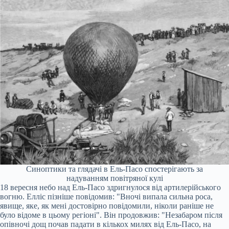
Синоптики та глядачі в Ель-Пасо спостерігають за
надуванням повітряної кулі
18 вересня небо над Ель-Пасо здригнулося від артилерійського
вогню. Елліс пізніше повідомив: "Вночі випала сильна роса,
явище, яке, як мені достовірно повідомили, ніколи раніше не
було відоме в цьому регіоні". Він продовжив: "Незабаром після
опівночі дощ почав падати в кількох милях від Ель-Пасо, на