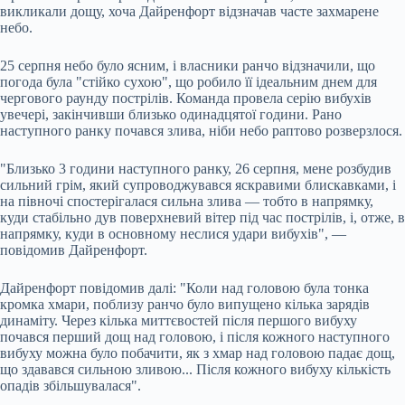
викликали дощу, хоча Дайренфорт відзначав часте захмарене
небо.
25 серпня небо було ясним, і власники ранчо відзначили, що
погода була "стійко сухою", що робило її ідеальним днем для
чергового раунду пострілів. Команда провела серію вибухів
увечері, закінчивши близько одинадцятої години. Рано
наступного ранку почався злива, ніби небо раптово розверзлося.
"Близько 3 години наступного ранку, 26 серпня, мене розбудив
сильний грім, який супроводжувався яскравими блискавками, і
на півночі спостерігалася сильна злива — тобто в напрямку,
куди стабільно дув поверхневий вітер під час пострілів, і, отже, в
напрямку, куди в основному неслися удари вибухів", —
повідомив Дайренфорт.
Дайренфорт повідомив далі: "Коли над головою була тонка
кромка хмари, поблизу ранчо було випущено кілька зарядів
динаміту. Через кілька миттєвостей після першого вибуху
почався перший дощ над головою, і після кожного наступного
вибуху можна було побачити, як з хмар над головою падає дощ,
що здавався сильною зливою... Після кожного вибуху кількість
опадів збільшувалася".