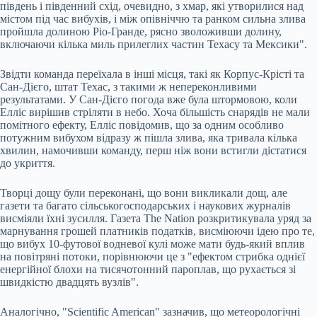
південь і південний схід, очевидно, з хмар, які утворилися над
містом під час вибухів, і між опівніччю та ранком сильна злива
пройшла долиною Ріо-Гранде, рясно зволоживши долину,
включаючи кілька миль прилеглих частин Техасу та Мексики".
Звідти команда переїхала в інші місця, такі як Корпус-Крісті та
Сан-Дієго, штат Техас, з такими ж непереконливими
результатами. У Сан-Дієго погода вже була штормовою, коли
Елліс вирішив стріляти в небо. Хоча більшість снарядів не мали
помітного ефекту, Елліс повідомив, що за одним особливо
потужним вибухом відразу ж пішла злива, яка тривала кілька
хвилин, намочивши команду, перш ніж вони встигли дістатися
до укриття.
Творці дощу були переконані, що вони викликали дощ, але
газети та багато сільськогосподарських і наукових журналів
висміяли їхні зусилля. Газета The Nation розкритикувала уряд за
марнування грошей платників податків, висміюючи ідею про те,
що вибух 10-футової водневої кулі може мати будь-який вплив
на повітряні потоки, порівнюючи це з "ефектом стрибка однієї
енергійної блохи на тисячотонний пароплав, що рухається зі
швидкістю двадцять вузлів".
Аналогічно, "Scientific American" зазначив, що метеорологічні