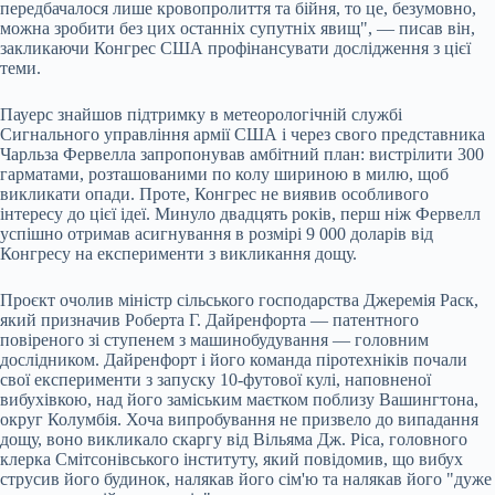
передбачалося лише кровопролиття та бійня, то це, безумовно,
можна зробити без цих останніх супутніх явищ", — писав він,
закликаючи Конгрес США профінансувати дослідження з цієї
теми.
Пауерс знайшов підтримку в метеорологічній службі
Сигнального управління армії США і через свого представника
Чарльза Фервелла запропонував амбітний план: вистрілити 300
гарматами, розташованими по колу шириною в милю, щоб
викликати опади. Проте, Конгрес не виявив особливого
інтересу до цієї ідеї. Минуло двадцять років, перш ніж Фервелл
успішно отримав асигнування в розмірі 9 000 доларів від
Конгресу на експерименти з викликання дощу.
Проєкт очолив міністр сільського господарства Джеремія Раск,
який призначив Роберта Г. Дайренфорта — патентного
повіреного зі ступенем з машинобудування — головним
дослідником. Дайренфорт і його команда піротехніків почали
свої експерименти з запуску 10-футової кулі, наповненої
вибухівкою, над його заміським маєтком поблизу Вашингтона,
округ Колумбія. Хоча випробування не призвело до випадання
дощу, воно викликало скаргу від Вільяма Дж. Ріса, головного
клерка Смітсонівського інституту, який повідомив, що вибух
струсив його будинок, налякав його сім'ю та налякав його "дуже