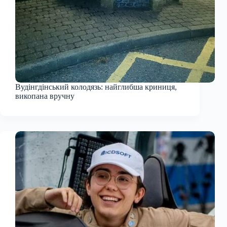
Вудінгдінський колодязь: найглибша криниця,
викопана вручну