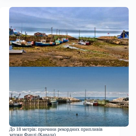
До 18 метрів: причини рекордних припливів
затоки Фанді (Канада)