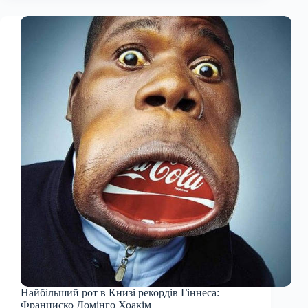
Найбільший рот в Книзі рекордів Гіннеса:
Франциско Домінго Хоакім