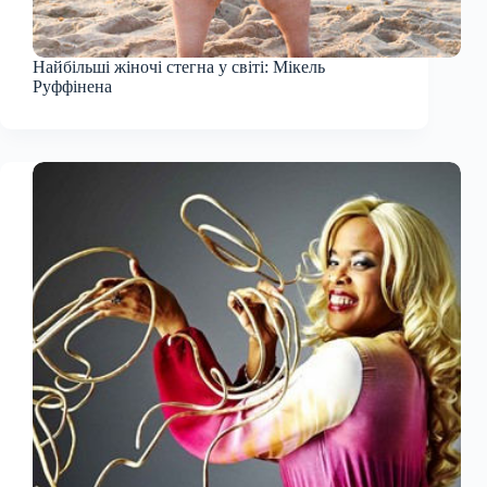
Найбільші жіночі стегна у світі: Мікель
Руффінена