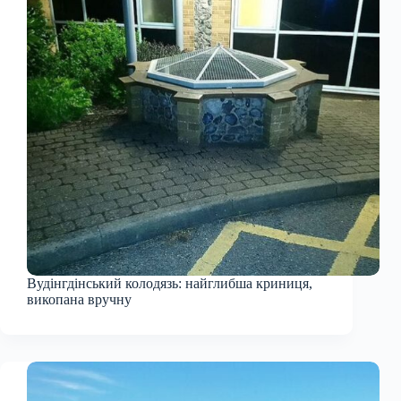
Вудінгдінський колодязь: найглибша криниця,
викопана вручну