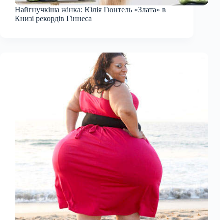
Найгнучкіша жінка: Юлія Гюнтель «Злата» в
Книзі рекордів Гіннеса