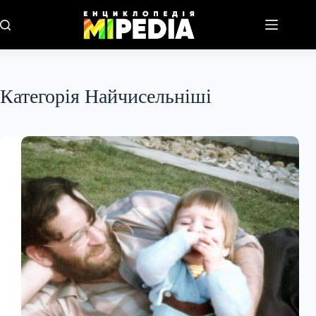
Перейти
до
вмісту
Категорія
Найчисельніші