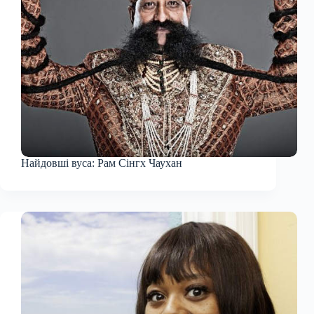
Найдовші вуса: Рам Сінгх Чаухан