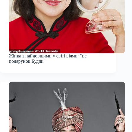
Жінка з найдовшими у світі віями: "це
подарунок Будди"