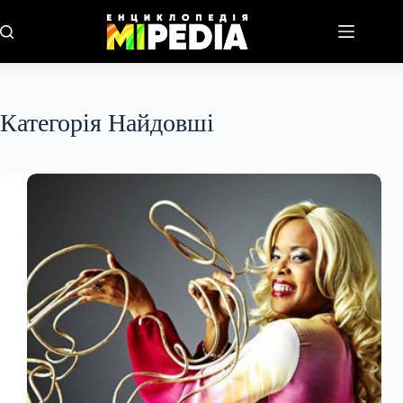
Перейти
до
вмісту
Категорія
Найдовші