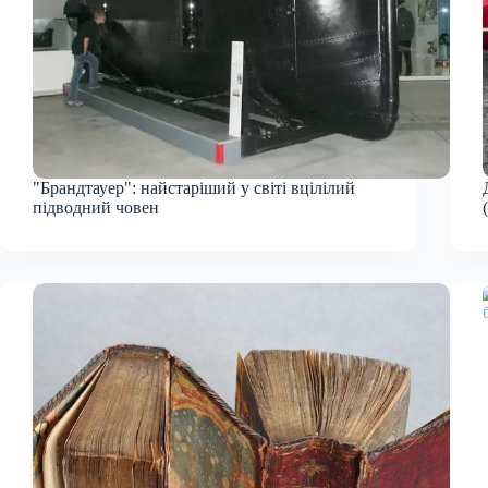
"Брандтауер": найстаріший у світі вцілілий
підводний човен