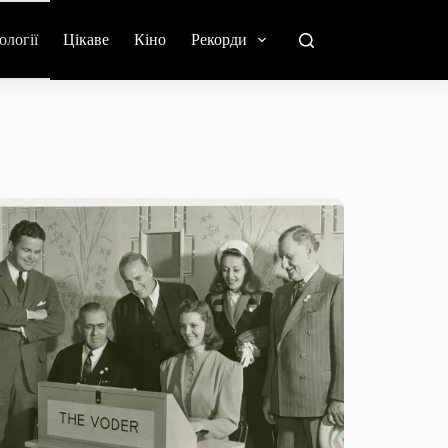
ології
Цікаве
Кіно
Рекорди