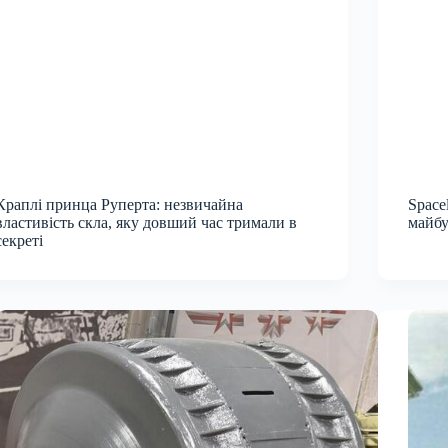
Краплі принца Руперта: незвичайна
Space
властивість скла, яку довший час тримали в
майбу
секреті