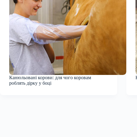
Канюльовані корови: для чого коровам
роблять дірку у боці