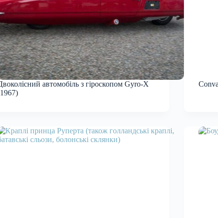
Двоколісний автомобіль з гіроскопом Gyro-X
Conva
(1967)