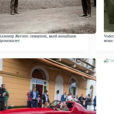
Казимир Жеглен: священик, який винайшов
Voder
бронежилет
мови