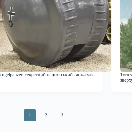
Kugelpanzer: секретний нацистський танк-куля
Torre
зверх
1
2
3