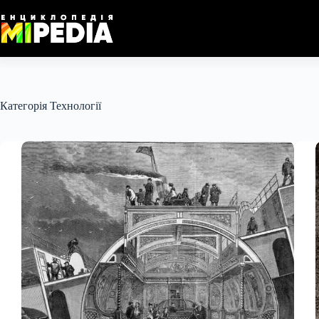
Перейти
до
вмісту
Категорія
Технології