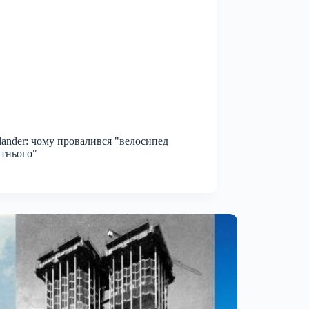
lander: чому провалився "велосипед
тнього"