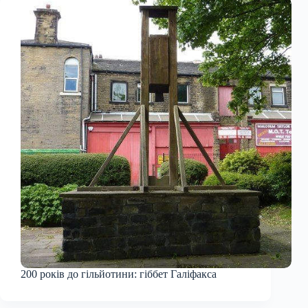
200 років до гільйотини: гіббет Галіфакса