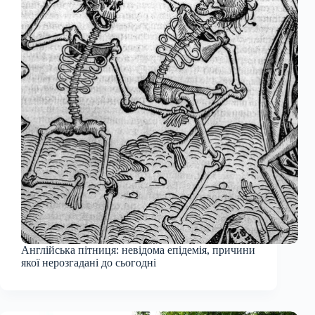
Англійська пітниця: невідома епідемія, причини
якої нерозгадані до сьогодні