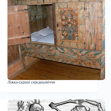
Ліжка-скрині середньовіччя