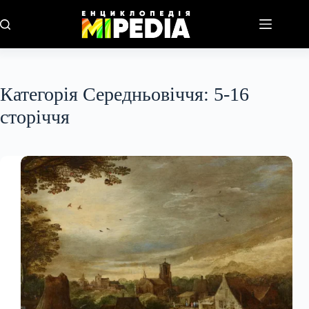
Перейти
до
вмісту
Категорія
Середньовіччя: 5-16
сторіччя