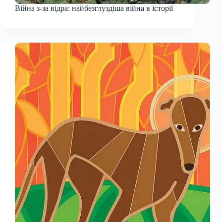
Війна з-за відра: найбезглуздіша війна в історії