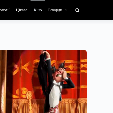
ології
Цікаве
Кіно
Рекорди