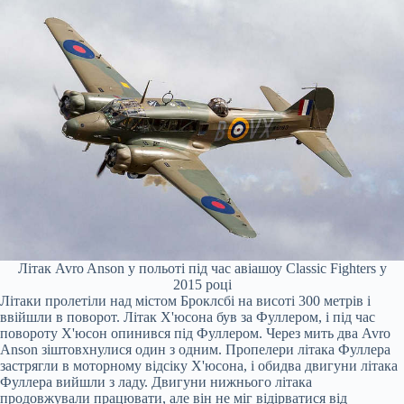
Літак Avro Anson у польоті під час авіашоу Classic Fighters у
2015 році
Літаки пролетіли над містом Броклсбі на висоті 300 метрів і
ввійшли в поворот. Літак Х'юсона був за Фуллером, і під час
повороту Х'юсон опинився під Фуллером. Через мить два Avro
Anson зіштовхнулися один з одним. Пропелери літака Фуллера
застрягли в моторному відсіку Х'юсона, і обидва двигуни літака
Фуллера вийшли з ладу. Двигуни нижнього літака
продовжували працювати, але він не міг відірватися від