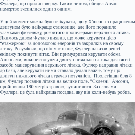
Фуллера, що прилип зверху. Таким чином, обидва Anson
намертво зчепилися один з одним.
У цей момент можна було очікувати, що у Х'юсона з працюючим
двигуном було найкраще становище, але його поранило
уламками фюзеляжу, розбитого пропелерами верхнього літака.
Якимось дивом Фуллер виявив, що може керувати цією
“етажеркою” за допомогою елеронів та закрилків на своєму
літаку. Розуміючи, що він має шанс, Фуллер наказав решті
екіпажу покинути літак. Він примудрився керувати обома
Ансонами, використовуючи двигун нижнього літака для тяги і
засоби маневрування верхнього літака. Фуллер направив літаки
до бази, але керувати ними ставало дедалі важче, тому що
двигун нижнього літака втрачав потужність. Пролетівши біля 8
км, Фуллер посадив літаки на велике поле. "Склеєні" Ансони,
пройшовши 180 метрів травою, зупинилися. За словами
Фуллера, це була найкраща посадка, яку він коли-небудь робив.