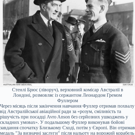
Стенлі Брюс (ліворуч), верховний комісар Австралії в
Лондоні, розмовляє із сержантом Леонардом Гремом
Фуллером
Через місяць після закінчення навчання Фуллер отримав похвалу
від Австралійської авіаційної ради за «розум, сміливість та
рішучість при посадці Avro Anson без серйозних ушкоджень у
складних умовах». У подальшому Фуллер виконував бойові
завдання спочатку Близькому Сході, потім у Європі. Він отримав
медаль "За визначні заслуги" після нальоту на ворожий корабель