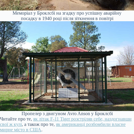
Меморіал у Броклсбі на згадку про успішну аварійну
посадку в 1940 році після зіткнення в повітрі
Пропелер з двигуном Avro Anson у Броклсбі
Читайте про те,
як літак F-11 Tiger розстріляв себе, наздогнавши
свої ж кулі
, а також про те,
як американці розбомбили власне
мирне місто в США
.