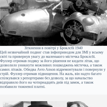
Зіткнення в повітрі у Броклсбі 1940
Цей незвичайний подвиг став інфоприводом для ЗМІ у всьому
світі та привернув увагу до маленького містечка Броклсбі.
Фуллер отримав подяку за його рішення не кидати літак, що
дозволило уникнути можливих пошкоджень містечка, а також
самих літаків. Обидва Avro Anson відремонтували і повернули у
стрій. Фуллер отримав підвищення. На жаль, він надто багато
спілкувався з репортерами без дозволу, за що начальство
відправило його на чотирнадцять днів під замок, а також
позбавило тижневої платні.