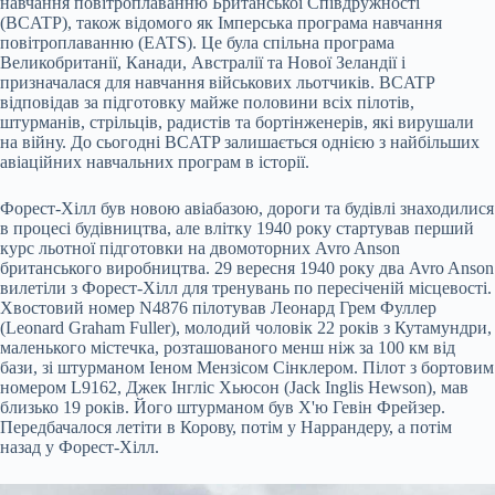
навчання повітроплаванню Британської Співдружності
(BCATP), також відомого як Імперська програма навчання
повітроплаванню (EATS). Це була спільна програма
Великобританії, Канади, Австралії та Нової Зеландії і
призначалася для навчання військових льотчиків. BCATP
відповідав за підготовку майже половини всіх пілотів,
штурманів, стрільців, радистів та бортінженерів, які вирушали
на війну. До сьогодні BCATP залишається однією з найбільших
авіаційних навчальних програм в історії.
Форест-Хілл був новою авіабазою, дороги та будівлі знаходилися
в процесі будівництва, але влітку 1940 року стартував перший
курс льотної підготовки на двомоторних Avro Anson
британського виробництва. 29 вересня 1940 року два Avro Anson
вилетіли з Форест-Хілл для тренувань по пересіченій місцевості.
Хвостовий номер N4876 пілотував Леонард Грем Фуллер
(Leonard Graham Fuller), молодий чоловік 22 років з Кутамундри,
маленького містечка, розташованого менш ніж за 100 км від
бази, зі штурманом Іеном Мензісом Сінклером. Пілот з бортовим
номером L9162, Джек Інгліс Хьюсон (Jack Inglis Hewson), мав
близько 19 років. Його штурманом був Х'ю Гевін Фрейзер.
Передбачалося летіти в Корову, потім у Наррандеру, а потім
назад у Форест-Хілл.