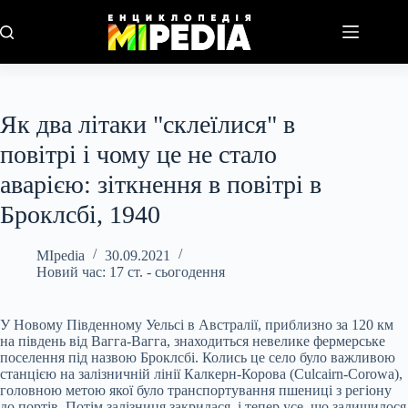
Перейти
до
вмісту
Як два літаки "склеїлися" в
повітрі і чому це не стало
аварією: зіткнення в повітрі в
Броклсбі, 1940
MIpedia
30.09.2021
Новий час: 17 ст. - сьогодення
У Новому Південному Уельсі в Австралії, приблизно за 120 км
на південь від Вагга-Вагга, знаходиться невелике фермерське
поселення під назвою Броклсбі. Колись це село було важливою
станцією на залізничній лінії Калкерн-Корова (Culcairn-Corowa),
головною метою якої було транспортування пшениці з регіону
до портів. Потім залізниця закрилася, і тепер усе, що залишилося