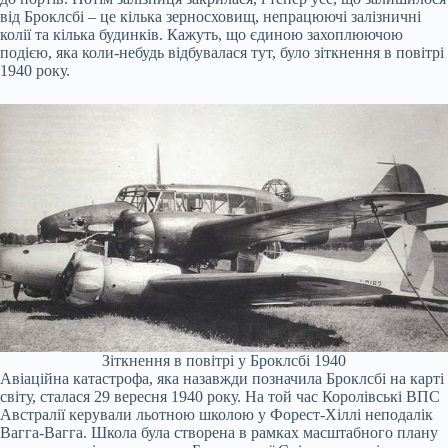
від Броклсбі – це кілька зерносховищ, непрацюючі залізничні
колії та кілька будинків. Кажуть, що єдиною захоплюючою
подією, яка коли-небудь відбувалася тут, було зіткнення в повітрі
1940 року.
Зіткнення в повітрі у Броклсбі 1940
Авіаційна катастрофа, яка назавжди позначила Броклсбі на карті
світу, сталася 29 вересня 1940 року. На той час Королівські ВПС
Австралії керували льотною школою у Форест-Хіллі неподалік
Вагга-Вагга. Школа була створена в рамках масштабного плану