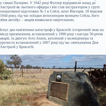
у гавані Палермо. У 1942 році Фуллер відправили назад до
Австралії як льотного офіцера і він став інструктором у групі
оперативної підготовки № 1 в Сейлі, штат Вікторія. 18 березня
1944 року, під час поїздки велосипедом вулицею Сейла, його
збив автобус – аварія виявилася смертельною.
Існує два пам'ятники катастрофі у Броклсбі: історичний знак на
місці приземлення, встановлений у 1990 році з нагоди 50-річчя
аварії, та двигун Avro Anson, куплений у колекціонера та
урочисто встановлений у 2007 році під час святкування Дня
Австралії у Броклсбі.