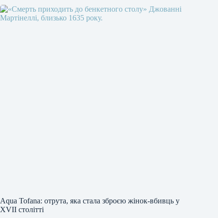
Аqua Tofana: отрута, яка стала зброєю жінок-вбивць у
XVII столітті