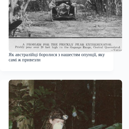
Як австралійці боролися з нашестям опунції, яку
самі ж привезли