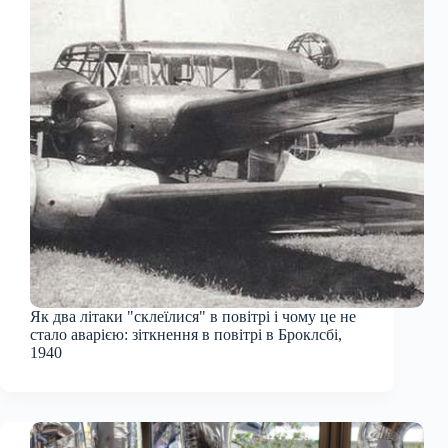
Як два літаки "склеїлися" в повітрі і чому це не
стало аварією: зіткнення в повітрі в Броклсбі,
1940