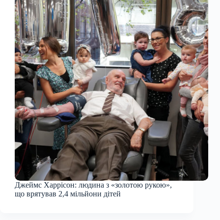
Джеймс Харрісон: людина з «золотою рукою»,
що врятував 2,4 мільйони дітей