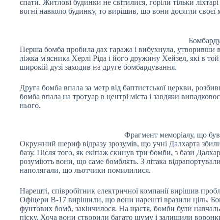
спати. Житлові будинки не світилися, горіли тільки ліхтар
вогні навколо будинку, то вирішив, що вони досягли своєї 
Бомбарду
Перша бомба пробила дах гаража і вибухнула, утворивши в
ліжка м'ясника Херлі Ріда і його дружину Хейзел, які в то
широкій дузі заходив на друге бомбардування.
Друга бомба впала за метр від баптистської церкви, розби
бомба впала на тротуар в центрі міста і завдяки випадково
нього.
Фрагмент меморіалу, що був
Окружний шериф відразу зрозумів, що учні Далхарта збилися
базу. Після того, як екіпаж скинув три бомби, з бази Далха
розуміють вони, що саме бомблять. З літака відрапортувал
наполягали, що льотчики помилилися.
Нарешті, співробітник електричної компанії вирішив пробл
Офіцери B-17 вирішили, що вони нарешті вразили ціль. Бом
фунтових бомб, закінчилося. На щастя, бомби були навчаль
піску. Хоча вони створили багато шуму і залишили воронки 