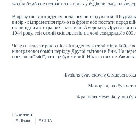
жодна бомба не потрапила в ціль - у будівлю суду, на яку 
Відразу після інциденту почалося розслідування. Штурмана
вибір - відправитися прямо на фронт або постати перед ві
стали одними з кращих льотчиків Америки у Другій світовій
1944 року, той самий екіпаж летів на чолі ескадрильї з 800
Через п'ятдесят років після інциденту жителі міста Бойсе в
кілограмової бомби періоду Другої світової війни. На цер
навчальної місії, хто ще був живий. Ніхто з них не з'явивс
Будівля суду округу Сімаррон, як
Меморіал, що був вста
Фрагмент меморіалу, що був
Позначки
#
Літаки
#
США