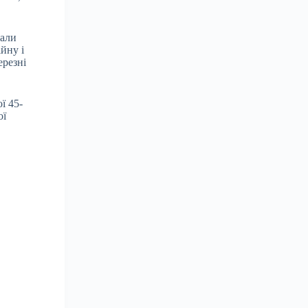
дали
йну і
ерезні
ї 45-
ої