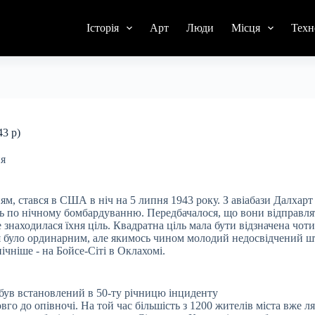
Історія
Арт
Люди
Місця
Техн
3 р)
ня
м, стався в США в ніч на 5 липня 1943 року. З авіабази Далхарт
ь по нічному бомбардуванню. Передбачалося, що вони відправля
де знаходилася їхня ціль. Квадратна ціль мала бути відзначена чот
я було ординарним, але якимось чином молодий недосвідчений 
ічніше - на Бойсе-Сіті в Оклахомі.
був встановлений в 50-ту річницю інциденту
о до опівночі. На той час більшість з 1200 жителів міста вже л