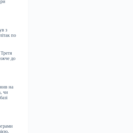
ири
ув з
літак по
 Третя
лижче до
онив на
, чи
базі
ограми
нією,