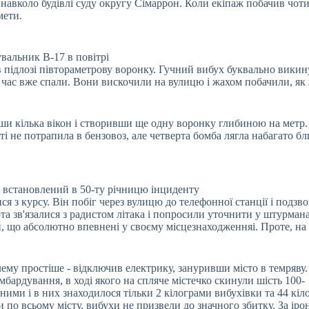
і навколо будівлі суду округу Сімаррон. Коли екіпаж побачив чот
мети.
вальник B-17 в повітрі
 підлозі півтораметрову воронку. Гучний вибух буквально викин
й час вже спали. Вони вискочили на вулицю і жахом побачили, як 
вши кілька вікон і створивши ще одну воронку глибиною на метр.
сті не потрапила в бензовоз, але четверта бомба лягла набагато б
 встановлений в 50-ту річницю інциденту
 з курсу. Він побіг через вулицю до телефонної станції і подзв
рта зв'язалися з радистом літака і попросили уточнити у штурмана
и, що абсолютно впевнені у своєму місцезнаходженняі. Проте, на 
ему простіше - відключив електрику, зануривши місто в темряву.
бардування, в ході якого на спляче містечко скинули шість 100-
ними і в них знаходилося тільки 2 кілограми вибухівки та 44 кіл
по всьому місту, вибухи не призвели до значного збитку. За іро