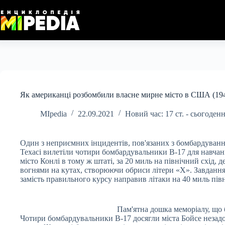
Перейти
до
вмісту
Як американці розбомбили власне мирне місто в США (194
MIpedia
22.09.2021
Новий час: 17 ст. - сьогоден
Один з неприємних інцидентів, пов'язаних з бомбардування
Техасі вилетіли чотири бомбардувальники B-17 для навчан
місто Конлі в тому ж штаті, за 20 миль на північний схід, 
вогнями на кутах, створюючи обриси літери «Х». Завданн
замість правильного курсу направив літаки на 40 миль півн
Пам'ятна дошка меморіалу, що 
Чотири бомбардувальники B-17 досягли міста Бойсе незадовг