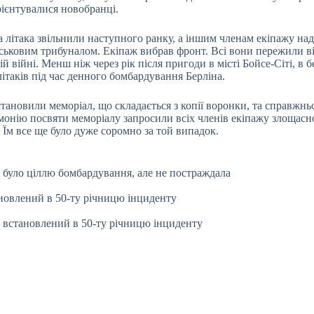
орієнтувалися новобранці.
 літака звільнили наступного ранку, а іншим членам екіпажу на
йськовим трибуналом. Екіпаж вибрав фронт. Всі вони пережили ві
 війні. Менш ніж через рік після пригоди в місті Бойсе-Сіті, в б
 літаків під час денного бомбардування Берліна.
становили меморіал, що складається з копії воронки, та справжньо
емонію посвяти меморіалу запросили всіх членів екіпажу злощасн
я. Їм все ще було дуже соромно за той випадок.
а було ціллю бомбардування, але не постраждала
новлений в 50-ту річницю інциденту
 встановлений в 50-ту річницю інциденту