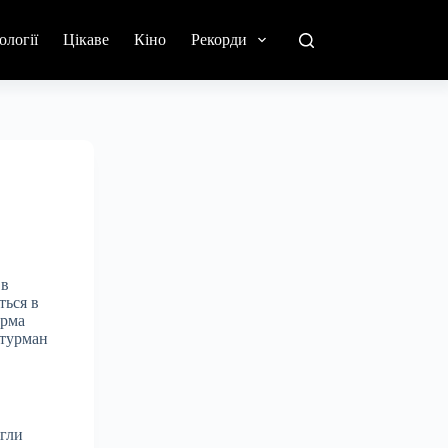
ології
Цікаве
Кіно
Рекорди
 в
ться в
ирма
штурман
ягли