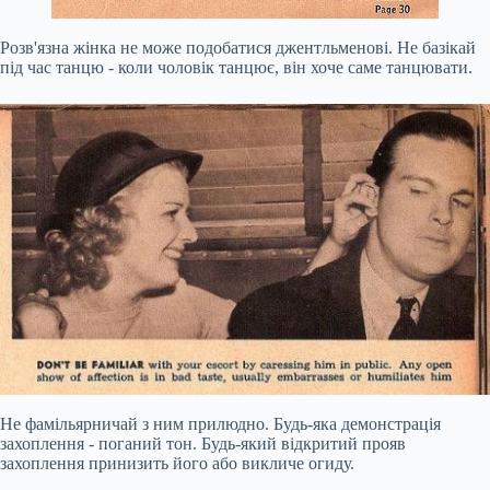
Розв'язна жінка не може подобатися джентльменові. Не базікай
під час танцю - коли чоловік танцює, він хоче саме танцювати.
Не фамільярничай з ним прилюдно. Будь-яка демонстрація
захоплення - поганий тон. Будь-який відкритий прояв
захоплення принизить його або викличе огиду.