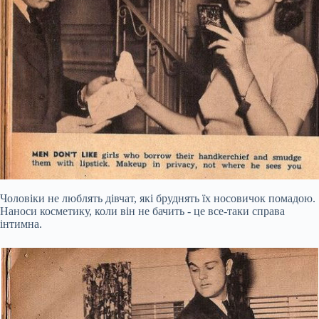
Чоловіки не люблять дівчат, які бруднять їх носовичок помадою.
Наноси косметику, коли він не бачить - це все-таки справа
інтимна.