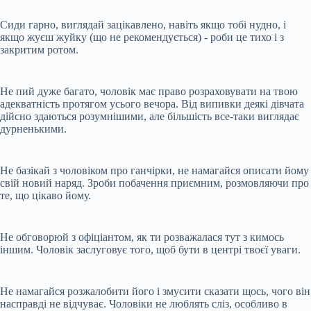
Сиди гарно, виглядай зацікавлено, навіть якщо тобі нудно, і
якщо жуєш жуйку (що не рекомендується) - роби це тихо і з
закритим ротом.
Не пий дуже багато, чоловік має право розраховувати на твою
адекватність протягом усього вечора. Від випивки деякі дівчата
дійсно здаються розумнішими, але більшість все-таки виглядає
дурненькими.
Не базікай з чоловіком про ганчірки, не намагайся описати йому
свій новий наряд. Зроби побачення приємним, розмовляючи про
те, що цікаво йому.
Не обговорюй з офіціантом, як ти розважалася тут з кимось
іншим. Чоловік заслуговує того, щоб бути в центрі твоєї уваги.
Не намагайся розжалобити його і змусити сказати щось, чого він
насправді не відчуває. Чоловіки не люблять сліз, особливо в