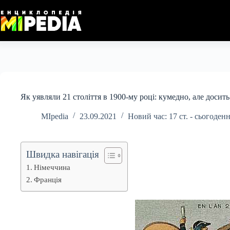
Перейти
до
вмісту
Як уявляли 21 століття в 1900-му році: кумедно, але досит
MIpedia
23.09.2021
Новий час: 17 ст. - сьогоден
Швидка навігація
Німеччина
Франція