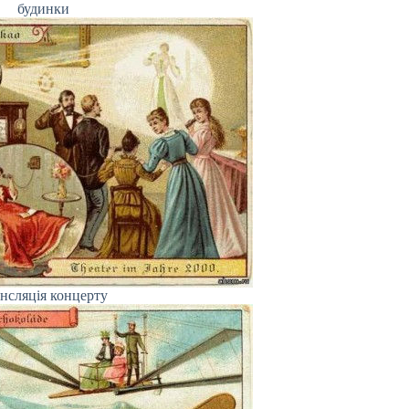
будинки
нсляція концерту