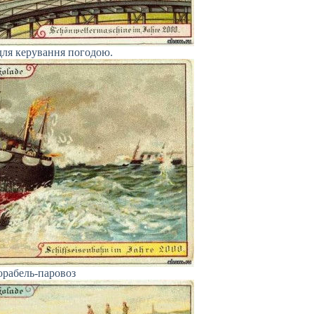
ля керування погодою.
орабель-паровоз