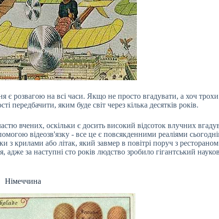
я є розвагою на всі часи. Якщо не просто вгадувати, а хоч трохи
ті передбачити, яким буде світ через кілька десятків років.
частю вчених, оскільки є досить високий відсоток влучних вгаду
опомогою відеозв'язку - все це є повсякденними реаліями сьогодн
 з крилами або літак, який завмер в повітрі поруч з рестораном
 адже за наступні сто років людство зробило гігантський науко
Німеччина