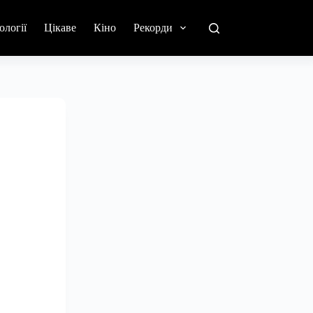
ології
Цікаве
Кіно
Рекорди