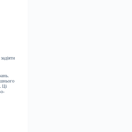
 задіяти
вань.
ішнього
. Ці
во-