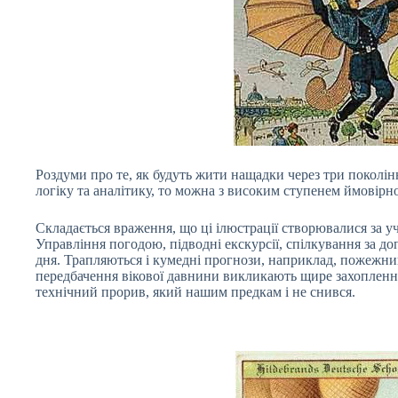
Роздуми про те, як будуть жити нащадки через три поколінн
логіку та аналітику, то можна з високим ступенем ймовірнос
Складається враження, що ці ілюстрації створювалися за у
Управління погодою, підводні екскурсії, спілкування за д
дня. Трапляються і кумедні прогнози, наприклад, пожежники
передбачення вікової давнини викликають щире захоплення,
технічний прорив, який нашим предкам і не снився.