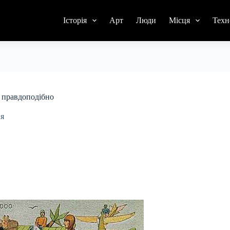
Історія
Арт
Люди
Місця
Техн
ь правдоподібно
ня