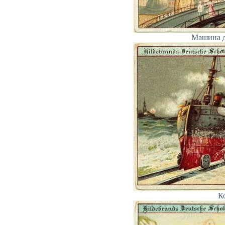
Машина д
К