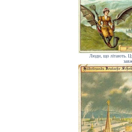
Люди, що літають. Ця
завж