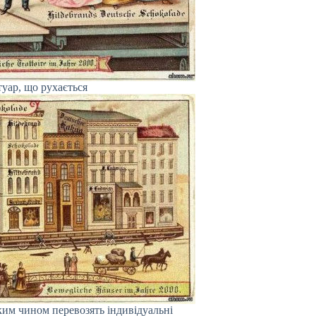
уар, що рухається
им чином перевозять індивідуальні