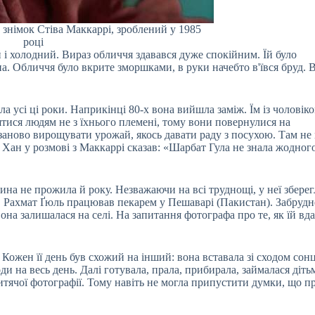
знімок Стіва Маккаррі, зроблений у 1985
році
й і холодний. Вираз обличчя здавався дуже спокійним. Їй було
на. Обличчя було вкрите зморшками, в руки начебто в'ївся бруд. 
ла усі ці роки. Наприкінці 80-х вона вийшла заміж. Їм із чоловік
ятися людям не з їхнього племені, тому вони повернулися на
а заново вирощувати урожай, якось давати раду з посухою. Там н
р Хан у розмові з Маккаррі сказав: «Шарбат Гула не знала жодног
на не прожила й року. Незважаючи на всі труднощі, у неї зберег
. Рахмат Ґюль працював пекарем у Пешаварі (Пакистан). Забрудн
на залишалася на селі. На запитання фотографа про те, як їй вд
Кожен її день був схожий на інший: вона вставала зі сходом сонц
и на весь день. Далі готувала, прала, прибирала, займалася діть
ї дитячої фотографії. Тому навіть не могла припустити думки, що пр