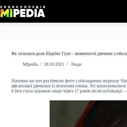
Перейти
до
вмісту
Як склалася доля Шарбат Гули - знаменитої дівчини з обкл
MIpedia
28.10.2021
Люди
Напевно ви хоч раз бачили фото з обкладинки журналу Nati
афганської дівчинки із зеленими очима. Усі захоплювалися
її ім'я стало відомим лише через 17 років після публікації