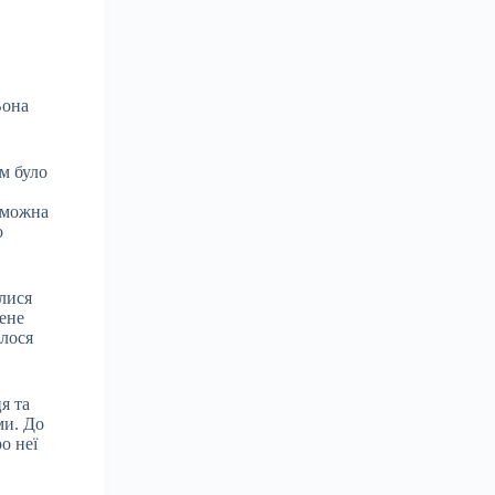
Вона
ом було
е можна
о
лися
ене
алося
я та
ми. До
о неї