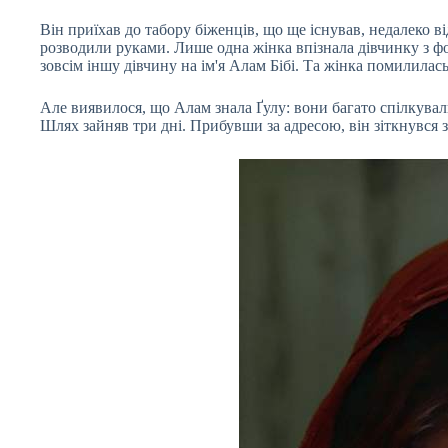
Він приїхав до табору біженців, що ще існував, недалеко в
розводили руками. Лише одна жінка впізнала дівчинку з фот
зовсім іншу дівчину на ім'я Алам Бібі. Та жінка помилилась
Але виявилося, що Алам знала Ґулу: вони багато спілкували
Шлях зайняв три дні. Прибувши за адресою, він зіткнувся з 