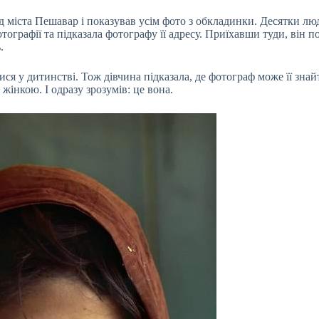
ід міста Пешавар і показував усім фото з обкладинки. Десятки лю
ографії та підказала фотографу її адресу. Приїхавши туди, він п
.
ся у дитинстві. Тож дівчина підказала, де фотограф може її знай
жінкою. І одразу зрозумів: це вона.