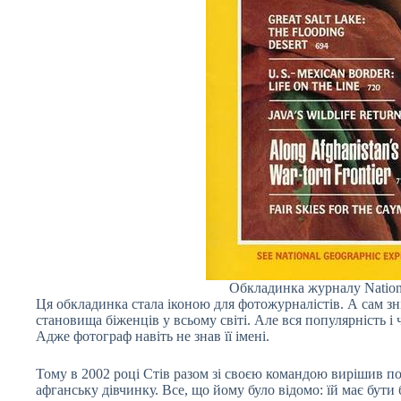
Обкладинка журналу Nation
Ця обкладинка стала іконою для фотожурналістів. А сам з
становища біженців у всьому світі. Але вся популярність і 
Адже фотограф навіть не знав її імені.
Тому в 2002 році Стів разом зі своєю командою вирішив пов
афганську дівчинку. Все, що йому було відомо: їй має бути б