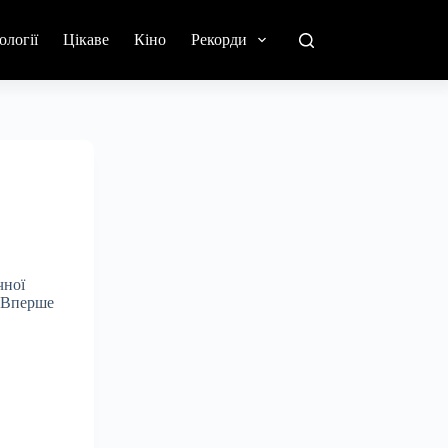
ології
Цікаве
Кіно
Рекорди
чної
. Вперше