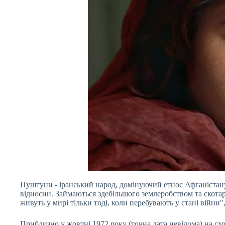
Пуштуни - іранський народ, домінуючий етнос Афганіста
відносин. Займаються здебільшого землеробством та скота
живуть у мирі тільки тоді, коли перебувають у стані війни",
Приблизно у жовтні 1972 року (точна дата невідома) на схо