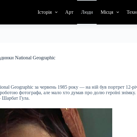
Історія
Арт
Люди
Місця
Техн
адинки National Geographic
onal Geographic за червень 1985 року — на ній був портрет 12-рі
 роботою фотографа, але мало хто думав про долю героїні знімку
 — Шарбат Гула.