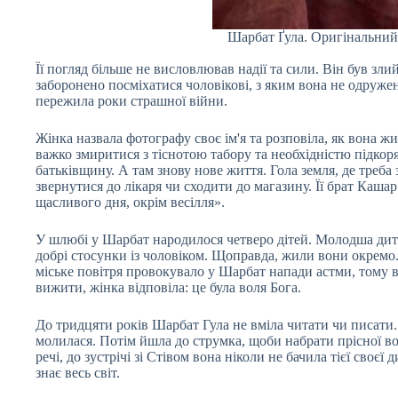
Шарбат Ґула. Оригінальний 
Її погляд більше не висловлював надії та сили. Він був зли
заборонено посміхатися чоловікові, з яким вона не одруже
пережила роки страшної війни.
Жінка назвала фотографу своє ім'я та розповіла, як вона жи
важко змиритися з тіснотою табору та необхідністю підкор
батьківщину. А там знову нове життя. Гола земля, де треб
звернутися до лікаря чи сходити до магазину. Її брат Каша
щасливого дня, окрім весілля».
У шлюбі у Шарбат народилося четверо дітей. Молодша дити
добрі стосунки із чоловіком. Щоправда, жили вони окремо
міське повітря провокувало у Шарбат напади астми, тому во
вижити, жінка відповіла: це була воля Бога.
До тридцяти років Шарбат Гула не вміла читати чи писати. 
молилася. Потім йшла до струмка, щоби набрати прісної вод
речі, до зустрічі зі Стівом вона ніколи не бачила тієї своє
знає весь світ.