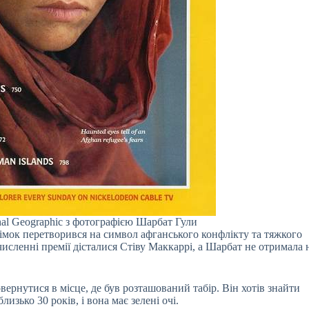
al Geographic з фотографією Шарбат Гули
німок перетворився на символ афганського конфлікту та тяжкого
численні премії дісталися Стіву Маккаррі, а Шарбат не отримала 
ернутися в місце, де був розташований табір. Він хотів знайти
лизько 30 років, і вона має зелені очі.