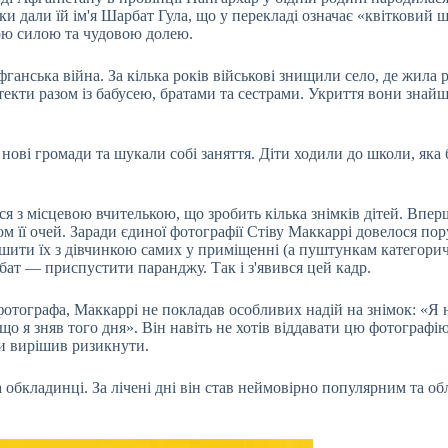
ки дали їй ім'я Шарбат Гула, що у перекладі означає «квітковий 
вою силою та чудовою долею.
фганська війна. За кілька років військові знищили село, де жила 
текти разом із бабусею, братами та сестрами. Укриття вони знай
ові громади та шукали собі заняття. Діти ходили до школи, яка 
ся з місцевою вчителькою, що зробить кілька знімків дітей. Впер
ом її очей. Заради єдиної фотографії Стіву Маккаррі довелося по
ишити їх з дівчинкою самих у приміщенні (а пуштункам категори
бат — приспустити паранджу. Так і з'явився цей кадр.
отографа, Маккаррі не покладав особливих надій на знімок: «Я 
що я зняв того дня». Він навіть не хотів віддавати цю фотографі
ки вирішив ризикнути.
 обкладинці. За лічені дні він став неймовірно популярним та об