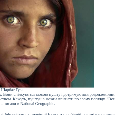
Шарбат Гула
ну. Вони спілкуються мовою пушту і дотримуються родоплемінни
рством. Кажуть, пуштунів можна впізнати по злому погляду. "Во
 - писали в National Geographic.
ді Афганістану в провінції Нангархар у бідній родині народилас