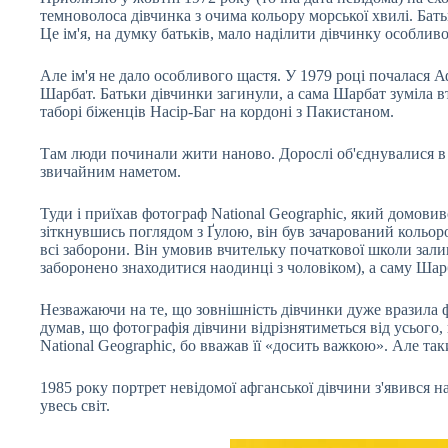
темноволоса дівчинка з очима кольору морської хвилі. Бать
Це ім'я, на думку батьків, мало наділити дівчинку особли
Але ім'я не дало особливого щастя. У 1979 році почалася А
Шарбат. Батьки дівчинки загинули, а сама Шарбат зуміла в
таборі біженців Насір-Баг на кордоні з Пакистаном.
Там люди починали жити наново. Дорослі об'єднувалися в н
звичайним наметом.
Туди і приїхав фотограф National Geographic, який домовив
зіткнувшись поглядом з Ґулою, він був зачарований кольор
всі заборони. Він умовив вчительку початкової школи зал
заборонено знаходитися наодинці з чоловіком), а саму Шар
Незважаючи на те, що зовнішність дівчинки дуже вразила ф
думав, що фотографія дівчини відрізнятиметься від усього, 
National Geographic, бо вважав її «досить важкою». Але та
1985 року портрет невідомої афганської дівчини з'явився на
увесь світ.