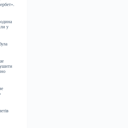
шербет».
родина
шли у
була
ше
рушити
чно
не
ю
летів