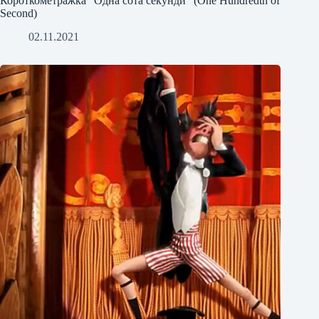
Короткометражка "Одна сота секунди" (One Hundredth of
Second)
02.11.2021