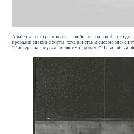
Альберта Гюнтера згадують з любов'ю і сьогодні, і це одна
провадив спокійне життя, хоча він став місцевою знамени
"Гюнтер з парашутом і водяними крилами" (Parachute Gunte