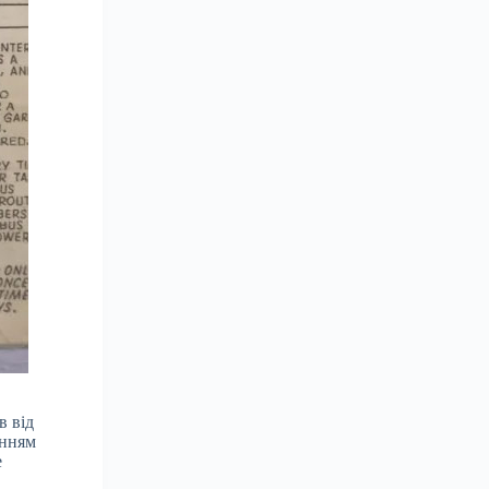
в від
анням
е