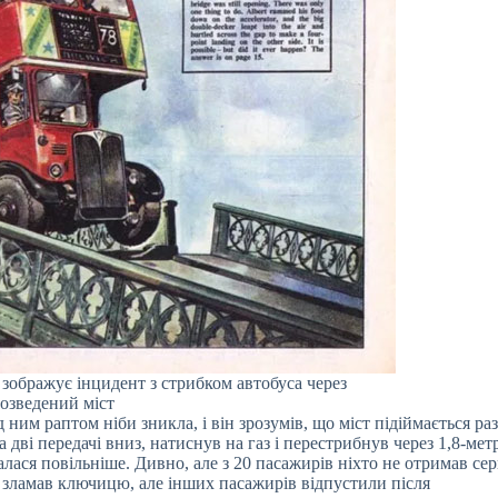
а зображує інцидент з стрибком автобуса через
озведений міст
 ним раптом ніби зникла, і він зрозумів, що міст підіймається ра
дві передачі вниз, натиснув на газ і перестрибнув через 1,8-мет
алася повільніше. Дивно, але з 20 пасажирів ніхто не отримав се
к зламав ключицю, але інших пасажирів відпустили після