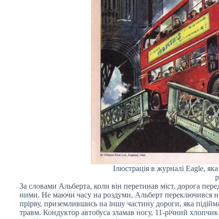
Ілюстрація в журналі Eagle, як
р
За словами Альберта, коли він перетинав міст, дорога перед
ними. Не маючи часу на роздуми, Альберт переключився на 
прірву, приземлившись на іншу частину дороги, яка підійм
травм. Кондуктор автобуса зламав ногу, 11-річний хлопчи