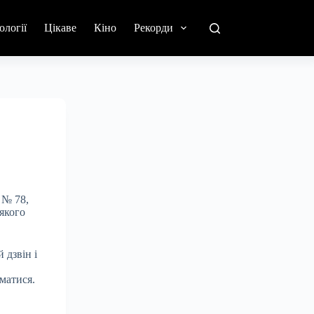
ології
Цікаве
Кіно
Рекорди
 № 78,
 якого
 дзвін і
матися.