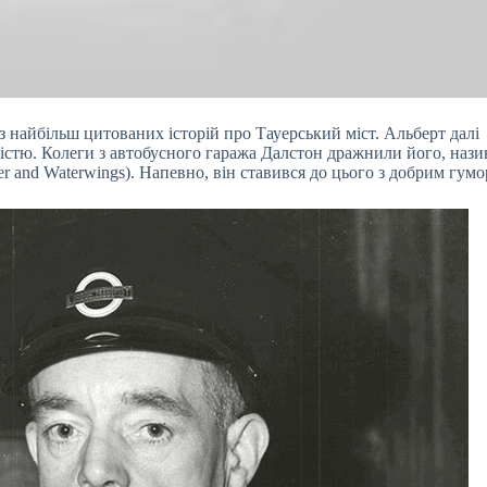
 з найбільш цитованих історій про Тауерський міст. Альберт далі
тістю. Колеги з автобусного гаража Далстон дражнили його, наз
r and Waterwings). Напевно, він ставився до цього з добрим гумо