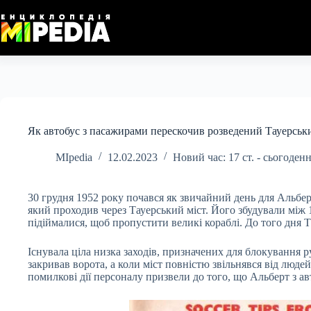
Перейти
до
вмісту
Як автобус з пасажирами перескочив розведений Тауерськи
MIpedia
12.02.2023
Новий час: 17 ст. - сьогоден
30 грудня 1952 року почався як звичайний день для Альбер
який проходив через Тауерський міст. Його збудували між 18
підіймалися, щоб пропустити великі кораблі. До того дня Т
Існувала ціла низка заходів, призначених для блокування р
закривав ворота, а коли міст повністю звільнявся від людей
помилкові дії персоналу призвели до того, що Альберт з а