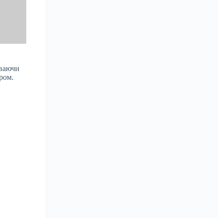
иваючи
ром.