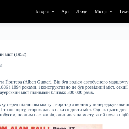
Історія
Арт
Люди
Місця
Техн
й міст (1952)
ня
та Ґюнтера (Albert Gunter). Він був водієм автобусного маршруту
86 і 1894 роками, і конструктивно це був розвідний міст, секції
ауерський міст піднімали близько 300 000 разів.
уху перед підняттям мосту - воротар дзвонив у попереджувальний
 і транспорту, сторож давав наказ підняти міст. Однак цього дня
втобусом, повним пасажирів, опинився на мосту, який почав підій