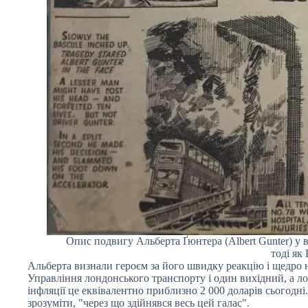
Опис подвигу Альберта Ґюнтера (Albert Gunter) у ви
тоді як 
Альберта визнали героєм за його швидку реакцію і щедро на
Управління лондонського транспорту і один вихідний, а л
інфляції це еквівалентно приблизно 2 000 доларів сьогодн
зрозуміти, "через що здійнявся весь цей галас".