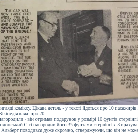
гляді коміксу. Цікава деталь - у тексті йдеться про 10 пасажирів,
Вікіпедія каже про 20.
городили - він отримав подарунок у розмірі 10 фунтів стерлінгі
ондонський Сіті нагородив його 35 фунтами стерлінгів. З врахув
і. Альберт поводився дуже скромно, стверджуючи, що він не мож