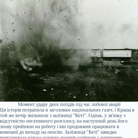
Момент удару двох поїздів під час лобової аварії
Ця історія потрапила в заголовки національних газет, і Краша в
той же вечір звільнили з залізниці "Кеті". Однак, у зв'язку з
відсутністю негативного розголосу, на наступний день його
знову прийняли на роботу і він продовжив працювати в
компанії до виходу на пенсію. Залізниця "Кеті" швидко
врегулювала кілька судових позовів готівкою і довічними