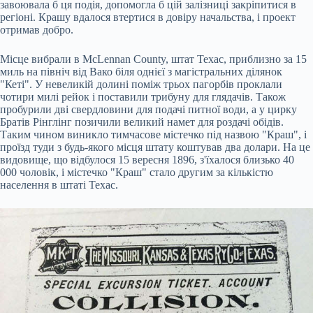
завоювала б ця подія, допомогла б цій залізниці закріпитися в
регіоні. Крашу вдалося втертися в довіру начальства, і проект
отримав добро.
Місце вибрали в McLennan County, штат Техас, приблизно за 15
миль на північ від Вако біля однієї з магістральних ділянок
"Кеті". У невеликій долині поміж трьох пагорбів проклали
чотири милі рейок і поставили трибуну для глядачів. Також
пробурили дві свердловини для подачі питної води, а у цирку
Братів Рінглінг позичили великий намет для роздачі обідів.
Таким чином виникло тимчасове містечко під назвою "Краш", і
проїзд туди з будь-якого місця штату коштував два долари. На це
видовище, що відбулося 15 вересня 1896, з'їхалося близько 40
000 чоловік, і містечко "Краш" стало другим за кількістю
населення в штаті Техас.