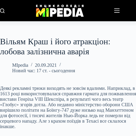
Перейти
до
вмісту
Вільям Краш і його атракціон:
лобова залізнична аварія
MIpedia
20.09.2021
Новий час: 17 ст. - сьогодення
Деякі рекламні трюки виходять не зовсім вдалими. Наприклад, в
1613 році використовувалася справжня гармата для пожвавлення
вистави Генріха VIII Шекспіра, в результаті чого весь театр
«Глобус» згорів дотла. Або недавно міністерство оборони США
вирішило політати на Боїнгу-747 дуже низько над Манхеттеном
для фотосесії, і тисячі жителів Нью-Йорка ледь не померли від
серцевого нападу. Але з крахом поїздів в Техасі все склалося
інакше.