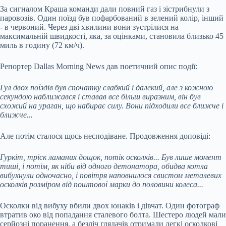
За сигналом Краша команди дали повний газ і зістрибнули з
паровозів. Один поїзд був пофарбований в зелений колір, інший
- в червоний. Через дві хвилини вони зустрілися на
максимальній швидкості, яка, за оцінками, становила близько 45
миль в годину (72 км/ч).
Репортер Dallas Morning News дав поетичний опис події:
Гул двох поїздів був спочатку слабкий і далекий, але з кожною
секундою наближався і ставав все більш виразним, він був
схожий на ураган, що набирає силу. Вони підходили все ближче і
ближче...
Але потім сталося щось несподіване. Продовження доповіді:
Гуркіт, тріск ламаних дощок, потік осколків... Був лише момент
тиші, і потім, як ніби від одного детонатора, обидва котла
вибухнули одночасно, і повітря наповнилося свистом металевих
осколків розміром від поштової марки до половини колеса...
Осколки від вибуху вбили двох юнаків і дівчат. Один фотограф
втратив око від попадання сталевого болта. Шестеро людей мали
серйозні поранення, а безліч глядачів отримали легкі осколкові