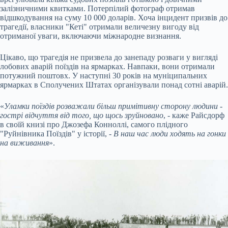
залізничними квитками. Потерпілий фотограф отримав
відшкодування на суму 10 000 доларів. Хоча інцидент призвів до
трагедії, власники "Кеті" отримали величезну вигоду від
отриманої уваги, включаючи міжнародне визнання.
Цікаво, що трагедія не призвела до занепаду розваги у вигляді
лобових аварій поїздів на ярмарках. Навпаки, вони отримали
потужний поштовх. У наступні 30 років на муніципальних
ярмарках в Сполучених Штатах організували понад сотні аварій.
«
Уламки поїздів розважали більш примітивну сторону людини -
гострі відчуття від того, що щось зруйновано
, - каже Райсдорф
в своїй книзі про Джозефа Конноллі, самого плідного
"Руйнівника Поїздів" у історії, -
В наш час люди ходять на гонки
на виживання
».