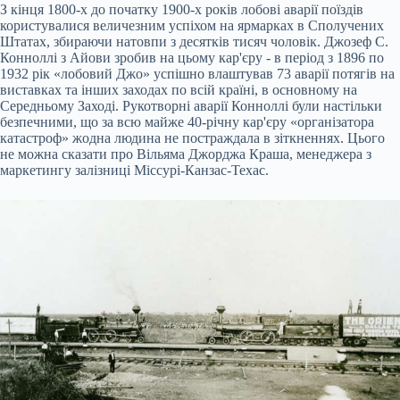
З кінця 1800-х до початку 1900-х років лобові аварії поїздів
користувалися величезним успіхом на ярмарках в Сполучених
Штатах, збираючи натовпи з десятків тисяч чоловік. Джозеф С.
Конноллі з Айови зробив на цьому кар'єру - в період з 1896 по
1932 рік «лобовий Джо» успішно влаштував 73 аварії потягів на
виставках та інших заходах по всій країні, в основному на
Середньому Заході. Рукотворні аварії Конноллі були настільки
безпечними, що за всю майже 40-річну кар'єру «організатора
катастроф» жодна людина не постраждала в зіткненнях. Цього
не можна сказати про Вільяма Джорджа Краша, менеджера з
маркетингу залізниці Міссурі-Канзас-Техас.