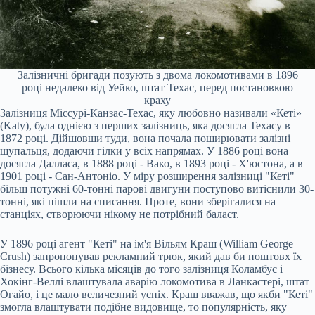
Залізничні бригади позують з двома локомотивами в 1896
році недалеко від Уейко, штат Техас, перед постановкою
краху
Залізниця Міссурі-Канзас-Техас, яку любовно називали «Кеті»
(Katy), була однією з перших залізниць, яка досягла Техасу в
1872 році. Дійшовши туди, вона почала поширювати залізні
щупальця, додаючи гілки у всіх напрямах. У 1886 році вона
досягла Далласа, в 1888 році - Вако, в 1893 році - Х'юстона, а в
1901 році - Сан-Антоніо. У міру розширення залізниці "Кеті"
більш потужні 60-тонні парові двигуни поступово витіснили 30-
тонні, які пішли на списання. Проте, вони зберігалися на
станціях, створюючи нікому не потрібний баласт.
У 1896 році агент "Кеті" на ім'я Вільям Краш (William George
Crush) запропонував рекламний трюк, який дав би поштовх їх
бізнесу. Всього кілька місяців до того залізниця Коламбус і
Хокінг-Веллі влаштувала аварію локомотива в Ланкастері, штат
Огайо, і це мало величезний успіх. Краш вважав, що якби "Кеті"
змогла влаштувати подібне видовище, то популярність, яку