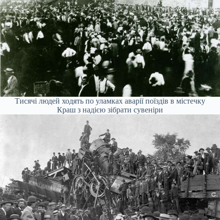
Тисячі людей ходять по уламках аварії поїздів в містечку
Краш з надією зібрати сувеніри