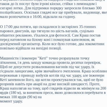
також до їх послуг були ігрові кіоски, стійки з лимонадом і
сигарні лотки. Для підтримки порядку запросили близько 300
поліцейських. Оскільки глядачі все ще прибували, видовище, яке
мало розпочатися о 16:00, відклали на годину.
О 17:00 два потяги, що складалися із застарілих 35-тонних
парових двигунів, що тягнули по шість вагонів, суцільно
обшитих рекламою, з'їхалися для фотосесії. Сам Краш постав
перед натовпом на білому коні і помахував капелюхом, як
досвідчений організатор. Коли все було готове, два локомотиви
повільно відійшли на вихідні позиції.
Машиністи і інженери "Кеті" точно розрахували точку
зіткнення, і в день заходу команда провела десятки перевірок.
Щоб не допустити розвалювання вагонів під час удару, їх
з'єднали ланцюгами, крім звичайного зчеплення. Краш особливо
переживав з приводу вибухів котлів під час удару, але інженери
Кеті запевнили його, що котли проектувалися так, щоб не було
розривів навіть при аварії на дуже високій швидкості. Проте,
Краш наполягав на тому, щоб глядачів відвели як мінімум на 200
ярдів (180 м), за винятком преси, якою дозволялося перебувати в
межах 100 ярдів (90 м) на
момент удару.