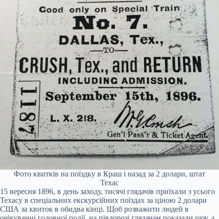
Фото квитків на поїздку в Краш і назад за 2 долари, штат
Техас
15 вересня 1896, в день заходу, тисячі глядачів приїхали з усього
Техасу в спеціальних екскурсійних поїздах за ціною 2 долари
США за квиток в обидва кінці. Щоб розважити людей в
очікуванні головної події, на півдорозі глядачам показали шоу, а