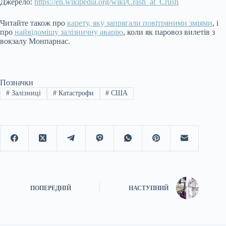
Джерело:
https://en.wikipedia.org/wiki/Crash_at_Crush
Читайте також про
карету, яку запрягали повітряними зміями
, і
про
найвідомішу залізничну аварію
, коли як паровоз вилетів з
вокзалу Монпарнас.
Позначки
#
Залізниці
#
Катастрофи
#
США
ПОПЕРЕДНІЙ
НАСТУПНИЙ