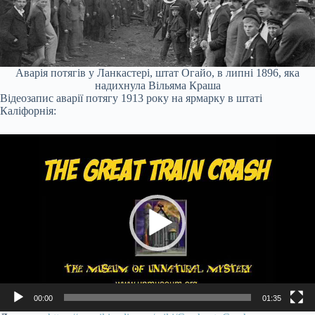
Аварія потягів у Ланкастері, штат Огайо, в липні 1896, яка
надихнула Вільяма Краша
Відеозапис аварії потягу 1913 року на ярмарку в штаті
Каліфорнія:
Відеопрогравач
00:00
01:35