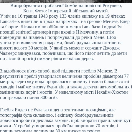
Випробування стрибаючої бомби на полігоні Рекулвер,
Кент. Фото: Імперський військовий музей.
У ніч на 16 травня 1943 року 133 членів екіпажу на 19 літаках
Lancasters вилетіли в трьох напрямках - на греблю Менезе, Едер
та Сорпе. Літаки вміло обійшли німецькі авіабази і відомі їм
позиції зенітної артилерії при вході в Німеччину, а потім
повернули на південь і попрямували до річки Мене. Щоб
уникнути виявлення радарами, бомбардувальники летіли на
висоті всього 30 метрів. У якийсь момент сержант Джордж
Чалмерс здивувався, побачивши, що його пілот летить до мети
по лісовій просіці нижче рівня верхівок дерев.
Знадобилося п'ять спроб, щоб підірвати греблю Менезе. В
результаті в греблі утворилася величезна пробоїна діаметром 77
метрів, через яку вода прорвалася в долину і змила більше сотні
заводів і майже тисячу будинків, а також десятки автомобільних і
залізничних доріг і мостів. У невеликому місті Нехайм-Хюстен
постраждало понад 800 осіб.
Гребля Елдер не була захищена зенітними позиціями, але
топографія була складною, і екіпажу бомбардувальників
довелося зробити декілька заходів, щоб вибрати правильний кут
атаки. У греблі утворилася пробоїна шириною 70 метрів, і
повінь затопила долину на 30 км нижче за течією.