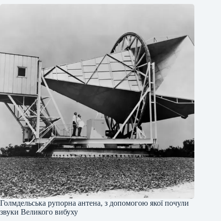
Голмдельська рупорна антена, з допомогою якої почули
звуки Великого вибуху