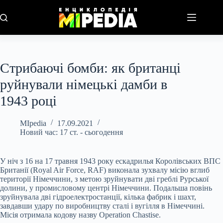
Перейти
до
вмісту
Стрибаючі бомби: як британці
руйнували німецькі дамби в
1943 році
MIpedia
17.09.2021
Новий час: 17 ст. - сьогодення
У ніч з 16 на 17 травня 1943 року ескадрилья Королівських ВПС
Британії (Royal Air Force, RAF) виконала зухвалу місію вглиб
території Німеччини, з метою зруйнувати дві греблі Рурської
долини, у промисловому центрі Німеччини. Подальша повінь
зруйнувала дві гідроелектростанції, кілька фабрик і шахт,
завдавши удару по виробництву сталі і вугілля в Німеччині.
Місія отримала кодову назву Operation Chastise.