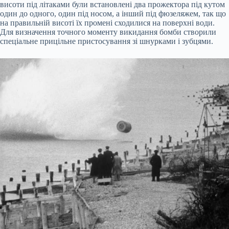
висоти під літаками були встановлені два прожектора під кутом
один до одного, один під носом, а інший під фюзеляжем, так що
на правильній висоті їх промені сходилися на поверхні води.
Для визначення точного моменту викидання бомби створили
спеціальне прицільне пристосування зі шнурками і зубцями.