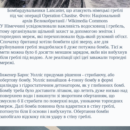
Бомбардувальники Lancaster, що атакують німецькі греблі
під час операції Operation Chastise. Фото: Національний
архів Великобританії / Wikimedia Commons
У Німеччині усвідомлювали важливість водосховищ і гребель,
тому організували щільний захист за допомогою зеніток і
торпедних мереж, які перехоплювали будь-який рухомий об'єкт.
Спочатку британці хотіли бомбити цілі зверху, але для
руйнування греблі знадобилася б дуже потужна бомба. Тієї ж
мети можна було б досягти меншим зарядом, якби він вибухнув
біля греблі під водою. Але реалізації цієї ідеї заважали торпедні
мережі.
Інженер Барнс Уолліс придумав рішення - стрибаючу, або
обертову бомбу. Уолліс винайшов 4-тонну бомбу в формі
циліндра з гідростатичним детонатором, як у глибинних бомб.
Бомбу треба було доставити літаком, що летить дуже низько над
поверхнею води і викинути зі зворотним обертанням, що
змусило б її стрибати по поверхні води, уникаючи торпедних
мереж. Далі бомба повинна була вдаритися в стіну греблі,
потонути біля її основи і вибухнути. Обертання бомби
запобігало відскоку після удару в стіну греблі.