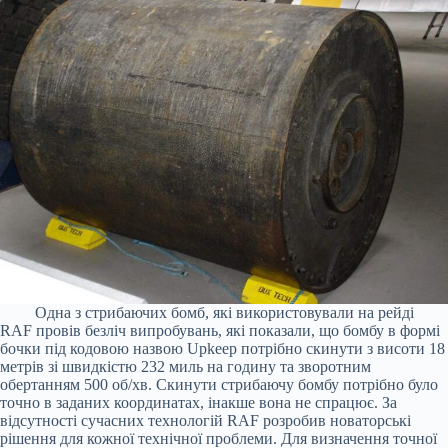
Одна з стрибаючих бомб, які використовували на рейді
RAF провів безліч випробувань, які показали, що бомбу в формі
бочки під кодовою назвою Upkeep потрібно скинути з висоти 18
метрів зі швидкістю 232 миль на годину та зворотним
обертанням 500 об/хв. Скинути стрибаючу бомбу потрібно було
точно в заданих координатах, інакше вона не спрацює. За
відсутності сучасних технологій RAF розробив новаторські
рішення для кожної технічної проблеми. Для визначення точної