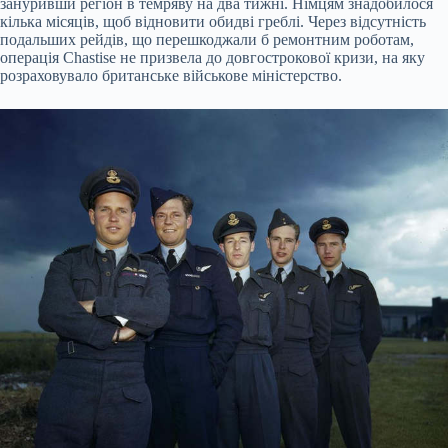
зануривши регіон в темряву на два тижні. Німцям знадобилося
кілька місяців, щоб відновити обидві греблі. Через відсутність
подальших рейдів, що перешкоджали б ремонтним роботам,
операція Chastise не призвела до довгострокової кризи, на яку
розраховувало британське військове міністерство.