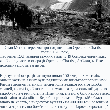
Стан Менезе через чотири години після Operation Chastise в
травні 1943 року
Льотчики RAF зазнали важких втрат. З 19 бомбардувальників,
які брали участь в операції Operation Chastise, 8 збили, майже
половина пілотів загинула.
В результаті операції загинуло понад 1500 мирних жителів,
більша частина з яких були радянськими військовополоненими.
Разом з людьми загинули тисячі голів великої рогатої худоби,
свиней, коней і дрібних тварин. Атака завдала сильний удар по
видобутку вугілля і сталі в Німеччині, але його було недостатньо,
щоб змінити хід війни. Виробництво сталі в Рурській області
впало на чверть, а видобуток вугілля - на 400 000 тон, головним
чином через те, що бомби вивели з ладу дві гідроелектростанції,