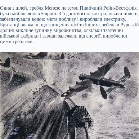
Одна з цілей, гребля Менезе на землі Північний Рейн-Вестфалія,
була найбільшою в Європі. З її допомогою контролювали повені,
забезпечували водою міста поблизу і виробляли електрику.
Британці вважали, що знищення цієї та інших гребель в Рурській
долині викличе зупинку виробництва, оскільки тамтешні
військові фабрики і заводи залежали від енергії, виробленої
цими греблями.