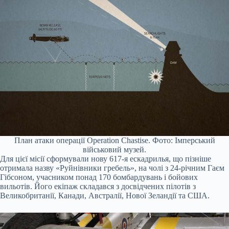
План атаки операції Operation Chastise. Фото: Імперський
військовий музей.
Для цієї місії сформували нову 617-я ескадрилья, що пізніше
отримала назву «Руйнівники гребель», на чолі з 24-річним Гаєм
Гібсоном, учасником понад 170 бомбардувань і бойових
вильотів. Його екіпаж складався з досвідчених пілотів з
Великобританії, Канади, Австралії, Нової Зеландії та США.