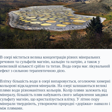
В озері міститься велика концентрація різних мінеральних
речовин та сульфатів магнію, кальцію та натрію, а також у
невеликій кількості срібло та титан. Вода озера має лікувальний
ефект з сильною терапевтичною дією.
Влітку більшість води в озері випаровується, оголюючи химерні
кольорові відкладення мінералів. На озері залишаються великі
плями води різноманітних кольорів. Колір плями залежить від
мінералу, більшість плям набувають свого забарвлення завдяки
сульфату магнію, що кристалізується влітку. У літню пору
мінерали твердніють, утворюючи природні «доріжки» навколо і
між плямами.