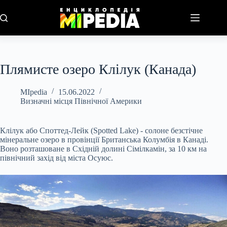
Перейти
до
вмісту
Плямисте озеро Клілук (Канада)
MIpedia
15.06.2022
Визначні місця Північної Америки
Клілук або Споттед-Лейк (Spotted Lake) - солоне безстічне
мінеральне озеро в провінції Британська Колумбія в Канаді.
Воно розташоване в Східній долині Сімілкамін, за 10 км на
північний захід від міста Осуюс.