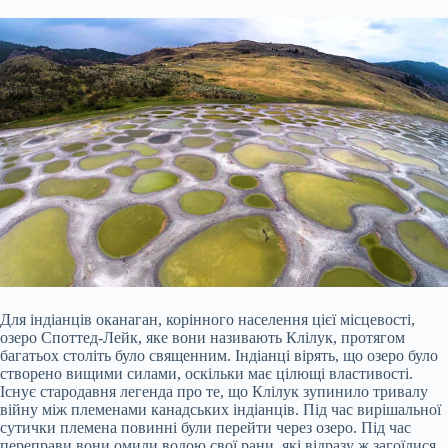
Для індіанців оканаган, корінного населення цієї місцевості,
озеро Споттед-Лейк, яке вони називають Клілук, протягом
багатьох століть було священним. Індіанці вірять, що озеро було
створено вищими силами, оскільки має цілющі властивості.
Існує стародавня легенда про те, що Клілук зупинило тривалу
війну між племенами канадських індіанців. Під час вирішальної
сутички племена повинні були перейти через озеро. Під час
переправи вони омили водою свої рани, які відразу ж загоїлися.