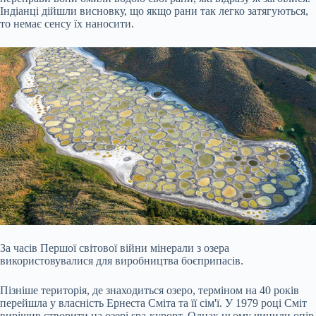
Індіанці дійшли висновку, що якщо рани так легко затягуються,
то немає сенсу їх наносити.
За часів Першої світової війни мінерали з озера
використовувалися для виробництва боєприпасів.
Пізніше територія, де знаходиться озеро, терміном на 40 років
перейшла у власність Ернеста Сміта та її сім'ї. У 1979 році Сміт
вирішив створити на озері spa-курорт. Однак цьому чинили опір