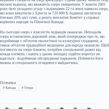
місцеві індіанці, які вважають озеро священним. У жовтні 2001
року було укладено угоду з індіанцями 22 га землі навколо озера,
які вони викупили у Ернста за 720 000 $. Індіанці заплатили
близько 20% цієї суми, а решту виплатив Комітет у справах
корінних народів та Північної Канади.
На сьогодні озеро є власністю індіанців оканаган. Неподалік
озера встановлено дорожній знак, який попереджає про те, що
водоймище є об'єктом екологічної та культурної спадщини, а
також об'єктом традиційної медицини для народу оканаган. Щоб
поглянути на озеро ближче, потрібен спеціальний дозвіл від
вождя племені, і навіть у цьому випадку підійти впритул не
вдасться - водоймище обгороджене парканом. Побачити його
можна зі спеціального оглядового майданчика.
Позначки
#
Канада
#
Озера