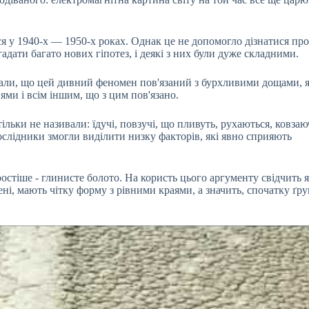
ся у 1940-х — 1950-х роках. Однак це не допомогло дізнатися про
дати багато нових гіпотез, і деякі з них були дуже складними.
вали, що цей дивний феномен пов'язаний з бурхливими дощами, я
ями і всім іншим, що з цим пов'язано.
ільки не називали: їдучі, повзучі, що пливуть, рухаються, ковзаю
ослідники змогли виділити низку факторів, які явно сприяють
остіше - глинисте болото. На користь цього аргументу свідчить 
ні, мають чітку форму з рівними краями, а значить, спочатку ґру