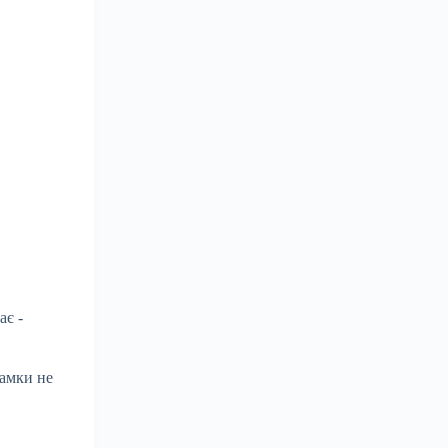
ає -
ламки не