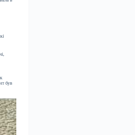
кі
чі,
як
нт був