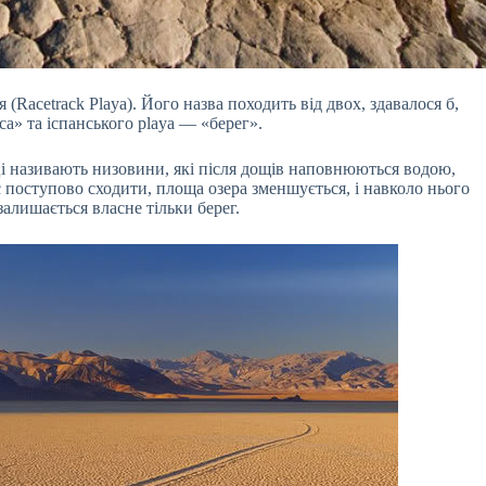
(Racetrack Playa). Його назва походить від двох, здавалося б,
са» та іспанського playa — «берег».
і називають низовини, які після дощів наповнюються водою,
поступово сходити, площа озера зменшується, і навколо нього
залишається власне тільки берег.