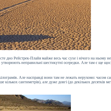
те дно Рейстрек-Плайя майже весь час сухе і нічого на ньому не
 утворюють неправильні шестикутні осередки. Але там є ще щос
кілограмів. Але насправді вони там не лежать нерухомо: часом са
е кількох сантиметрів), але дуже довгі (до декількох десятків ме