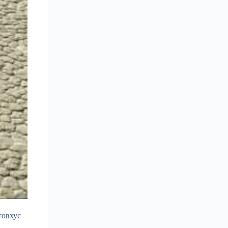
товхує