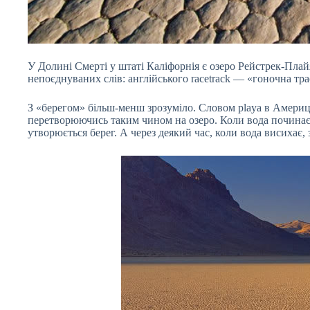
У Долині Смерті у штаті Каліфорнія є озеро Рейстрек-Плайя 
непоєднуваних слів: англійського racetrack — «гоночна тра
З «берегом» більш-менш зрозуміло. Словом playa в Америц
перетворюючись таким чином на озеро. Коли вода починає 
утворюється берег. А через деякий час, коли вода висихає, 