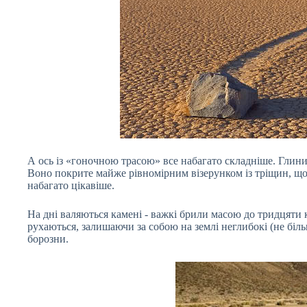
А ось із «гоночною трасою» все набагато складніше. Глинис
Воно покрите майже рівномірним візерунком із тріщин, що
набагато цікавіше.
На дні валяються камені - важкі брили масою до тридцяти 
рухаються, залишаючи за собою на землі неглибокі (не більш
борозни.