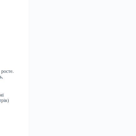
 росте.
ь,
мі
трів)