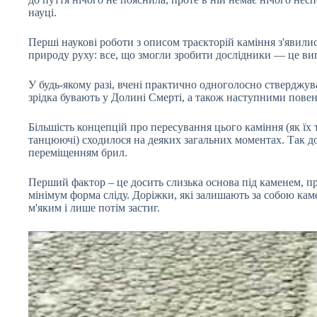
науці.
Перші наукові роботи з описом траєкторій каміння з'явили
природу руху: все, що змогли зробити дослідники — це вига
У будь-якому разі, вчені практично одноголосно стверджу
зрідка бувають у Долині Смерті, а також наступними повен
Більшість концепцій про пересування цього каміння (як їх т
танцюючі) сходилося на деяких загальних моментах. Так д
переміщенням брил.
Перший фактор – це досить слизька основа під каменем, пр
мінімум форма сліду. Доріжки, які залишають за собою каме
м'яким і лише потім застиг.