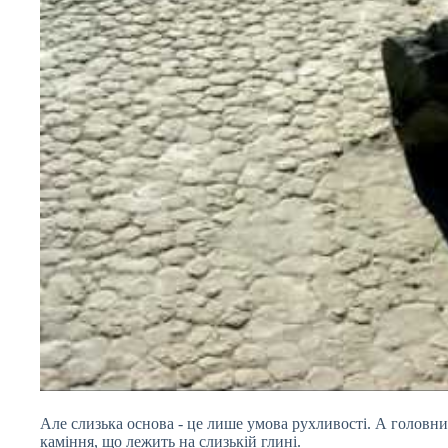
Але слизька основа - це лише умова рухливості. А головний
каміння, що лежить на слизькій глині.