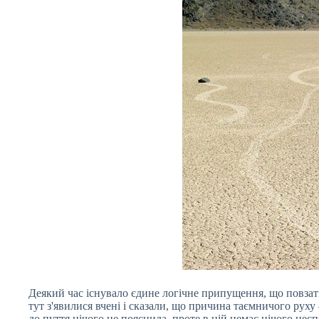
Деякий час існувало єдине логічне припущення, що повза
тут з'явилися вчені і сказали, що причина таємничого руху 
до пуття нічого не пояснила, проте в ній немає нічого нес