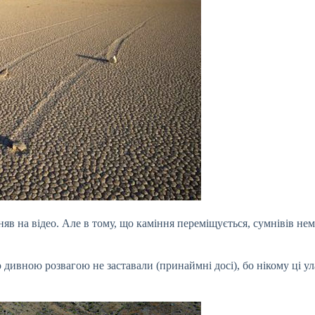
яв на відео. Але в тому, що каміння переміщується, сумнівів нем
 дивною розвагою не заставали (принаймні досі), бо нікому ці у