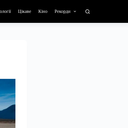
ології
Цікаве
Кіно
Рекорди