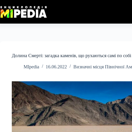
Перейти
до
вмісту
Долина Смерті: загадка каменів, що рухаються самі по собі
MIpedia
16.06.2022
Визначні місця Північної А