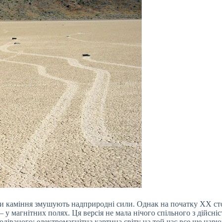
ти каміння змушують надприродні сили. Однак на початку ХХ ст
– у магнітних полях. Ця версія не мала нічого спільного з дійсніс
подіваного: електромагнітна картина світу на той час все ще царю