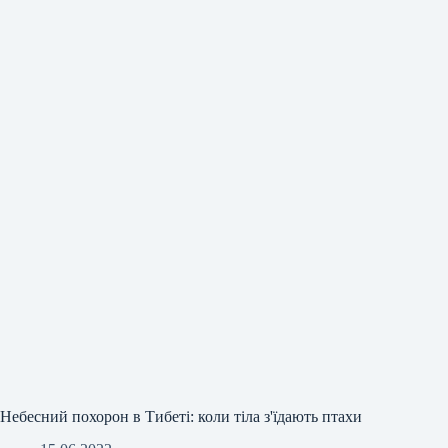
Небесний похорон в Тибеті: коли тіла з'їдають птахи