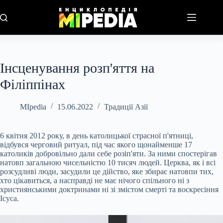
Перейти
до
вмісту
Інсценування розп'яття на
Філіппінах
MIpedia
15.06.2022
Традиції Азії
6 квітня 2012 року, в день католицької страсної п'ятниці,
відбувся черговий ритуал, під час якого щонайменше 17
католиків добровільно дали себе розіп'яти. За ними спостерігав
натовп загальною чисельністю 10 тисяч людей. Церква, як і всі
розсудливі люди, засудили це дійство, яке збирає натовпи тих,
хто цікавиться, а насправді не має нічого спільного ні з
християнськими доктринами ні зі змістом смерті та воскресіння
Ісуса.