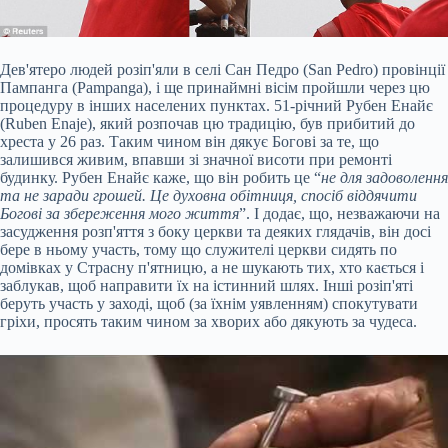
Дев'ятеро людей розіп'яли в селі Сан Педро (San Pedro) провінції
Пампанга (Pampanga), і ще принаймні вісім пройшли через цю
процедуру в інших населених пунктах. 51-річний Рубен Енайє
(Ruben Enaje), який розпочав цю традицію, був прибитий до
хреста у 26 раз. Таким чином він дякує Богові за те, що
залишився живим, впавши зі значної висоти при ремонті
будинку. Рубен Енайє каже, що він робить це “
не для задоволення
та не заради грошей. Це духовна обітниця, спосіб віддячити
Богові за збереження мого життя
”. І додає, що, незважаючи на
засудження розп'яття з боку церкви та деяких глядачів, він досі
бере в ньому участь, тому що служителі церкви сидять по
домівках у Страсну п'ятницю, а не шукають тих, хто кається і
заблукав, щоб направити їх на істинний шлях. Інші розіп'яті
беруть участь у заході, щоб (за їхнім уявленням) спокутувати
гріхи, просять таким чином за хворих або дякують за чудеса.