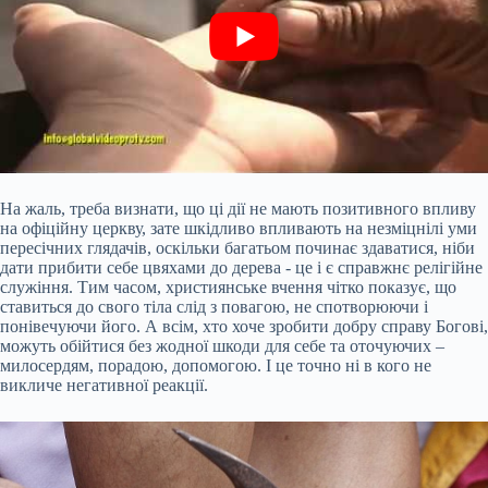
На жаль, треба визнати, що ці дії не мають позитивного впливу
на офіційну церкву, зате шкідливо впливають на незміцнілі уми
пересічних глядачів, оскільки багатьом починає здаватися, ніби
дати прибити себе цвяхами до дерева - це і є справжнє релігійне
служіння. Тим часом, християнське вчення чітко показує, що
ставиться до свого тіла слід з повагою, не спотворюючи і
понівечуючи його. А всім, хто хоче зробити добру справу Богові,
можуть обійтися без жодної шкоди для себе та оточуючих –
милосердям, порадою, допомогою. І це точно ні в кого не
викличе негативної реакції.