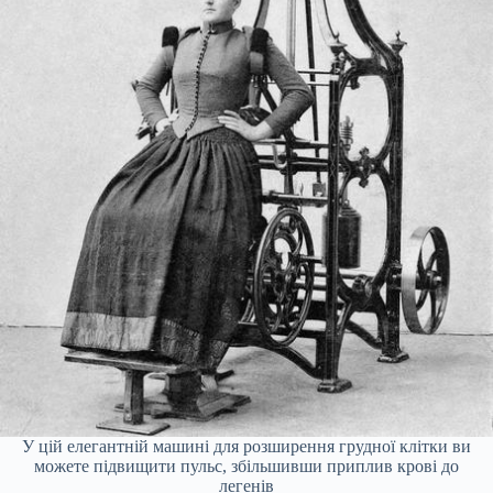
У цій елегантній машині для розширення грудної клітки ви
можете підвищити пульс, збільшивши приплив крові до
легенів