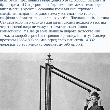
поштовхів, прасування і вібраційного руху. Хороші результати
були отримані Сандером винайденими ним механізмами для
випрямлення хребта і, особливо коли він сконструював
спеціальні апарати, які дають змогу математично точно і
графічно зображати викривлення хребта. Лікувальна гімнастика
Сандера особливо корисна для дітей і людей похилого віку, які
через фізичні вади не можуть займатися звичайною
гімнастикою. У Швеції вона знайшла широке застосування
також за хвороб серця і за нервового розладу. Інститут Сандера
протягом 1865-1898 рр. мав серед своїх пацієнтів 14 332
чоловіків і 5 938 жінок (у середньому 596 на рік).