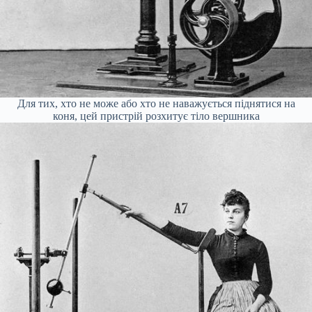
Для тих, хто не може або хто не наважується піднятися на
коня, цей пристрій розхитує тіло вершника