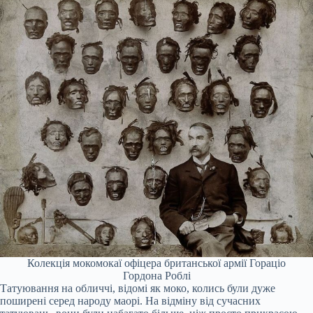
Колекція мокомокаї офіцера британської армії Гораціо
Гордона Роблі
Татуювання на обличчі, відомі як моко, колись були дуже
поширені серед народу маорі. На відміну від сучасних