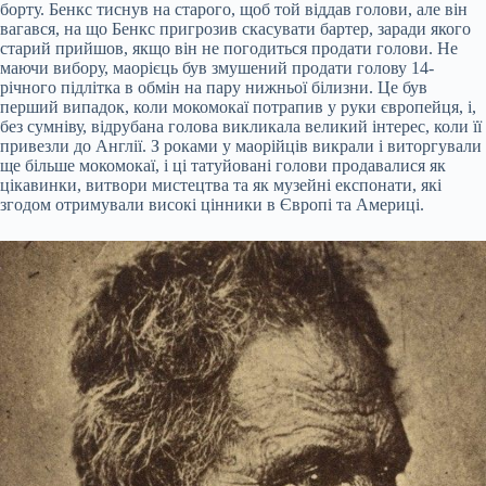
борту. Бенкс тиснув на старого, щоб той віддав голови, але він
вагався, на що Бенкс пригрозив скасувати бартер, заради якого
старий прийшов, якщо він не погодиться продати голови. Не
маючи вибору, маорієць був змушений продати голову 14-
річного підлітка в обмін на пару нижньої білизни. Це був
перший випадок, коли мокомокаї потрапив у руки європейця, і,
без сумніву, відрубана голова викликала великий інтерес, коли її
привезли до Англії. З роками у маорійців викрали і виторгували
ще більше мокомокаї, і ці татуйовані голови продавалися як
цікавинки, витвори мистецтва та як музейні експонати, які
згодом отримували високі цінники в Європі та Америці.