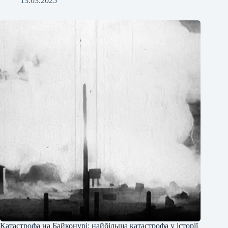
13.03.2025
Катастрофа на Байконурі: найбільша катастрофа у історії