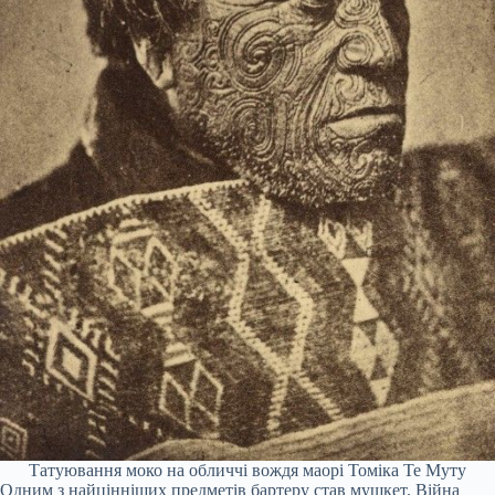
Татуювання моко на обличчі вождя маорі Томіка Те Муту
Одним з найцінніших предметів бартеру став мушкет. Війна