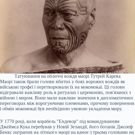
Татуювання на обличчі вождя маорі Тутрей Карева
Маорі також брали голови вбитих у боях ворожих вождів як
військові трофеї і перетворювали їх на мокомокаї. Ці голови
відігравали важливу роль в ритуалах і церемоніях, пов'язаних з
війною і миром. Вони мали важливе значення в дипломатичних
переговорах між ворогуючими племенами, причому повернення
і обмін мокомокаї був необхідною умовою укладення миру.
У 1770 році, коли корабель "Ендевор" під командуванням
Джеймса Кука перебував у Новій Зеландії, його ботанік Джозеф
Бенкс натрапив на літнього маорі на каное з трьома головами на