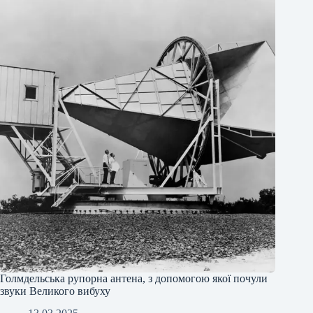
Голмдельська рупорна антена, з допомогою якої почули
звуки Великого вибуху