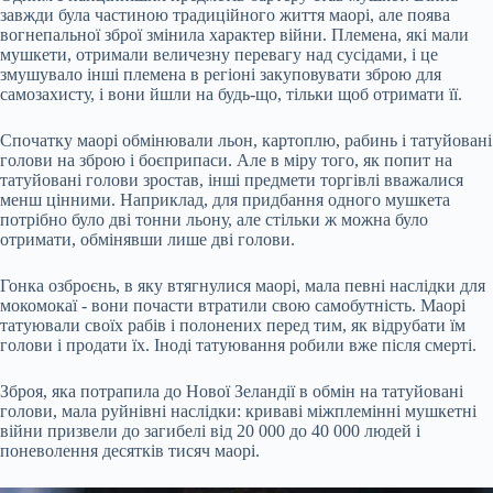
завжди була частиною традиційного життя маорі, але поява
вогнепальної зброї змінила характер війни. Племена, які мали
мушкети, отримали величезну перевагу над сусідами, і це
змушувало інші племена в регіоні закуповувати зброю для
самозахисту, і вони йшли на будь-що, тільки щоб отримати її.
Спочатку маорі обмінювали льон, картоплю, рабинь і татуйовані
голови на зброю і боєприпаси. Але в міру того, як попит на
татуйовані голови зростав, інші предмети торгівлі вважалися
менш цінними. Наприклад, для придбання одного мушкета
потрібно було дві тонни льону, але стільки ж можна було
отримати, обмінявши лише дві голови.
Гонка озброєнь, в яку втягнулися маорі, мала певні наслідки для
мокомокаї - вони почасти втратили свою самобутність. Маорі
татуювали своїх рабів і полонених перед тим, як відрубати їм
голови і продати їх. Іноді татуювання робили вже після смерті.
Зброя, яка потрапила до Нової Зеландії в обмін на татуйовані
голови, мала руйнівні наслідки: криваві міжплемінні мушкетні
війни призвели до загибелі від 20 000 до 40 000 людей і
поневолення десятків тисяч маорі.