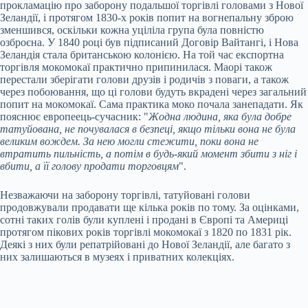
прокламацію про заборону подальшої торгівлі головами з Нової
Зеландії, і протягом 1830-х років попит на вогнепальну зброю
зменшився, оскільки кожна уціліла група була повністю
озброєна. У 1840 році був підписаний Договір Вайтангі, і Нова
Зеландія стала британською колонією. На той час експортна
торгівля мокомокаї практично припинилася. Маорі також
перестали зберігати голови друзів і родичів з поваги, а також
через побоювання, що ці голови будуть вкрадені через загальний
попит на мокомокаї. Сама практика моко почала занепадати. Як
пояснює европеець-сучасник: "
Жодна людина, яка була добре
татуйована, не почувалася в безпеці, якщо тільки вона не була
великим вождем. За нею могли стежити, поки вона не
втратить пильність, а потім в будь-який момент збити з ніг і
вбити, а її голову продати торговцям
".
Незважаючи на заборону торгівлі, татуйовані голови
продовжували продавати ще кілька років по тому. За оцінками,
сотні таких голів були куплені і продані в Європі та Америці
протягом пікових років торгівлі мокомокаї з 1820 по 1831 рік.
Деякі з них були репатрійовані до Нової Зеландії, але багато з
них залишаються в музеях і приватних колекціях.