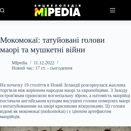
Перейти
до
вмісту
Мокомокаї: татуйовані голови
маорі та мушкетні війни
MIpedia
11.12.2022
Новий час: 17 ст. - сьогодення
На початку 19 століття в Новій Зеландії розгорнулася жахлива
торгівля між корінним народом маорі та європейцями. З Заходу
остров'янам привозили вогнепальну зброю, а натомість маорійці
постачали англійським купцям висушені голови померлих маорі
з витатуйованими на шкірі красивими візерунками. Ці голови
відомі як мокомокаї (mokomokai) і є цінним артефактом
маорійців.