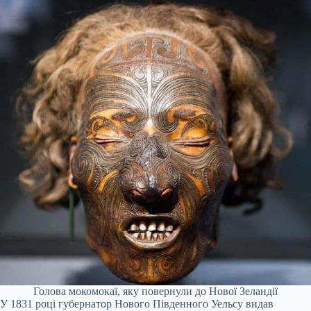
Голова мокомокаї, яку повернули до Нової Зеландії
У 1831 році губернатор Нового Південного Уельсу видав