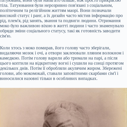
татуювань, вони були набагато більше, ніж просто прикрасою
тіла. Татуювання були нерозривно пов'язані з соціальним,
політичним та релігійним життям маорі. Вони позначали
високий статус і ранг, а їх дизайн часто містив інформацію про
рід, плем'я, рід занять, звання та подвиги людини. Отримання
моко було важливою віхою в житті людини і часто знаменувало
обряди зміни соціального статусу, такі як готовність заводити
сім'ю.
Коли хтось з моко помирав, його голову часто зберігали,
видаляючи мозок і очі, а отвори заклеювали лляним волокном і
камедкою. Потім голову варили або тримали на парі, а після
цього коптили на відкритому вогні і сушили на сонці протягом
декількох днів. Потім її обробляли акулячим жиром. Збережені
голови, або мокомокай, ставали заповітними скарбами сім'ї і
виносилися назовні тільки в особливих випадках.