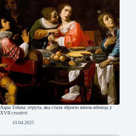
Аqua Tofana: отрута, яка стала зброєю жінок-вбивць у
XVII столітті
10.04.2025