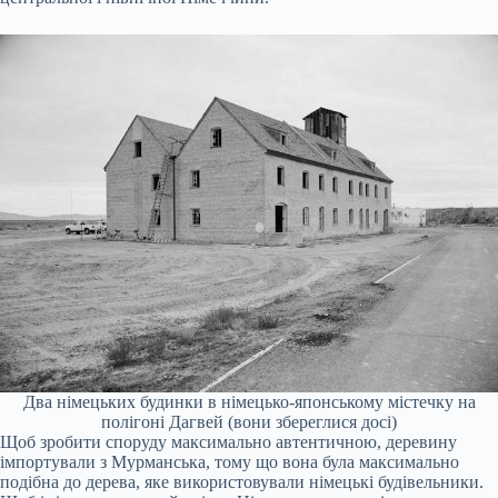
Два німецьких будинки в німецько-японському містечку на
полігоні Дагвей (вони збереглися досі)
Щоб зробити споруду максимально автентичною, деревину
імпортували з Мурманська, тому що вона була максимально
подібна до дерева, яке використовували німецькі будівельники.