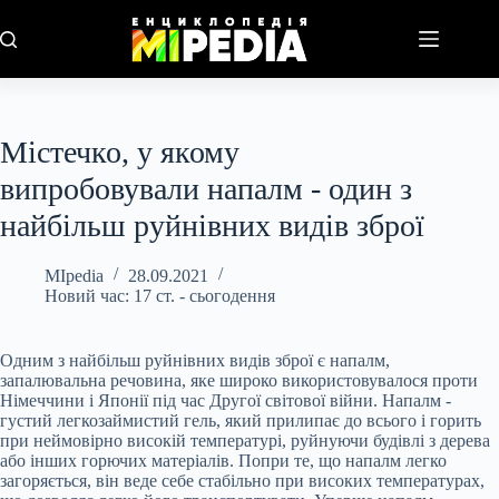
Перейти
до
вмісту
Містечко, у якому
випробовували напалм - один з
найбільш руйнівних видів зброї
MIpedia
28.09.2021
Новий час: 17 ст. - сьогодення
Одним з найбільш руйнівних видів зброї є напалм,
запалювальна речовина, яке широко використовувалося проти
Німеччини і Японії під час Другої світової війни. Напалм -
густий легкозаймистий гель, який прилипає до всього і горить
при неймовірно високій температурі, руйнуючи будівлі з дерева
або інших горючих матеріалів. Попри те, що напалм легко
загоряється, він веде себе стабільно при високих температурах,