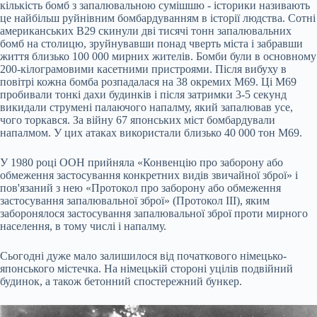
кількість бомб з запалювальною сумішшю - історики називають
це найбільш руйнівним бомбардуванням в історії людства. Сотні
американських B29 скинули дві тисячі тонн запалювальних
бомб на столицю, зруйнувавши понад чверть міста і забравши
життя близько 100 000 мирних жителів. Бомби були в основному
200-кілограмовими касетними пристроями. Після вибуху в
повітрі кожна бомба розпадалася на 38 окремих M69. Ці M69
пробивали тонкі дахи будинків і після затримки 3-5 секунд
викидали струмені палаючого напалму, який запалював усе,
чого торкався. За війну 67 японських міст бомбардували
напалмом. У цих атаках використали близько 40 000 тон M69.
У 1980 році ООН прийняла «Конвенцію про заборону або
обмеження застосування конкретних видів звичайної зброї» і
пов'язаний з нею «Протокол про заборону або обмеження
застосування запалювальної зброї» (Протокол III), яким
заборонялося застосування запалювальної зброї проти мирного
населення, в тому числі і напалму.
Сьогодні дуже мало залишилося від початкового німецько-
японського містечка. На німецькій стороні уцілів подвійний
будинок, а також бетонний спостережний бункер.