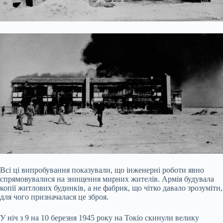
Всі ці випробування показували, що інженерні роботи явно
спрямовувалися на знищення мирних жителів. Армія будувала
копії житлових будинків, а не фабрик, що чітко давало зрозуміти,
для чого призначалася це зброя.
У ніч з 9 на 10 березня 1945 року на Токіо скинули велику