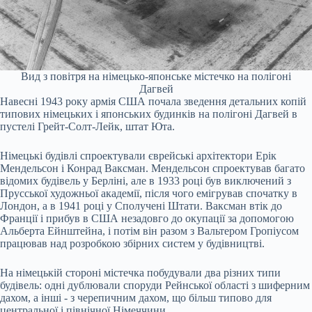
Вид з повітря на німецько-японське містечко на полігоні
Дагвей
Навесні 1943 року армія США почала зведення детальних копій
типових німецьких і японських будинків на полігоні Дагвей в
пустелі Грейт-Солт-Лейк, штат Юта.
Німецькі будівлі спроектували єврейські архітектори Ерік
Мендельсон і Конрад Ваксман. Мендельсон спроектував багато
відомих будівель у Берліні, але в 1933 році був виключений з
Прусської художньої академії, після чого емігрував спочатку в
Лондон, а в 1941 році у Сполучені Штати. Ваксман втік до
Франції і прибув в США незадовго до окупації за допомогою
Альберта Ейнштейна, і потім він разом з Вальтером Гропіусом
працював над розробкою збірних систем у будівництві.
На німецькій стороні містечка побудували два різних типи
будівель: одні дублювали споруди Рейнської області з шиферним
дахом, а інші - з черепичним дахом, що більш типово для
центральної і північної Німеччини.