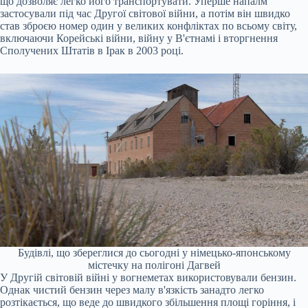
що дозволяє легко його транспортувати. Уперше напалм
застосували під час Другої світової війни, а потім він швидко
став зброєю номер один у великих конфліктах по всьому світу,
включаючи Корейські війни, війну у В'єтнамі і вторгнення
Сполучених Штатів в Ірак в 2003 році.
Будівлі, що збереглися до сьогодні у німецько-японському
містечку на полігоні Дагвей
У Другій світовій війні у вогнеметах використовували бензин.
Однак чистий бензин через малу в'язкість занадто легко
розтікається, що веде до швидкого збільшення площі горіння, і