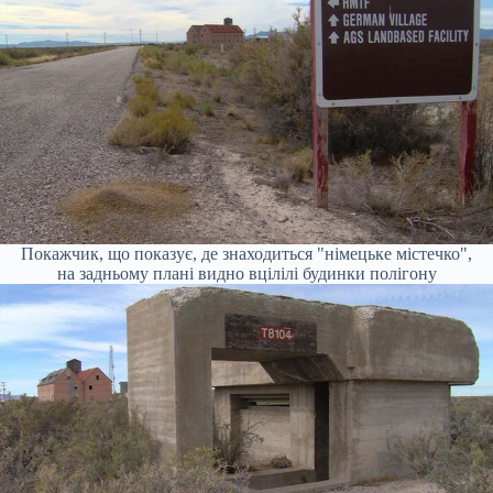
Покажчик, що показує, де знаходиться "німецьке містечко",
на задньому плані видно вцілілі будинки полігону