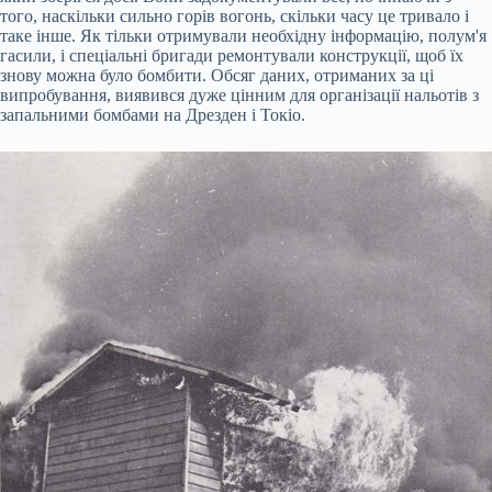
того, наскільки сильно горів вогонь, скільки часу це тривало і
таке інше. Як тільки отримували необхідну інформацію, полум'я
гасили, і спеціальні бригади ремонтували конструкції, щоб їх
знову можна було бомбити. Обсяг даних, отриманих за ці
випробування, виявився дуже цінним для організації нальотів з
запальними бомбами на Дрезден і Токіо.