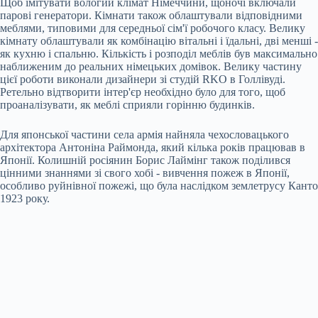
Щоб імітувати вологий клімат Німеччини, щоночі включали
парові генератори. Кімнати також облаштували відповідними
меблями, типовими для середньої сім'ї робочого класу. Велику
кімнату облаштували ​​як комбінацію вітальні і їдальні, дві менші -
як кухню і спальню. Кількість і розподіл меблів був максимально
наближеним до реальних німецьких домівок. Велику частину
цієї роботи виконали дизайнери зі студій RKO в Голлівуді.
Ретельно відтворити інтер'єр необхідно було для того, щоб
проаналізувати, як меблі сприяли горінню будинків.
Для японської частини села армія найняла чехословацького
архітектора Антоніна Раймонда, який кілька років працював в
Японії. Колишній росіянин Борис Лаймінг також поділився
цінними знаннями зі свого хобі - вивчення пожеж в Японії,
особливо руйнівної пожежі, що була наслідком землетрусу Канто
1923 року.