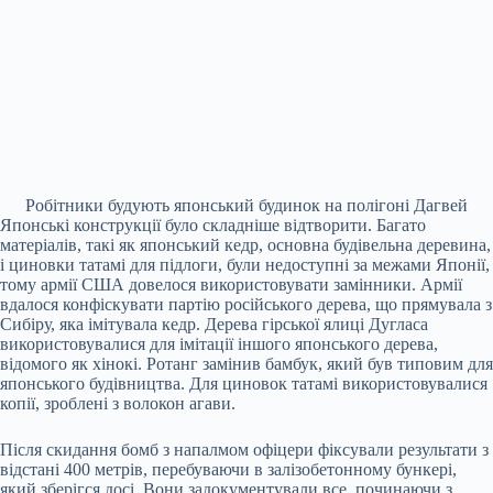
Робітники будують японський будинок на полігоні Дагвей
Японські конструкції було складніше відтворити. Багато
матеріалів, такі як японський кедр, основна будівельна деревина,
і циновки татамі для підлоги, були недоступні за межами Японії,
тому армії США довелося використовувати замінники. Армії
вдалося конфіскувати партію російського дерева, що прямувала з
Сибіру, ​​яка імітувала кедр. Дерева гірської ялиці Дугласа
використовувалися для імітації іншого японського дерева,
відомого як хінокі. Ротанг замінив бамбук, який був типовим для
японського будівництва. Для циновок татамі використовувалися
копії, зроблені з волокон агави.
Після скидання бомб з напалмом офіцери фіксували результати з
відстані 400 метрів, перебуваючи в залізобетонному бункері,
який зберігся досі. Вони задокументували все, починаючи з