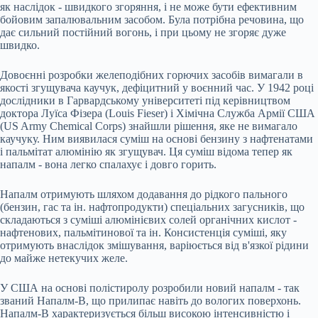
як наслідок - швидкого згоряння, і не може бути ефективним
бойовим запалювальним засобом. Була потрібна речовина, що
дає сильний постійний вогонь, і при цьому не згоряє дуже
швидко.
Довоєнні розробки желеподібних горючих засобів вимагали в
якості згущувача каучук, дефіцитний у воєнний час. У 1942 році
дослідники в Гарвардському університеті під керівництвом
доктора Луїса Фізера (Louis Fieser) і Хімічна Служба Армії США
(US Army Chemical Corps) знайшли рішення, яке не вимагало
каучуку. Ним виявилася суміш на основі бензину з нафтенатами
і пальмітат алюмінію як згущувач. Ця суміш відома тепер як
напалм - вона легко спалахує і довго горить.
Напалм отримують шляхом додавання до рідкого пального
(бензин, гас та ін. нафтопродукти) спеціальних загусників, що
складаються з суміші алюмінієвих солей органічних кислот -
нафтенових, пальмітинової та ін. Консистенція суміші, яку
отримують внаслідок змішування, варіюється від в'язкої рідини
до майже нетекучих желе.
У США на основі полістиролу розробили новий напалм - так
званий Напалм-В, що прилипає навіть до вологих поверхонь.
Напалм-В характеризується більш високою інтенсивністю і