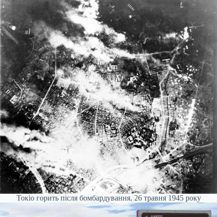
Токіо горить після бомбардування, 26 травня 1945 року