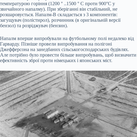
температурою горіння (1200 ° ..1500 ° C проти 900°C у
звичайного напалму). При зберіганні він стабільний, не
розшаровується. Напалм-В складається з 3 компонентів:
загущувач (полістирол), розчинник (в оригінальній версії
бензол) та розріджувач (бензин).
Напалм вперше випробували на футбольному полі недалеко від
Гарварду. Пізніше провели випробування на полігоні
Джефферсона на занедбаних сільськогосподарських будівлях.
Але потрібно було провести більше випробувань, щоб визначити
ефективність зброї проти німецьких і японських міст.