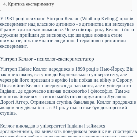
Критика експерименту
У 1931 році психолог Уінтроп Келлог (Winthrop Kellogg) провів
експеримент над власною дитиною - з дитинства він виховував
її разом з дитинчам шимпанзе. Через півтора року Келлог і його
дружина прийшли до висновку, що швидше людина стане
шимпанзе, ніж шимпанзе людиною. І терміново припинили
експеримент.
Уінтроп Келлог - психолог-експериментатор
Уінтроп Найлс Келлог народився в 1898 році в Нью-Йорку. Він
закінчив школу, вступив до Корнеллського університету, але
через рік його призвали в армію і він поїхав на війну в Європу.
Після війни Келлог повернувся до навчання, але в університет
Індіани, де одночасно вивчав психологію і філософію. Там же
він познайомився зі своєю майбутньою дружиною Луеллою
Дороті Аггер. Отримавши ступінь бакалавра, Келлог продовжив
академічну діяльність - в 31 рік у нього вже був докторський
ступінь.
Келлог викладав в університеті Індіани і займався
дослідженнями, які вивчають поведінкові реакції: він спостерігав
за реакціями собак з видаленою корою головного мозку, навчав