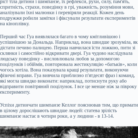
ріст тіла дитини і шимпанзе, їх рефлекси, рухи, силу, пам'ять,
спритність, страхи, поведінку в грі, уважність, розуміння мови,
аналізували їхні малюнки і перевіряли реакції. Кожен день
подружжя робили замітки і фіксували результати експериментів
на кіноплівку.
Перший час Гуа виявлялася багато в чому кмітливішою і
успішнішою за Дональда. Наприклад, вона швидше зрозуміла, як
дістати печиво палицею. Перша навчилася їсти ложкою, пити зі
склянки і самостійно відкривати двері. Гуа чудово наслідувала
людську поведінку - висловлювала любов за допомогою
поцілунків і обіймів, повторювала жестикуляцію «батьків», коли
чогось хотіла. Вона показувала кращі результати, виконуючи
фізичні вправи. Гуа вивчила приблизно п'ятдесят фраз і команд,
які могла швидко виконати: наприклад, потиснути руку або
відправити повітряний поцілунок. І все це менше ніж за півроку
експерименту.
Успіхи дитинчати шимпанзе Келлог пояснював тим, що примати
в цілому дорослішають швидше людей: статева зрілість
шимпанзе настає в чотири роки, а у людини - в 13-14.