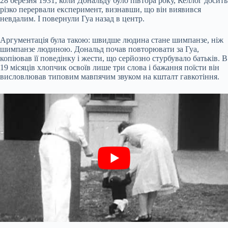
28 березня 1931, коли Дональду було півтора року, Келлог досить
різко перервали експеримент, визнавши, що він виявився
невдалим. І повернули Гуа назад в центр.
Аргументація була такою: швидше людина стане шимпанзе, ніж
шимпанзе людиною. Дональд почав повторювати за Гуа,
копіював її поведінку і жести, що серйозно стурбувало батьків. В
19 місяців хлопчик освоїв лише три слова і бажання поїсти він
висловлював типовим мавпячим звуком на кшталт гавкотіння.