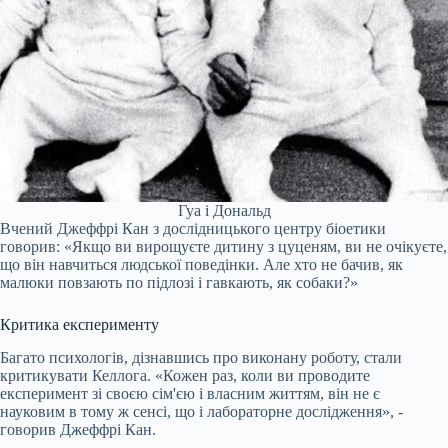
Гуа і Дональд
Вчений Джеффрі Кан з дослідницького центру біоетики
говорив: «Якщо ви вирощуєте дитину з цуценям, ви не очікуєте,
що він навчиться людської поведінки. Але хто не бачив, як
малюки повзають по підлозі і гавкають, як собаки?»
Критика експерименту
Багато психологів, дізнавшись про виконану роботу, стали
критикувати Келлога. «Кожен раз, коли ви проводите
експеримент зі своєю сім'єю і власним життям, він не є
науковим в тому ж сенсі, що і лабораторне дослідження», -
говорив Джеффрі Кан.