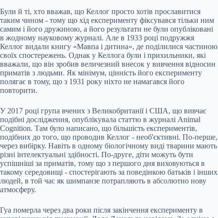
Були й ті, хто вважав, що Келлог просто хотів прославитися
таким чином - тому що хід експерименту фіксувався тільки ним
самим і його дружиною, а його результати не були опубліковані
в жодному науковому журналі. Але в 1933 році подружжя
Келлог видали книгу «Мавпа і дитина», де поділилися частиною
своїх спостережень. Однак у Келлога були і прихильники, які
вважали, що він зробив величезний внесок у вивчення відносин
приматів з людьми. Як мінімум, цінність його експерименту
полягає в тому, що з 1931 року ніхто не намагався його
повторити.
У 2017 році група вчених з Великобританії і США, що вивчає
подібні дослідження, опублікувала статтю в журналі Animal
Cognition. Там було написано, що більшість експериментів,
подібних до того, що проводив Келлог - необ'єктивні. По-перше,
через вибірку. Навіть в одному біологічному виді тварини мають
різні інтелектуальні здібності. По-друге, діти можуть бути
успішніші за приматів, тому що з першого дня виховуються в
такому середовищі - спостерігають за поведінкою батьків і інших
людей, в той час як шимпанзе потрапляють в абсолютно нову
атмосферу.
Гуа померла через два роки після закінчення експерименту в