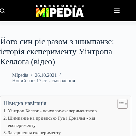
Перейти
до
вмісту
Його син ріс разом з шимпанзе:
історія експерименту Уінтропа
Келлога (відео)
MIpedia
26.10.2021
Новий час: 17 ст. - сьогодення
Швидка навігація
Уінтроп Келлог - психолог-експериментатор
Шимпанзе на прізвисько Гуа і Дональд - хід
експерименту
Завершення експерименту