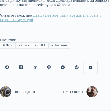
заповіднику від пневмонії. Доля Дональда невідома. За однією з
версій, він наклав на себе руки в 42 роки.
Читайте також про
Девіда Веттера, який все життя провів у
стерильному міхурі
.
Позначки
#
Діти
#
Сім'я
#
США
#
Тварини
ПОПЕРЕДНІЙ
НАСТУПНИЙ