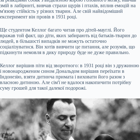
змій в лабіринті, вивчав страхи щурів і птахів, вплив емоцій на
м'язову стійкість у різних тварин. Але свій найвідоміший
експеримент він провів в 1931 році.
Ще студентом Келлог багато читав про дітей-мауглі. Його
вражав той факт, що діти, яких забирають від батьків-тварин до
людей, в більшості випадків не можуть остаточно
соціалізуватися. Він хотів вивчити це питання, але розумів, що
підкинути немовля в дику природу буде не дуже правильно.
Келлог вирішив піти від зворотного: в 1931 році він з дружиною
і новонародженим сином Дональдом вирішив переїхати в
Індонезію, взяти дитинча примата і виховати його разом з
власною дитиною. Але сім'ї не вдалося накопичити потрібну
суму грошей для такої далекої подорожі.