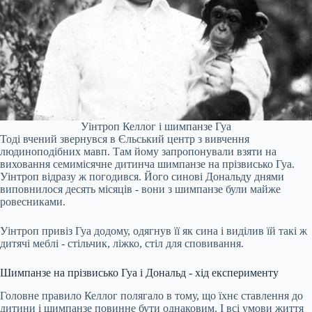
Уінтроп Келлог і шимпанзе Гуа
Тоді вчений звернувся в Єльський центр з вивчення
людиноподібних мавп. Там йому запропонували взяти на
виховання семимісячне дитинча шимпанзе на прізвисько Гуа.
Уінтроп відразу ж погодився. Його синові Дональду днями
виповнилося десять місяців - вони з шимпанзе були майже
ровесниками.
Уінтроп привіз Гуа додому, одягнув її як сина і виділив їй такі ж
дитячі меблі - стільчик, ліжко, стіл для сповивання.
Шимпанзе на прізвисько Гуа і Дональд - хід експерименту
Головне правило Келлог полягало в тому, що їхнє ставлення до
дитини і шимпанзе повинне бути однаковим. І всі умови життя