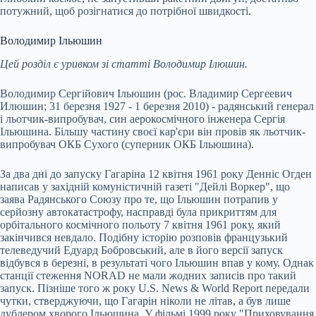
потужний, щоб розігнатися до потрібної швидкості.
Володимир Ільюшин
Цей розділ є уривком зі статті Володимир Ілюшин.
Володимир Сергійович Ільюшин (рос. Владимир Сергеевич
Илюшин; 31 березня 1927 - 1 березня 2010) - радянський генерал
і льотчик-випробувач, син аерокосмічного інженера Сергія
Ільюшина. Більшу частину своєї кар'єри він провів як льотчик-
випробувач ОКБ Сухого (суперник ОКБ Ільюшина).
За два дні до запуску Гагаріна 12 квітня 1961 року Денніс Огден
написав у західній комуністичній газеті "Дейлі Воркер", що
заява Радянського Союзу про те, що Ільюшин потрапив у
серйозну автокатастрофу, насправді була прикриттям для
орбітального космічного польоту 7 квітня 1961 року, який
закінчився невдало. Подібну історію розповів французький
телеведучий Едуард Бобровський, але в його версії запуск
відбувся в березні, в результаті чого Ільюшин впав у кому. Однак
станції стеження NORAD не мали жодних записів про такий
запуск. Пізніше того ж року U.S. News & World Report передали
чутки, стверджуючи, що Гагарін ніколи не літав, а був лише
дублером хворого Ільюшина. У фільмі 1999 року "Приховування