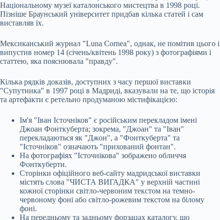
Національному музеї каталонського мистецтва в 1998 році.
Пізніше Браунський університет придбав кілька статей і сам
виставляв їх.
Мексиканський журнал "Luna Cornea", однак, не помітив цього і
випустив номер 14 (січень/квітень 1998 року) з фотографіями і
статтею, яка пояснювала "правду".
Кілька рядків доказів, доступних з часу першої виставки
"Супутника" в 1997 році в Мадриді, вказували на те, що історія
та артефакти є ретельно продуманою містифікацією:
Ім'я "Іван Істочніков" є російським перекладом імені
Джоан Фонткуберта; зокрема, "Джоан" та "Іван"
перекладаються як "Джон", а "Фонткуберта" та
"Істочніков" означають "прихований фонтан".
На фотографіях "Істочнікова" зображено обличчя
Фонткуберти.
Сторінки офіційного веб-сайту мадридської виставки
містять слова "ЧИСТА ВИГАДКА" у верхній частині
кожної сторінки світло-червоним текстом на темно-
червоному фоні або світло-рожевим текстом на білому
фоні.
На передньому та задньому форзацах каталогу, що