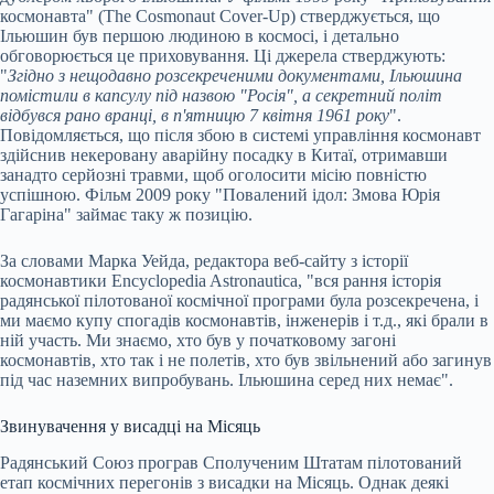
космонавта" (The Cosmonaut Cover-Up) стверджується, що
Ільюшин був першою людиною в космосі, і детально
обговорюється це приховування. Ці джерела стверджують:
"
Згідно з нещодавно розсекреченими документами, Ільюшина
помістили в капсулу під назвою "Росія", а секретний політ
відбувся рано вранці, в п'ятницю 7 квітня 1961 року
".
Повідомляється, що після збою в системі управління космонавт
здійснив некеровану аварійну посадку в Китаї, отримавши
занадто серйозні травми, щоб оголосити місію повністю
успішною. Фільм 2009 року "Повалений ідол: Змова Юрія
Гагаріна" займає таку ж позицію.
За словами Марка Уейда, редактора веб-сайту з історії
космонавтики Encyclopedia Astronautica, "вся рання історія
радянської пілотованої космічної програми була розсекречена, і
ми маємо купу спогадів космонавтів, інженерів і т.д., які брали в
ній участь. Ми знаємо, хто був у початковому загоні
космонавтів, хто так і не полетів, хто був звільнений або загинув
під час наземних випробувань. Ільюшина серед них немає".
Звинувачення у висадці на Місяць
Радянський Союз програв Сполученим Штатам пілотований
етап космічних перегонів з висадки на Місяць. Однак деякі