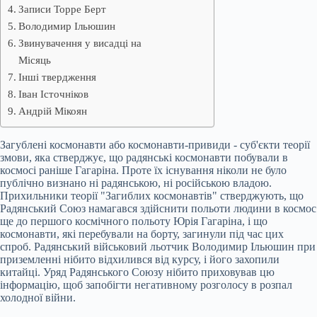
Записи Торре Берт
Володимир Ільюшин
Звинувачення у висадці на
Місяць
Інші твердження
Іван Істочніков
Андрій Мікоян
Загублені космонавти або космонавти-привиди - суб'єкти теорії
змови, яка стверджує, що радянські космонавти побували в
космосі раніше Гагаріна. Проте їх існування ніколи не було
публічно визнано ні радянською, ні російською владою.
Прихильники теорії "Загиблих космонавтів" стверджують, що
Радянський Союз намагався здійснити польоти людини в космос
ще до першого космічного польоту Юрія Гагаріна, і що
космонавти, які перебували на борту, загинули під час цих
спроб. Радянський військовий льотчик Володимир Ільюшин при
приземленні нібито відхилився від курсу, і його захопили
китайці. Уряд Радянського Союзу нібито приховував цю
інформацію, щоб запобігти негативному розголосу в розпал
холодної війни.