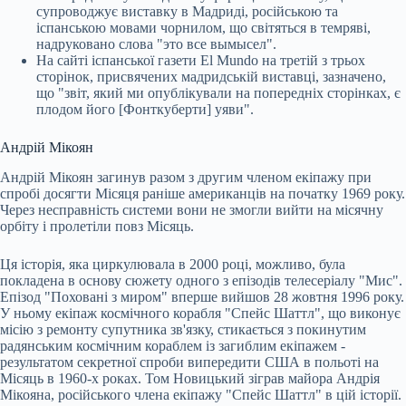
супроводжує виставку в Мадриді, російською та
іспанською мовами чорнилом, що світяться в темряві,
надруковано слова "это все вымысел".
На сайті іспанської газети El Mundo на третій з трьох
сторінок, присвячених мадридській виставці, зазначено,
що "звіт, який ми опублікували на попередніх сторінках, є
плодом його [Фонткуберти] уяви".
Андрій Мікоян
Андрій Мікоян загинув разом з другим членом екіпажу при
спробі досягти Місяця раніше американців на початку 1969 року.
Через несправність системи вони не змогли вийти на місячну
орбіту і пролетіли повз Місяць.
Ця історія, яка циркулювала в 2000 році, можливо, була
покладена в основу сюжету одного з епізодів телесеріалу "Мис".
Епізод "Поховані з миром" вперше вийшов 28 жовтня 1996 року.
У ньому екіпаж космічного корабля "Спейс Шаттл", що виконує
місію з ремонту супутника зв'язку, стикається з покинутим
радянським космічним кораблем із загиблим екіпажем -
результатом секретної спроби випередити США в польоті на
Місяць в 1960-х роках. Том Новицький зіграв майора Андрія
Мікояна, російського члена екіпажу "Спейс Шаттл" в цій історії.