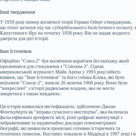
Інші твердження
У 1959 році піонер космічної теорії Герман Оберт стверджував,
що пілот загинув під час суборбітального балістичного польоту з
Капустиного Яру на початку 1958 року. Він не надав жодного
джерела для цієї історії.
Іван Істочніков
Офіційно "Союз-2" був космічним кораблем без екіпажу, який
призначався для стикування з "Союзом-3". Однак
американський журналіст Майк Арена у 1993 році нібито
виявив, що "Іван Істочніков" та його собака Клока, які були
екіпажем "Союзу-2", зникли 26 жовтня 1968 року. Вони були
"викреслені" з історії радянською владою, яка не могла
змиритися з такою невдачею.
Ця історія виявилася містифікацією, здійсненою Джоан
Фонткуберта як "вправа сучасного мистецтва", яка включала
фальсифіковані артефакти місії, різні цифрові маніпуляції з
зображеннями та надзвичайно докладні повнометражні
біографії, які виявилися пронизані сотнями історичних та
технічних помилок. Виставку показали в Мадриді в 1997 році і в