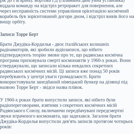
рік до Гагаріна). Бортова ГД (гальмівна двигунна установка)
віддала команду на відстріл ретроракет для повернення, але
через несправність системи управління орієнтацією космічний
корабель був зорієнтований догори дном, і відстріл вивів його на
вищу орбіту.
Записи Торре Берт
Брати Джудіка-Кордилья - двоє італійських колишніх
радіоаматорів, які зробили аудіозаписи, що нібито
підтверджують теорію змови про те, що радянська космічна
програма приховувала смерті космонавтів у 1960-х роках. Вони
стверджували, що записали кілька невдалих секретних
радянських космічних місій. Ці записи вже понад 50 років
перебувають у центрі уваги громадськості. Брати
використовували занедбаний німецький бункер на ділянці під
назвою Торре Берт - звідси назва плівок.
У 1960-х роках брати випустили записи, які нібито були
радіопереговорами, взятими з секретних космічних місій
Радянського Союзу, включаючи передбачувані передсмертні
звуки втраченого космонавта, що задихався. Загалом брати
Джудіка-Кордилья випустили дев'ять записів протягом чотирьох
років: