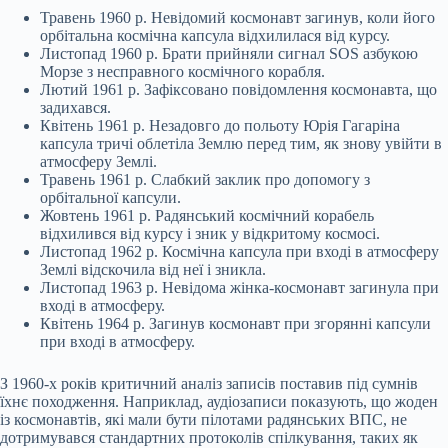
Травень 1960 р. Невідомий космонавт загинув, коли його
орбітальна космічна капсула відхилилася від курсу.
Листопад 1960 р. Брати прийняли сигнал SOS азбукою
Морзе з несправного космічного корабля.
Лютий 1961 р. Зафіксовано повідомлення космонавта, що
задихався.
Квітень 1961 р. Незадовго до польоту Юрія Гагаріна
капсула тричі облетіла Землю перед тим, як знову увійти в
атмосферу Землі.
Травень 1961 р. Слабкий заклик про допомогу з
орбітальної капсули.
Жовтень 1961 р. Радянський космічний корабель
відхилився від курсу і зник у відкритому космосі.
Листопад 1962 р. Космічна капсула при вході в атмосферу
Землі відскочила від неї і зникла.
Листопад 1963 р. Невідома жінка-космонавт загинула при
вході в атмосферу.
Квітень 1964 р. Загинув космонавт при згорянні капсули
при вході в атмосферу.
З 1960-х років критичний аналіз записів поставив під сумнів
їхнє походження. Наприклад, аудіозаписи показують, що жоден
із космонавтів, які мали бути пілотами радянських ВПС, не
дотримувався стандартних протоколів спілкування, таких як