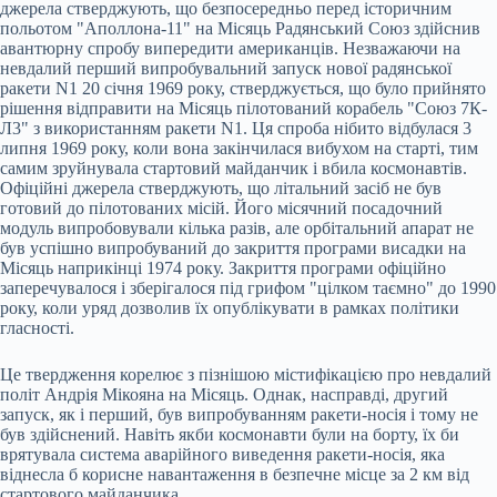
джерела стверджують, що безпосередньо перед історичним
польотом "Аполлона-11" на Місяць Радянський Союз здійснив
авантюрну спробу випередити американців. Незважаючи на
невдалий перший випробувальний запуск нової радянської
ракети N1 20 січня 1969 року, стверджується, що було прийнято
рішення відправити на Місяць пілотований корабель "Союз 7К-
Л3" з використанням ракети N1. Ця спроба нібито відбулася 3
липня 1969 року, коли вона закінчилася вибухом на старті, тим
самим зруйнувала стартовий майданчик і вбила космонавтів.
Офіційні джерела стверджують, що літальний засіб не був
готовий до пілотованих місій. Його місячний посадочний
модуль випробовували кілька разів, але орбітальний апарат не
був успішно випробуваний до закриття програми висадки на
Місяць наприкінці 1974 року. Закриття програми офіційно
заперечувалося і зберігалося під грифом "цілком таємно" до 1990
року, коли уряд дозволив їх опублікувати в рамках політики
гласності.
Це твердження корелює з пізнішою містифікацією про невдалий
політ Андрія Мікояна на Місяць. Однак, насправді, другий
запуск, як і перший, був випробуванням ракети-носія і тому не
був здійснений. Навіть якби космонавти були на борту, їх би
врятувала система аварійного виведення ракети-носія, яка
віднесла б корисне навантаження в безпечне місце за 2 км від
стартового майданчика.