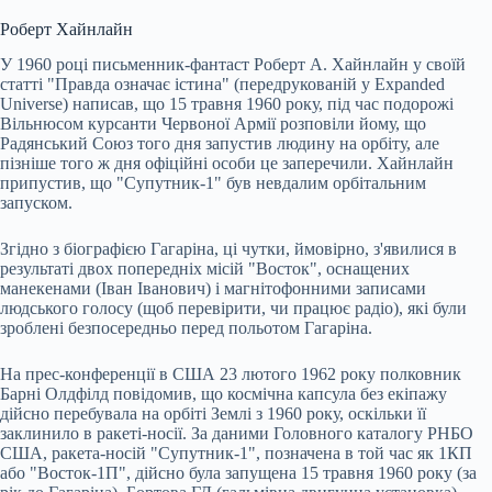
Роберт Хайнлайн
У 1960 році письменник-фантаст Роберт А. Хайнлайн у своїй
статті "Правда означає істина" (передрукованій у Expanded
Universe) написав, що 15 травня 1960 року, під час подорожі
Вільнюсом курсанти Червоної Армії розповіли йому, що
Радянський Союз того дня запустив людину на орбіту, але
пізніше того ж дня офіційні особи це заперечили. Хайнлайн
припустив, що "Супутник-1" був невдалим орбітальним
запуском.
Згідно з біографією Гагаріна, ці чутки, ймовірно, з'явилися в
результаті двох попередніх місій "Восток", оснащених
манекенами (Іван Іванович) і магнітофонними записами
людського голосу (щоб перевірити, чи працює радіо), які були
зроблені безпосередньо перед польотом Гагаріна.
На прес-конференції в США 23 лютого 1962 року полковник
Барні Олдфілд повідомив, що космічна капсула без екіпажу
дійсно перебувала на орбіті Землі з 1960 року, оскільки її
заклинило в ракеті-носії. За даними Головного каталогу РНБО
США, ракета-носій "Супутник-1", позначена в той час як 1КП
або "Восток-1П", дійсно була запущена 15 травня 1960 року (за