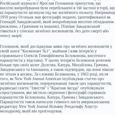
Російський журналіст Ярослав Голованов припустив, що
висотні випробування були перебільшені в тій частині історії, що
ці парашутисти загинули під час космічного польоту. Наприкінці
1959 року Огоньок мав фотографії людини, ідентифікованої як
Геннадій Завадовський, який випробовував висотне обладнання
(можливо, з Грачовим та іншими). Пізніше Завадовський
з'явиться у списках загиблих космонавтів, без дати смерті або
опису аварії.
Голованов, який досліджував заяви про загиблих космонавтів у
своїй книзі "Космонавт №1", знайшов і взяв інтерв'ю у
справжнього Олексія Тимофійовича Бєлоконова, висотного
парашутиста у відставці. У цьому інтерв'ю Бєлоконов розповів
більше про своїх колег Долгова, Качура, Михайлова, Грачова,
Завадовського та Ільюшина, а також підтвердив, що вони ніколи
не літали в космос. За словами Бєлоконова, у 1963 році, після
того, як New York Journal American опублікував статтю про
загиблих космонавтів, перерахувавши також цих парашутистів,
радянські газети "Ізвестія" і "Красная звєзда" опублікували
спростування, яке містило свідчення і фотографії справжніх
парашутистів Бєлоконова, Качура, Грачова і Завадовського.
Парашутисти також написали гнівного листа американському
редактору New York Journal Вільяму Рендольфу Херсту-
молодшому, який він проігнорував.