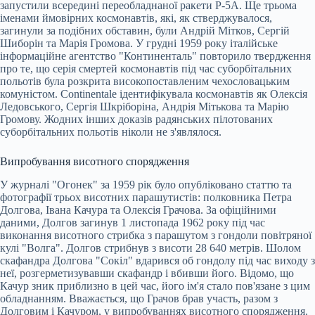
запустили всередині переобладнаної ракети Р-5А. Ще трьома
іменами ймовірних космонавтів, які, як стверджувалося,
загинули за подібних обставин, були Андрій Мітков, Сергій
Шиборін та Марія Громова. У грудні 1959 року італійське
інформаційне агентство "Континенталь" повторило твердження
про те, що серія смертей космонавтів під час суборбітальних
польотів була розкрита високопоставленим чехословацьким
комуністом. Continentale ідентифікувала космонавтів як Олексія
Ледовського, Сергія Шкріборіна, Андрія Мітькова та Марію
Громову. Жодних інших доказів радянських пілотованих
суборбітальних польотів ніколи не з'являлося.
Випробування висотного спорядження
У журналі "Огонек" за 1959 рік було опубліковано статтю та
фотографії трьох висотних парашутистів: полковника Петра
Долгова, Івана Качура та Олексія Грачова. За офіційними
даними, Долгов загинув 1 листопада 1962 року під час
виконання висотного стрибка з парашутом з гондоли повітряної
кулі "Волга". Долгов стрибнув з висоти 28 640 метрів. Шолом
скафандра Долгова "Сокіл" вдарився об гондолу під час виходу з
неї, розгерметизувавши скафандр і вбивши його. Відомо, що
Качур зник приблизно в цей час, його ім'я стало пов'язане з цим
обладнанням. Вважається, що Грачов брав участь, разом з
Долговим і Качуром, у випробуваннях висотного спорядження.