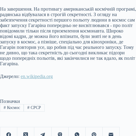
На завершення. На противагу американській космічній програмі,
радянська відбувалася в строгій секретності. З огляду на
забезпечення секретності першого польоту людини в космос сам
факт запуску Гагаріна попередньо не висвітлювався - про політ
повідомили тільки після приземлення космонавта. Широко
відомі кадри, де можна його впізнати, були зняті не в день
запуску в космос, а пізніше, спеціально для кінохроніки, де
Гагарін повторив усе, що робив під час реального запуску. Тому
не дивно, що така секретність до сьогодні викликає підозри
щодо попередніх польотів, які закінчилися не так вдало, як політ
Гагаріна.
Джерело:
en.wikipedia.org
Позначки
#
Космос
#
СРСР