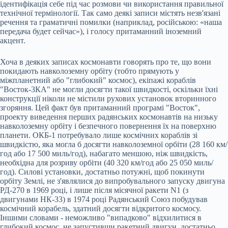
ідентифікація себе під час розмови чи використання правильної
технічної термінології. Так само деякі записи містять незв'язані
речення та граматичні помилки (наприклад, російською: «наша
передача будет сейчас»), і голосу притаманний іноземний
акцент.
Хоча в деяких записах космонавти говорять про те, що вони
покидають навколоземну орбіту (тобто прямують у
міжпланетний або "глибокий" космос), екіпажі кораблів
"Восток-3КА" не могли досягти такої швидкості, оскільки їхні
конструкції ніколи не містили рухових установок вторинного
згоряння. Цей факт був притаманний програмі "Восток",
проекту виведення перших радянських космонавтів на низьку
навколоземну орбіту і безпечного повернення їх на поверхню
планети. ОКБ-1 потребувало лише космічних кораблів зі
швидкістю, яка могла б досягти навколоземної орбіти (28 160 км/
год або 17 500 миль/год), набагато меншою, ніж швидкість,
необхідна для розриву орбіти (40 320 км/год або 25 050 миль/
год). Силові установки, достатньо потужні, щоб покинути
орбіту Землі, не з'являлися до випробувального запуску двигуна
РД-270 в 1969 році, і лише після місячної ракети N1 (з
двигунами НК-33) в 1974 році Радянський Союз побудував
космічний корабель, здатний досягти відкритого космосу.
Іншими словами - неможливо "випадково" відхилитися в
глибокий космос, не запустивши ракетний двигун, достатньо