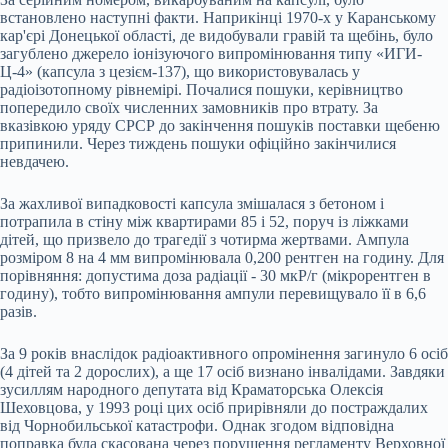
встановлено наступні факти. Наприкінці 1970-х у Каранському
кар'єрі Донецької області, де видобували гравій та щебінь, було
загублено джерело іонізуючого випромінювання типу «ИГИ-
Ц-4» (капсула з цезієм-137), що використовувалась у
радіоізотопному рівнемірі. Почалися пошуки, керівництво
попередило своїх численних замовників про втрату. За
вказівкою уряду СРСР до закінчення пошуків поставки щебеню
припинили. Через тиждень пошуки офіційно закінчилися
невдачею.
За жахливої ​​випадковості капсула змішалася з бетоном і
потрапила в стіну між квартирами 85 і 52, поруч із ліжками
дітей, що призвело до трагедії з чотирма жертвами. Ампула
розміром 8 на 4 мм випромінювала 0,200 рентген на годину. Для
порівняння: допустима доза радіації - 30 мкР/г (мікрорентген в
годину), тобто випромінювання ампули перевищувало її в 6,6
разів.
За 9 років внаслідок радіоактивного опромінення загинуло 6 осіб
(4 дітей та 2 дорослих), а ще 17 осіб визнано інвалідами. Завдяки
зусиллям народного депутата від Краматорська Олексія
Шеховцова, у 1993 році цих осіб прирівняли до постраждалих
від Чорнобильської катастрофи. Однак згодом відповідна
поправка була скасована через порушення регламенту Верховної