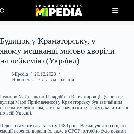
Перейти
до
вмісту
Будинок у Краматорську, у
якому мешканці масово хворіли
на лейкемію (Україна)
MIpedia
20.12.2023
Новий час: 17 ст. - сьогодення
Будинок № 7 на вулиці Гвардійців Кантемировців (тепер це
вулиця Марії Приймаченко) у Краматорську був звичайним
панельним будинком, яких за радянський час збудували тисячі
по всій Україні.
Перша сім'я оселилася тут у 1980 році. Важко уявити собі, які
емоції переповнювали їх, адже в СРСР потрібно було роками