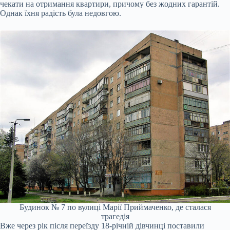
чекати на отримання квартири, причому без жодних гарантій.
Однак їхня радість була недовгою.
Будинок № 7 по вулиці Марії Приймаченко, де сталася
трагедія
Вже через рік після переїзду 18-річній дівчинці поставили