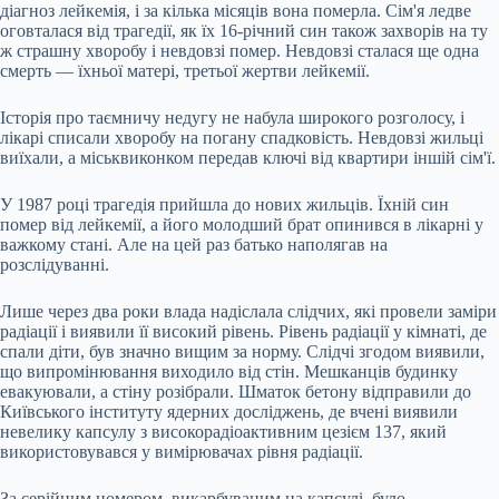
діагноз лейкемія, і за кілька місяців вона померла. Сім'я ледве
оговталася від трагедії, як їх 16-річний син також захворів на ту
ж страшну хворобу і невдовзі помер. Невдовзі сталася ще одна
смерть — їхньої матері, третьої жертви лейкемії.
Історія про таємничу недугу не набула широкого розголосу, і
лікарі списали хворобу на погану спадковість. Невдовзі жильці
виїхали, а міськвиконком передав ключі від квартири іншій сім'ї.
У 1987 році трагедія прийшла до нових жильців. Їхній син
помер від лейкемії, а його молодший брат опинився в лікарні у
важкому стані. Але на цей раз батько наполягав на
розслідуванні.
Лише через два роки влада надіслала слідчих, які провели заміри
радіації і виявили її високий рівень. Рівень радіації у кімнаті, де
спали діти, був значно вищим за норму. Слідчі згодом виявили,
що випромінювання виходило від стін. Мешканців будинку
евакуювали, а стіну розібрали. Шматок бетону відправили до
Київського інституту ядерних досліджень, де вчені виявили
невелику капсулу з високорадіоактивним цезієм 137, який
використовувався у вимірювачах рівня радіації.
За серійним номером, викарбуваним на капсулі, було