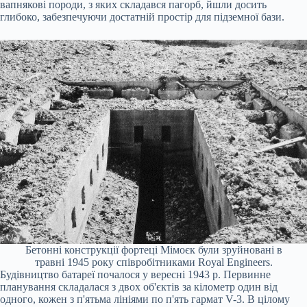
вапнякові породи, з яких складався пагорб, йшли досить
глибоко, забезпечуючи достатній простір для підземної бази.
Бетонні конструкції фортеці Мімоєк були зруйновані в
травні 1945 року співробітниками Royal Engineers.
Будівництво батареї почалося у вересні 1943 р. Первинне
планування складалася з двох об'єктів за кілометр один від
одного, кожен з п'ятьма лініями по п'ять гармат V-3. В цілому