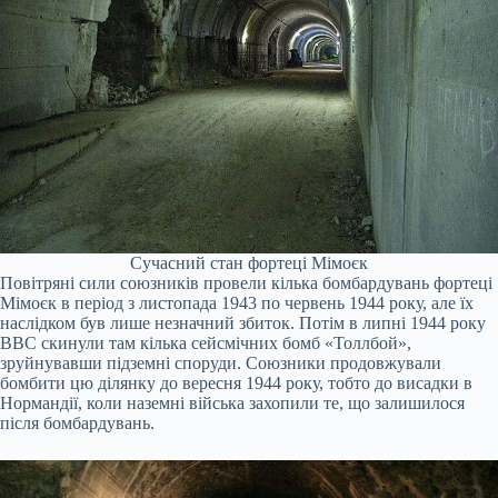
Сучасний стан фортеці Мімоєк
Повітряні сили союзників провели кілька бомбардувань фортеці
Мімоєк в період з листопада 1943 по червень 1944 року, але їх
наслідком був лише незначний збиток. Потім в липні 1944 року
ВВС скинули там кілька сейсмічних бомб «Толлбой»,
зруйнувавши підземні споруди. Союзники продовжували
бомбити цю ділянку до вересня 1944 року, тобто до висадки в
Нормандії, коли наземні війська захопили те, що залишилося
після бомбардувань.