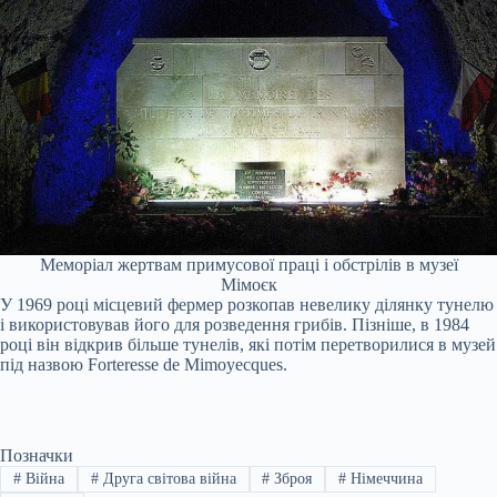
Меморіал жертвам примусової праці і обстрілів в музеї
Мімоєк
У 1969 році місцевий фермер розкопав невелику ділянку тунелю
і використовував його для розведення грибів. Пізніше, в 1984
році він відкрив більше тунелів, які потім перетворилися в музей
під назвою Forteresse de Mimoyecques.
Позначки
#
Війна
#
Друга світова війна
#
Зброя
#
Німеччина