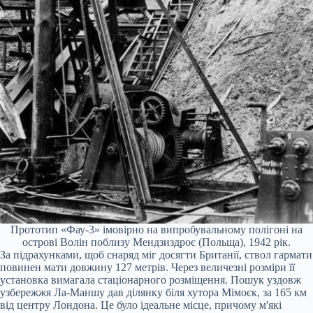
Прототип «Фау-3» імовірно на випробувальному полігоні на
острові Волін поблизу Мендзиздроє (Польща), 1942 рік.
За підрахунками, щоб снаряд міг досягти Британії, ствол гармати
повинен мати довжину 127 метрів. Через величезні розміри її
установка вимагала стаціонарного розміщення. Пошук уздовж
узбережжя Ла-Маншу дав ділянку біля хутора Мімоєк, за 165 км
від центру Лондона. Це було ідеальне місце, причому м'які