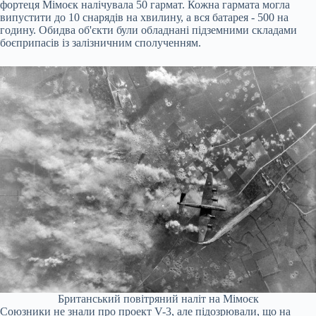
фортеця Мімоєк налічувала 50 гармат. Кожна гармата могла
випустити до 10 снарядів на хвилину, а вся батарея - 500 на
годину. Обидва об'єкти були обладнані підземними складами
боєприпасів із залізничним сполученням.
Британський повітряний наліт на Мімоєк
Союзники не знали про проект V-3, але підозрювали, що на