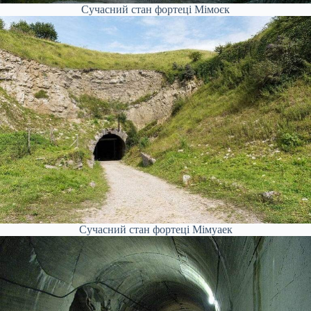
Сучасний стан фортеці Мімоєк
Сучасний стан фортеці Мімуаек