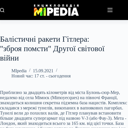
Перейти
до
вмісту
Балістичні ракети Гітлера:
"зброя помсти" Другої світової
війни
MIpedia
15.09.2021
Новий час: 17 ст. - сьогодення
Приблизно за двадцять кілометрів від міста Булонь-сюр-Мер,
недалеко від села Мімоєк (Mimoyecques) на півночі Франції,
знаходиться колишня секретна підземна база нацистів. Комплекс
складався з мережі тунелів, викопаних в вапнякових пагорбах.
Тунелі вели до похилих валів, де Гітлер планував встановити
більше двадцяти супергармат під назвою V-3 (або Фау-3). Мета -
Лондон, який знаходиться всього за 165 км. від цієї точки. База