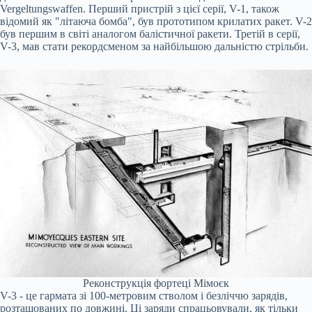
Vergeltungswaffen. Перший пристрій з цієї серії, V-1, також
відомий як "літаюча бомба", був прототипом крилатих ракет. V-2
був першим в світі аналогом балістичної ракети. Третій в серії,
V-3, мав стати рекордсменом за найбільшою дальністю стрільби.
Реконструкція фортеці Мімоєк
V-3 - це гармата зі 100-метровим стволом і безліччю зарядів,
розташованих по довжині. Ці заряди спрацьовували, як тільки