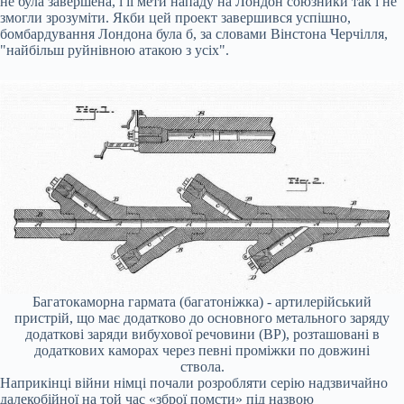
не була завершена, і її мети нападу на Лондон союзники так і не
змогли зрозуміти. Якби цей проект завершився успішно,
бомбардування Лондона була б, за словами Вінстона Черчілля,
"найбільш руйнівною атакою з усіх".
Багатокаморна гармата (багатоніжка) - артилерійський
пристрій, що має додатково до основного метального заряду
додаткові заряди вибухової речовини (ВР), розташовані в
додаткових каморах через певні проміжки по довжині
ствола.
Наприкінці війни німці почали розробляти серію надзвичайно
далекобійної на той час «зброї помсти» під назвою