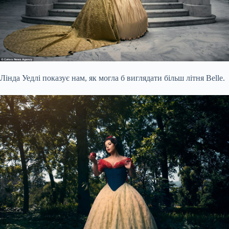
Лінда Уедлі показує нам, як могла б виглядати більш літня Belle.