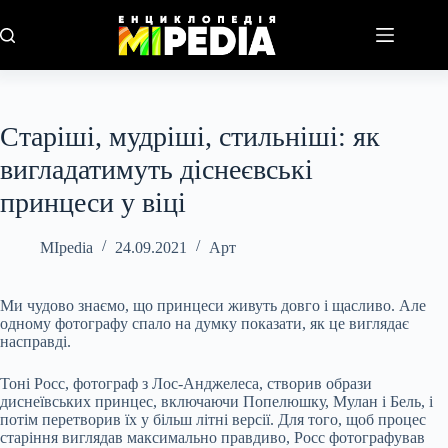
Перейти
до
вмісту
Старіші, мудріші, стильніші: як
вигладатимуть діснеєвські
принцеси у віці
MIpedia
24.09.2021
Арт
Ми чудово знаємо, що принцеси живуть довго і щасливо. Але
одному фотографу спало на думку показати, як це виглядає
насправді.
Тоні Росс, фотограф з Лос-Анджелеса, створив образи
диснеївських принцес, включаючи Попелюшку, Мулан і Бель, і
потім перетворив їх у більш літні версії. Для того, щоб процес
старіння виглядав максимально правдиво, Росс фотографував