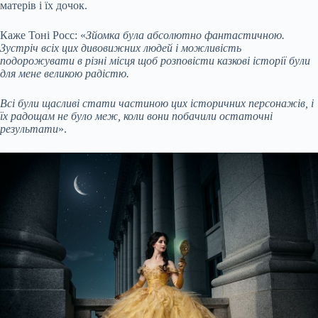
матерів і їх дочок.
Каже Тоні Росс: «
Зйомка була абсолютно фантастичною.
Зустріч всіх цих дивовижних людей і можливість
подорожувати в різні місця щоб розповісти казкові історії були
для мене великою радістю.
Всі були щасливі стати частиною цих історичних персонажів, і
їх радощам не було меж, коли вони побачили остаточні
результати
».