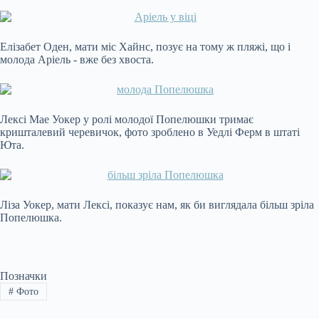
Елізабет Оден, мати міс Хайнс, позує на тому ж пляжі, що і
молода Аріель - вже без хвоста.
Лексі Мае Уокер у ролі молодої Попелюшки тримає
кришталевий черевичок, фото зроблено в Уедлі Ферм в штаті
Юта.
Ліза Уокер, мати Лексі, показує нам, як би виглядала більш зріла
Попелюшка.
Позначки
#
Фото