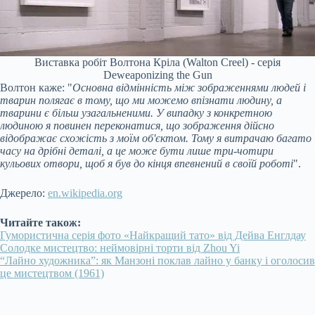
Виставка робіт Волтона Кріла (Walton Creel) - серія
Deweaponizing the Gun
Волтон каже: "
Основна відмінність між зображеннями людей і
тварин полягає в тому, що ми можемо впізнати людину, а
тварини є більш узагальненими. У випадку з конкретною
людиною я повинен переконатися, що зображення дійсно
відображає схожість з моїм об'єктом. Тому я витрачаю багато
часу на дрібні деталі, а це може бути лише три-чотири
кульових отвори, щоб я був до кінця впевнений в своїй роботі
".
Джерело:
en.wikipedia.org
Читайте також:
Гумористична серія фото «Найкращий тато» від Дейва Енглдау
Солодке мистецтво: неймовірні торти від Zhou Yi
“Лайно художника”: як Манзоні поклав лайно у банку і оголосив
це мистецтвом (1961)