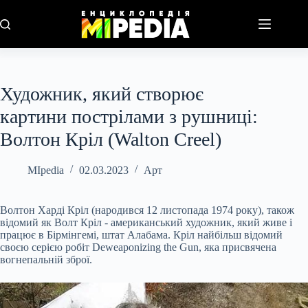
Перейти
до
вмісту
Художник, який створює
картини пострілами з рушниці:
Волтон Кріл (Walton Creel)
MIpedia
02.03.2023
Арт
Волтон Харді Кріл (народився 12 листопада 1974 року), також
відомий як Волт Кріл - американський художник, який живе і
працює в Бірмінгемі, штат Алабама. Кріл найбільш відомий
своєю серією робіт Deweaponizing the Gun, яка присвячена
вогнепальній зброї.