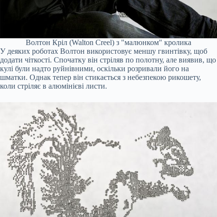
Волтон Кріл (Walton Creel) з "малюнком" кролика
У деяких роботах Волтон використовує меншу гвинтівку, щоб
додати чіткості. Спочатку він стріляв по полотну, але виявив, що
кулі були надто руйнівними, оскільки розривали його на
шматки. Однак тепер він стикається з небезпекою рикошету,
коли стріляє в алюмінієві листи.