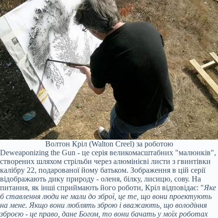
Волтон Кріл (Walton Creel) за роботою
Deweaponizing the Gun - це серія великомасштабних "малюнків",
створених шляхом стрільби через алюмінієві листи з гвинтівки
калібру 22, подарованої йому батьком. Зображення в цій серії
відображають дику природу - оленя, білку, лисицю, сову. На
питання, як інші сприймають його роботи, Кріл відповідає: "
Яке
б ставлення люди не мали до зброї, це те, що вони проектують
на мене. Якщо вони люблять зброю і вважають, що володіння
зброєю - це право, дане Богом, то вони бачать у моїх роботах