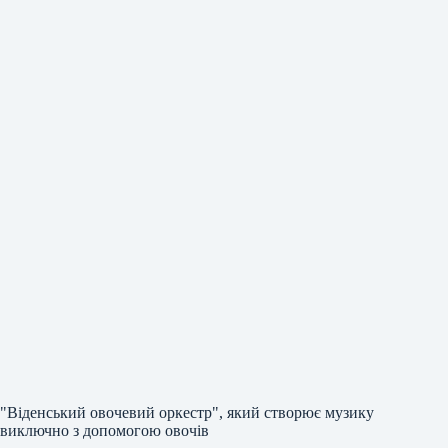
"Віденський овочевий оркестр", який створює музику
виключно з допомогою овочів