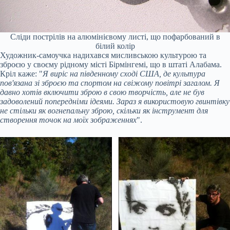
Сліди пострілів на алюмінієвому листі, що пофарбований в
білий колір
Художник-самоучка надихався мисливською культурою та
зброєю у своєму рідному місті Бірмінгемі, що в штаті Алабама.
Кріл каже: "
Я виріс на південному сході США, де культура
пов'язана зі зброєю та спортом на свіжому повітрі загалом. Я
давно хотів включити зброю в свою творчість, але не був
задоволений попередніми ідеями. Зараз я використовую гвинтівку
не стільки як вогнепальну зброю, скільки як інструмент для
створення точок на моїх зображеннях
".