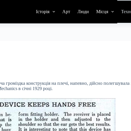
Історія
Арт
Люди
Місця
Техн
а громіздка конструкція на плечі, напевно, дійсно полегшувала
chanics в січні 1929 році.