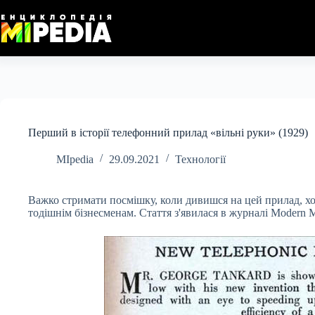
Перейти
до
вмісту
Перший в історії телефонний прилад «вільні руки» (1929)
MIpedia
29.09.2021
Технології
Важко стримати посмішку, коли дивишся на цей прилад, хоч
тодішнім бізнесменам. Стаття з'явилася в журналі Modern Me