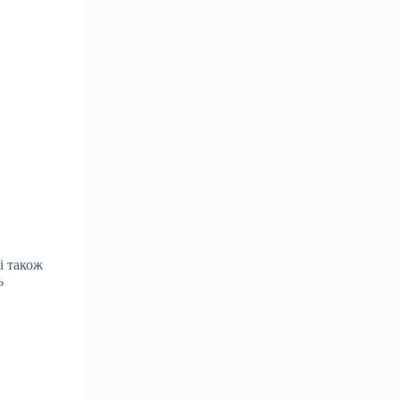
і також
ь