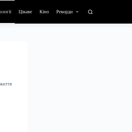
ології
Цікаве
Кіно
Рекорди
 життя