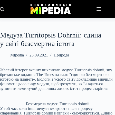
Перейти
до
вмісту
Медуза Turritopsis Dohrnii: єдина
у світі безсмертна істота
MIpedia
23.09.2021
Природа
Жвавий інтерес вчених викликала медуза Turritopsis dohrnii, яку
британське видання The Times назвало "єдиною безсмертною
істотою на планеті». Біологи з усього світу докладніше вивчили
феномен цього виду медузи, щоб зрозуміти, як їй вдається
зупиняти неминучий для інших живих істот процес старіння.
Безсмертна медуза Turritopsis dohrnii
У той час, коли інші медузи вмирають після процесу
спарювання, Turritopsis dohrnii навпаки - омолоджується. Дивно,