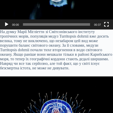
00:00
00:37
На думку Марії Мігліетти зі Смітсонівського інституту
тропічних морів, популяція медуз Turritopsis dohrnii вже досить
велика, тому не виключено, що незабаром цей вид може
порушити баланс світового океану. За її словами, медузи
Turritopsis dohrnii почали тихе вторгнення в води світового
океану. Якщо раніше вони мешкали тільки в районі Карибського
моря, то тепер їх географічні кордони стають дедалі ширшими.
Навряд чи все так серйозно, але той факт, що у світі існує
безсмертна істота, не може не дивувати.