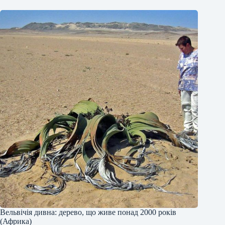
Вельвічія дивна: дерево, що живе понад 2000 років
(Африка)