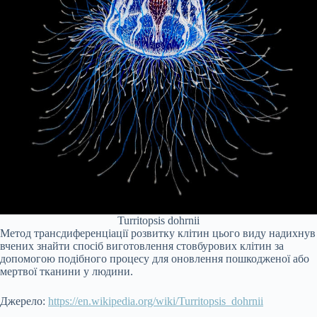
Turritopsis dohrnii
Метод трансдиференціації розвитку клітин цього виду надихнув
вчених знайти спосіб виготовлення стовбурових клітин за
допомогою подібного процесу для оновлення пошкодженої або
мертвої тканини у людини.
Джерело:
https://en.wikipedia.org/wiki/Turritopsis_dohrnii