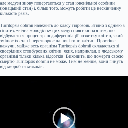
але медузи знову повертаються у стан ювенільної особини
(юнацький стан) і, більш того, можуть робити це нескінченну
кількість разів.
Turritopsis dohrnii належить до класу гідрозоїв. Згідно з однією з
гіпотез, «вічна молодість» цих медуз пояснюється тим, що
відбувається процес трансдиференціації розвитку клітин, який
змінює їх стан і перетворює на нові типи клітин. Простіше
кажучи, майже весь організм Turritopsis dohrnii складається зі
своєрідних стовбурових клітин, яких, наприклад, в людському
організмі тільки кілька відсотків. Виходить, що померти своєю
смертю Turritopsis dohrnii не може. Тим не менше, вони гинуть
від хвороб та хижаків.
Відеопрогравач