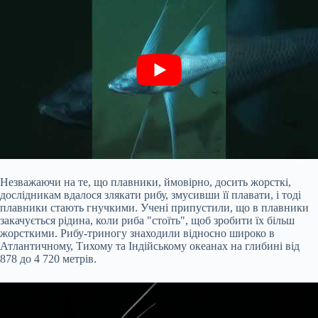
Незважаючи на те, що плавники, ймовірно, досить жорсткі,
дослідникам вдалося злякати рибу, змусивши її плавати, і тоді
плавники стають гнучкими. Учені припустили, що в плавники
закачується рідина, коли риба "стоїть", щоб зробити їх більш
жорсткими. Рибу-триногу знаходили відносно широко в
Атлантичному, Тихому та Індійському океанах на глибині від
878 до 4 720 метрів.