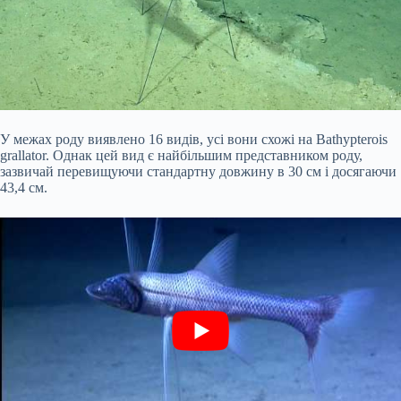
У межах роду виявлено 16 видів, усі вони схожі на Bathypterois
grallator. Однак цей вид є найбільшим представником роду,
зазвичай перевищуючи стандартну довжину в 30 см і досягаючи
43,4 см.