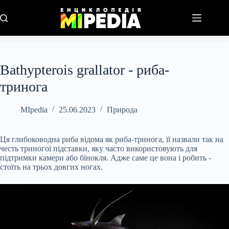
Перейти
до
вмісту
Bathypterois grallator - риба-
тринога
MIpedia
25.06.2023
Природа
Ця глибоководна риба відома як риба-тринога, її назвали так на
честь триногої підставки, яку часто використовують для
підтримки камери або бінокля. Адже саме це вона і робить -
стоїть на трьох довгих ногах.