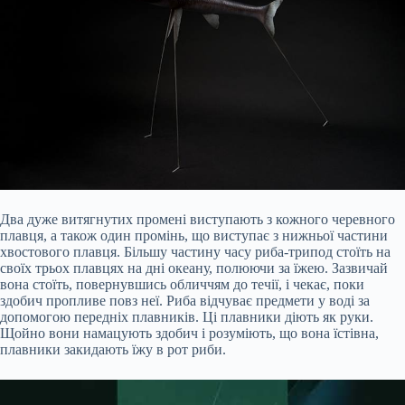
Два дуже витягнутих промені виступають з кожного черевного
плавця, а також один промінь, що виступає з нижньої частини
хвостового плавця. Більшу частину часу риба-трипод стоїть на
своїх трьох плавцях на дні океану, полюючи за їжею. Зазвичай
вона стоїть, повернувшись обличчям до течії, і чекає, поки
здобич пропливе повз неї. Риба відчуває предмети у воді за
допомогою передніх плавників. Ці плавники діють як руки.
Щойно вони намацують здобич і розуміють, що вона їстівна,
плавники закидають їжу в рот риби.