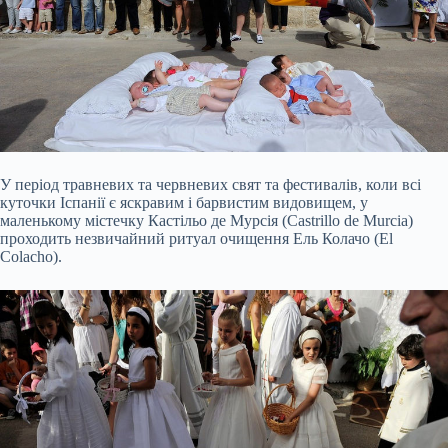
У період травневих та червневих свят та фестивалів, коли всі
куточки Іспанії є яскравим і барвистим видовищем, у
маленькому містечку Кастільо де Мурсія (Castrillo de Murcia)
проходить незвичайний ритуал очищення Ель Колачо (El
Colacho).