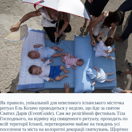
Як правило, унікальний для невеликого іспанського містечка
ритуал Ель Колачо проводиться у неділю, що йде за святом
Святих Дарів (EventGuide). Сам же релігійний фестиваль Тіла
Господнього, на відміну від священного ритуалу, проходить по
всій території Іспанії, перетворюючи майже на тиждень усі
поселення та міста на колоритні декорації святкувань. Щорічно