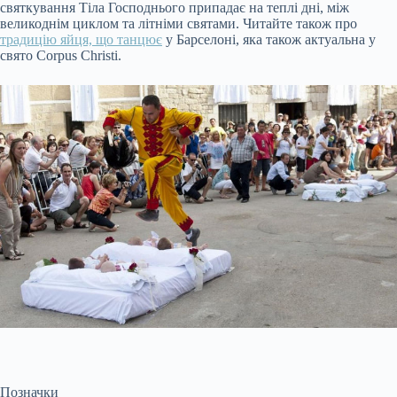
святкування Тіла Господнього припадає на теплі дні, між
великоднім циклом та літніми святами. Читайте також про
традицію яйця, що танцює
у Барселоні, яка також актуальна у
свято Corpus Christi.
Позначки