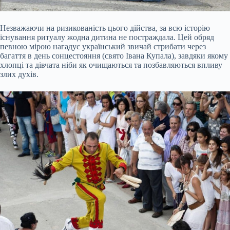
Незважаючи на ризикованість цього дійства, за всю історію
існування ритуалу жодна дитина не постраждала. Цей обряд
певною мірою нагадує український звичай стрибати через
багаття в день сонцестояння (свято Івана Купала), завдяки якому
хлопці та дівчата ніби як очищаються та позбавляються впливу
злих духів.