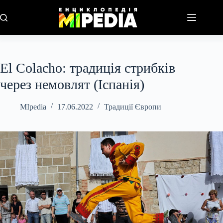
Перейти
до
вмісту
El Colacho: традиція стрибків
через немовлят (Іспанія)
MIpedia
17.06.2022
Традиції Європи