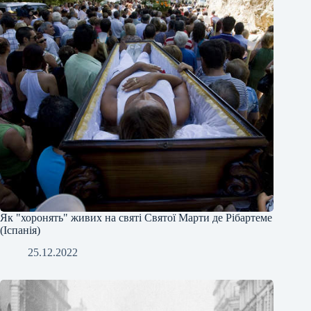
Як "хоронять" живих на святі Святої Марти де Рібартеме
(Іспанія)
25.12.2022