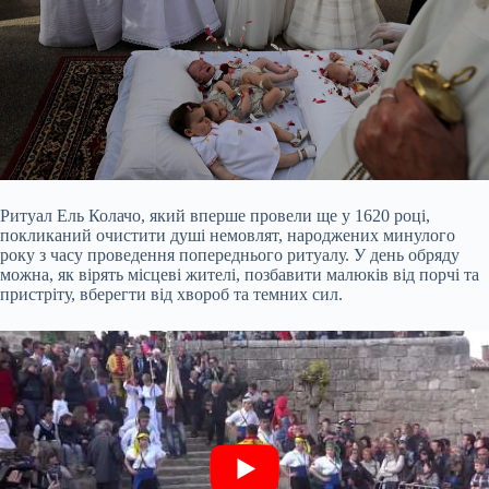
Ритуал Ель Колачо, який вперше провели ще у 1620 році,
покликаний очистити душі немовлят, народжених минулого
року з часу проведення попереднього ритуалу. У день обряду
можна, як вірять місцеві жителі, позбавити малюків від порчі та
пристріту, вберегти від хвороб та темних сил.