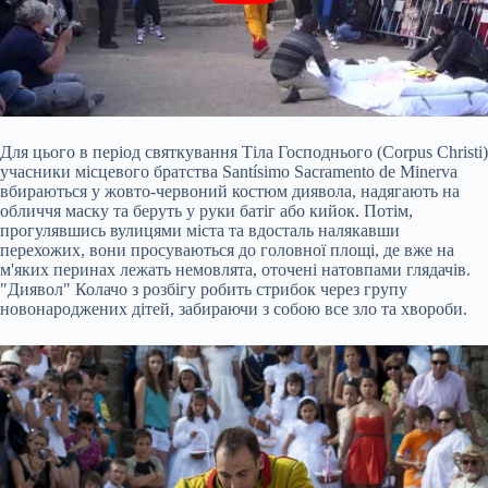
Для цього в період святкування Тіла Господнього (Corpus Christi)
учасники місцевого братства Santísimo Sacramento de Minerva
вбираються у жовто-червоний костюм диявола, надягають на
обличчя маску та беруть у руки батіг або кийок. Потім,
прогулявшись вулицями міста та вдосталь налякавши
перехожих, вони просуваються до головної площі, де вже на
м'яких перинах лежать немовлята, оточені натовпами глядачів.
"Диявол" Колачо з розбігу робить стрибок через групу
новонароджених дітей, забираючи з собою все зло та хвороби.