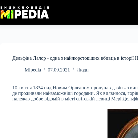
Перейти
до
вмісту
Дельфіна Лалор - одна з найжорстокіших вбивць в історії
MIpedia
07.09.2021
Люди
10 квітня 1834 над Новим Орлеаном пролунав дзвін - з ви
де проживали найзаможніші городяни. Як виявилося, горів
належав добре відомій в місті світській левиці Мері Дельфін