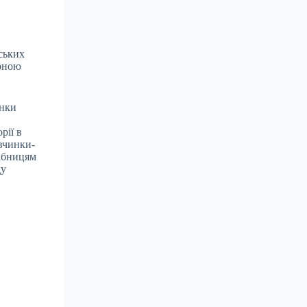
дських
ірною
інки
рії в
івчинки-
рібницям
ду