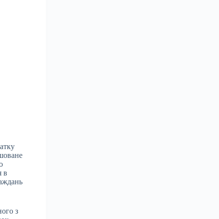
чатку
ашоване
о
я в
раждань
ного з