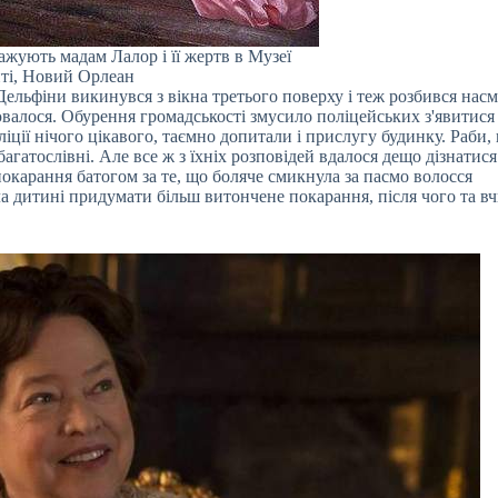
ажують мадам Лалор і її жертв в Музеї
ті, Новий Орлеан
 Дельфіни викинувся з вікна третього поверху і теж розбився насм
валося. Обурення громадськості змусило поліцейських з'явитися
ліції нічого цікавого, таємно допитали і прислугу будинку. Раби,
агатослівні. Але все ж з їхніх розповідей вдалося дещо дізнатися
покарання батогом за те, що боляче смикнула за пасмо волосся
ла дитині придумати більш витончене покарання, після чого та в