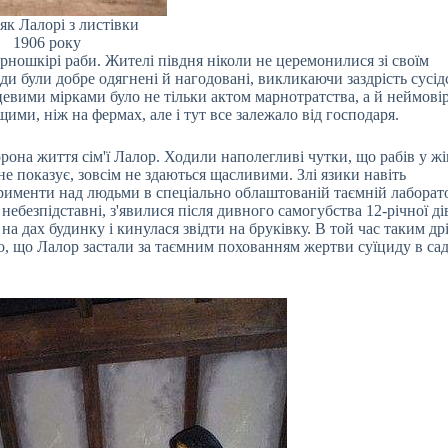
к Лалорі з листівки
1906 року
рношкірі раби. Жителі півдня ніколи не церемонилися зі своїм
ди були добре одягнені й нагодовані, викликаючи заздрість сусі
сцевими мірками було не тільки актом марнотратства, а й неймов
ими, ніж на фермах, але і тут все залежало від господаря.
орона життя сім'ї Лалор. Ходили наполегливі чутки, що рабів у ж
не показує, зовсім не здаються щасливими. Злі язики навіть
рименти над людьми в спеціально облаштованій таємній лаборато
небезпідставні, з'явилися після дивного самогубства 12-річної д
 на дах будинку і кинулася звідти на бруківку. В той час таким д
о, що Лалор застали за таємним похованням жертви суїциду в са