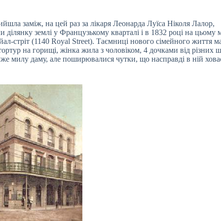
йшла заміж, на цей раз за лікаря Леонарда Луїса Ніколя Лалор,
 ділянку землі у Французькому кварталі і в 1832 році на цьому м
йал-стріт (1140 Royal Street). Таємниці нового сімейного життя м
тортур на горищі, жінка жила з чоловіком, 4 дочками від різних ш
уже милу даму, але поширювалися чутки, що насправді в ній хова