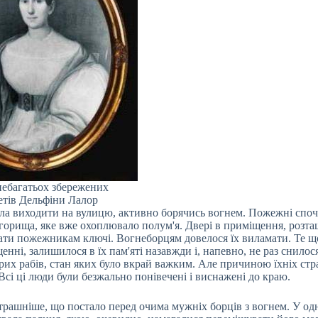
небагатьох збережених
етів Дельфіни Лалор
ала виходити на вулицю, активно борячись вогнем. Пожежні спо
 горища, яке вже охоплювало полум'я. Двері в приміщення, розт
авати пожежникам ключі. Вогнеборцям довелося їх виламати. Те щ
і, залишилося в їх пам'яті назавжди і, напевно, не раз снилос
их рабів, стан яких було вкрай важким. Але причиною їхніх ст
 Всі ці люди були безжально понівечені і виснажені до краю.
страшніше, що постало перед очима мужніх борців з вогнем. У од