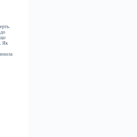
ерть.
 до
 що
. Як
чинила