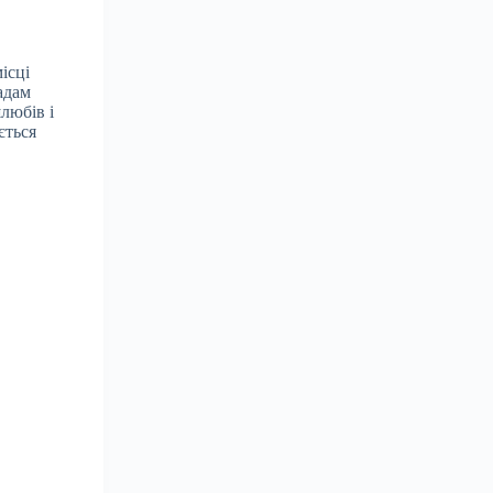
ісці
адам
любів і
ється