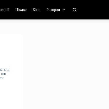
ології
Цікаве
Кіно
Рекорди
рталі,
, що
ни.