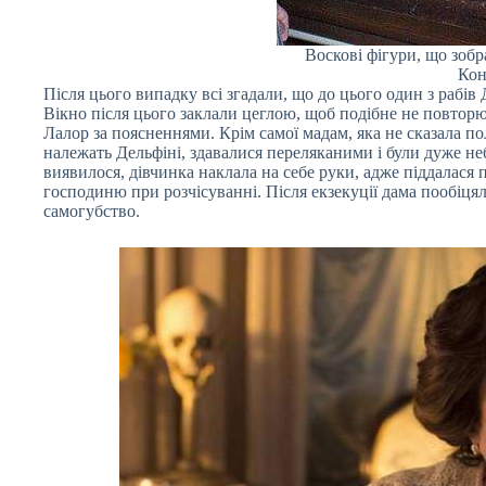
Воскові фігури, що зобр
Кон
Після цього випадку всі згадали, що до цього один з рабів
Вікно після цього заклали цеглою, щоб подібне не повторю
Лалор за поясненнями. Крім самої мадам, яка не сказала по
належать Дельфіні, здавалися переляканими і були дуже неб
виявилося, дівчинка наклала на себе руки, адже піддалася 
господиню при розчісуванні. Після екзекуції дама пообіця
самогубство.