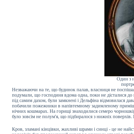
Один з 
портр
Незважаючи на те, що будинок палав, власниця не поспіш
подумали, що господиня вдома одна, поки не дісталися до
під самим дахом, були замкнені і Дельфіна відмовилася д
побачили пожежники в напівтемному задимленому приміщенн
нічних кошмарах. На горищі знаходилися семеро чорношкір
було зовсім не полум'я, що підбиралося з нижніх поверхів.
Кров, зламані кінцівки, жахливі шрами і синці - це не най