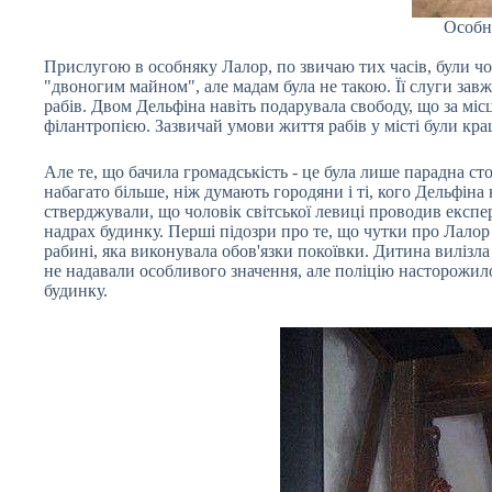
Особня
Прислугою в особняку Лалор, по звичаю тих часів, були чо
"двоногим майном", але мадам була не такою. Її слуги завж
рабів. Двом Дельфіна навіть подарувала свободу, що за мі
філантропією. Зазвичай умови життя рабів у місті були кращ
Але те, що бачила громадськість - це була лише парадна ст
набагато більше, ніж думають городяни і ті, кого Дельфіна 
стверджували, що чоловік світської левиці проводив експе
надрах будинку. Перші підозри про те, що чутки про Лалор 
рабині, яка виконувала обов'язки покоївки. Дитина вилізла
не надавали особливого значення, але поліцію насторожил
будинку.