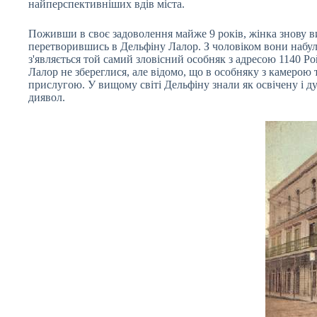
найперспективніших вдів міста.
Поживши в своє задоволення майже 9 років, жінка знову ви
перетворившись в Дельфіну Лалор. З чоловіком вони набули
з'являється той самий зловісний особняк з адресою 1140 Ро
Лалор не збереглися, але відомо, що в особняку з камерою 
прислугою. У вищому світі Дельфіну знали як освічену і д
диявол.