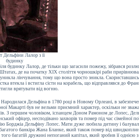
т Дельфіни Лалор з її
будинку
іля будинку Лалор, де тільки що загасили пожежу, зібрався розл
 Штатах, де на початку XIX століття чорношкірі раби прирівнюва
р уникла лінчування, тому що вона просто зникла. Скориставшись
ка втекла і встигла сісти на корабель, що відправлявся до Франц
стигли врятувати від вогню.
ародилася Дельфіна в 1780 році в Новому Орлеані, в забезпечен
ної Макарті був не вельми приємний характер, оскільки не зваж
оків. З першим чоловіком, іспанцем Доном Рамоном де Лопес, Дел
нський офіцер, несподівано захворів та помер під час сімейної по
ію Борджіа Дельфіну Лопес. Мати дуже любила дитину і балувал
 багатого банкіра Жана Бланке, який також помер від швидкопли
 того багатій дружині непоганий капітал, який зробив її однією з