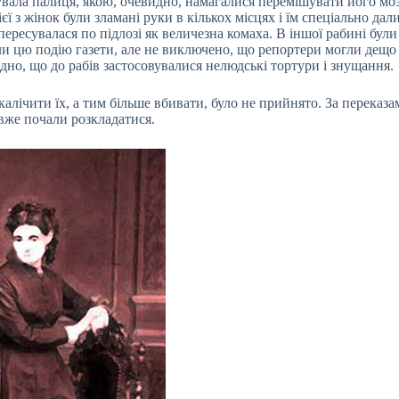
увала палиця, якою, очевидно, намагалися перемішувати його мо
 з жінок були зламані руки в кількох місцях і їм спеціально дал
пересувалася по підлозі як величезна комаха. В іншої рабині були
вали цю подію газети, але не виключено, що репортери могли дещо
дно, що до рабів застосовувалися нелюдські тортури і знущання.
 калічити їх, а тим більше вбивати, було не прийнято. За переказа
і вже почали розкладатися.