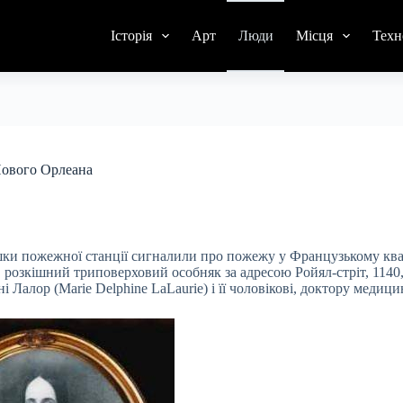
Історія
Арт
Люди
Місця
Техн
 Нового Орлеана
шки пожежної станції сигналили про пожежу у Французькому ква
 розкішний триповерховий особняк за адресою Ройял-стріт, 1140
і Лалор (Marie Delphine LaLaurie) і її чоловікові, доктору медици