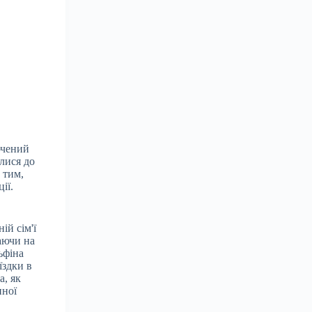
ючений
лися до
 тим,
ії.
ій сім'ї
аючи на
ьфіна
їздки в
а, як
нної