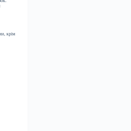
зок.
и
ми, крім