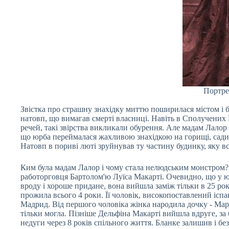
Портре
Звістка про страшну знахідку миттю поширилася містом і б
натовп, що вимагав смерті власниці. Навіть в Сполучених
речей, такі звірства викликали обурення. Але мадам Лало
що юрба переймалася жахливою знахідкою на горищі, садист
Натовп в пориві люті зруйнував ту частину будинку, яку в
Ким була мадам Лалор і чому стала нелюдським монстром? Н
работорговця Бартолом'ю Луїса Макарті. Очевидно, що у ю
вроду і хороше придане, вона вийшла заміж тільки в 25 р
прожила всього 4 роки. Її чоловік, високопоставлений іспа
Мадрид. Від першого чоловіка жінка народила дочку - Мар
тільки могла. Пізніше Дельфіна Макарті вийшла вдруге, за
недуги через 8 років спільного життя. Бланке залишив і без