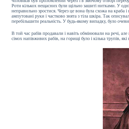
чоловіків був проломлений череп і в зяючому отворі переб
Роти кількох нещасних були щільно зашиті нитками. У однієї
неправильно зростися. Через це вона була схожа на краба і 
ампутовані руки і частково знята з тіла шкіра. Так опису
перебільшити реальність. У будь-якому випадку, було очеви
В той час рабів продавали і навіть обмінювали на речі, але
сімох напівживих рабів, на горищі було і кілька трупів, як