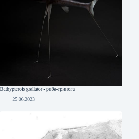
Bathypterois grallator - риба-тринога
25.06.2023