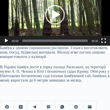
00:00
00:32
Бамбук є цінною сировинною рослиною. З нього виготовляють
вази, посуд, будівельні матеріали. Молоді м'які пагони широко
використовують у кулінарії.
В Україні бамбук росте в парку палацу Раєвських, на території
музею А. П. Чехова в Ялті і ботанічних садах Криму. 1964 року у
Нікітському ботанічному саді існував бамбуковий гай, бамбуки в
якому виростали до 6 метрів заввишки за місяць.