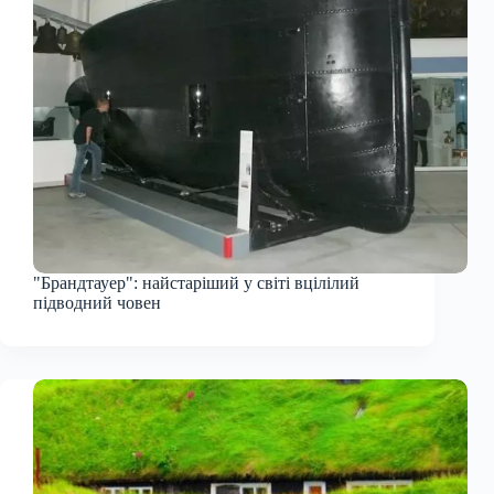
"Брандтауер": найстаріший у світі вцілілий
підводний човен