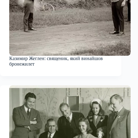
Казимир Жеглен: священик, який винайшов
бронежилет