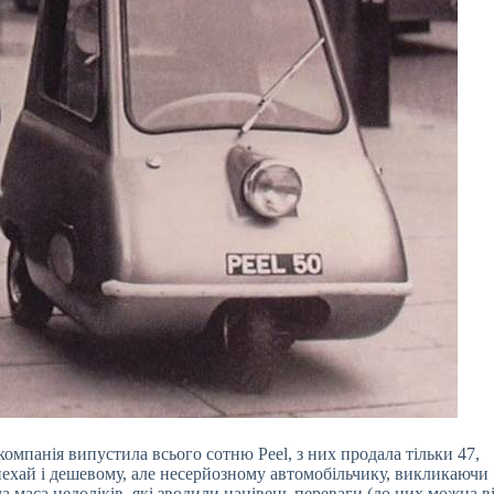
компанія випустила всього сотню Peel, з них продала тільки 47,
а нехай і дешевому, але несерйозному автомобільчику, викликаючи
а маса недоліків, які зводили нанівець переваги (до них можна в