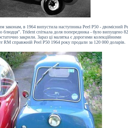
им законам, в 1964 випустила наступника Peel P50 - двомісний Pe
о блюдця". Trident спіткала доля попередника - було випущено 8
 остаточно закрили. Зараз ці малятка є дорогими колекційними
er RM справжній Peel P50 1964 року продали за 120 000 доларів.