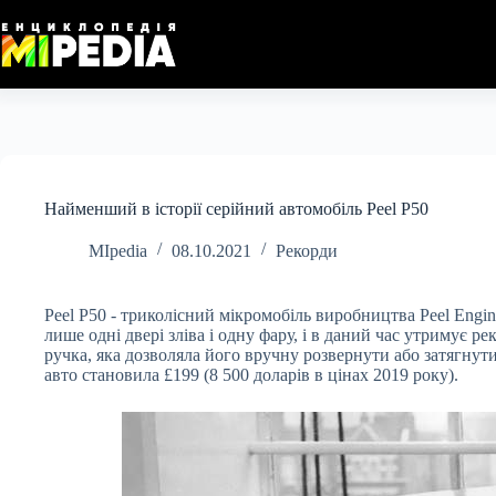
Перейти
до
вмісту
Найменший в історії серійний автомобіль Peel P50
MIpedia
08.10.2021
Рекорди
Peel P50 - триколісний мікромобіль виробництва Peel Engi
лише одні двері зліва і одну фару, і в даний час утримує р
ручка, яка дозволяла його вручну розвернути або затягнути
авто становила £199 (8 500 доларів в цінах 2019 року).