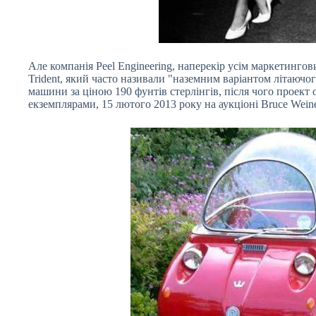
Але компанія Peel Engineering, наперекір усім маркетингов
Trident, який часто називали "наземним варіантом літаючог
машини за ціною 190 фунтів стерлінгів, після чого проект
екземплярами, 15 лютого 2013 року на аукціоні Bruce Wein