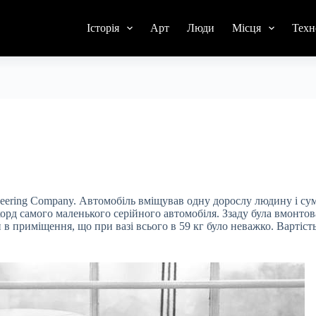
Історія
Арт
Люди
Місця
Техн
neering Company. Автомобіль вміщував одну дорослу людину і сум
екорд самого маленького серійного автомобіля. Ззаду була вмонто
 в приміщення, що при вазі всього в 59 кг було неважко. Вартіст