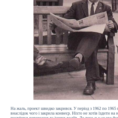
На жаль, проект швидко закрився. У період з 1962 по 1965 
внаслідок чого і закрила конвеєр. Ніхто не хотів їздити н
посмішки перехожих та інших водіїв. До того ж у нього бул