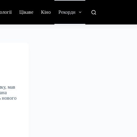
ології
Цікаве
Кіно
Рекорди
ку, мав
вана
ь нового