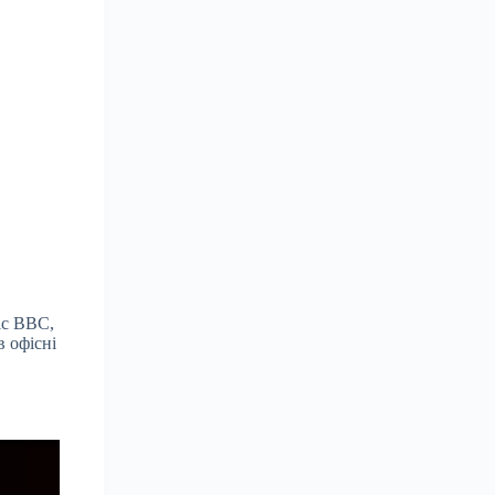
іс BBC,
в офісні