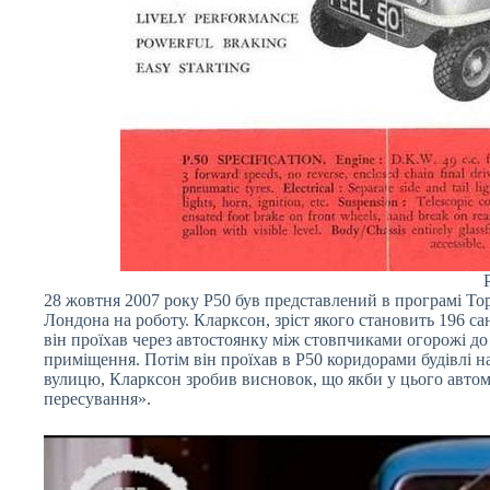
28 жовтня 2007 року P50 був представлений в програмі Top
Лондона на роботу. Кларксон, зріст якого становить 196 с
він проїхав через автостоянку між стовпчиками огорожі до ф
приміщення. Потім він проїхав в P50 коридорами будівлі на
вулицю, Кларксон зробив висновок, що якби у цього автомоб
пересування».