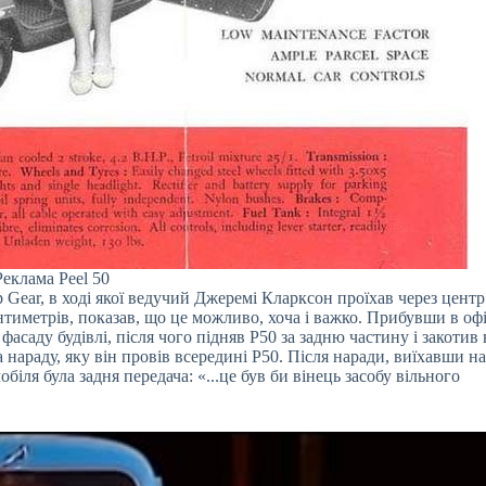
Реклама Peel 50
 Gear, в ході якої ведучий Джеремі Кларксон проїхав через центр
антиметрів, показав, що це можливо, хоча і важко. Прибувши в оф
асаду будівлі, після чого підняв P50 за задню частину і закотив 
 нараду, яку він провів всередині P50. Після наради, виїхавши на
іля була задня передача: «...це був би вінець засобу вільного