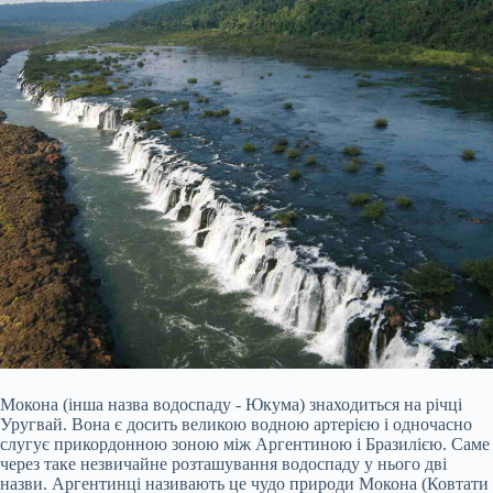
Мокона (інша назва водоспаду - Юкума) знаходиться на річці
Уругвай. Вона є досить великою водною артерією і одночасно
слугує прикордонною зоною між Аргентиною і Бразилією. Саме
через таке незвичайне розташування водоспаду у нього дві
назви. Аргентинці називають це чудо природи Мокона (Ковтати