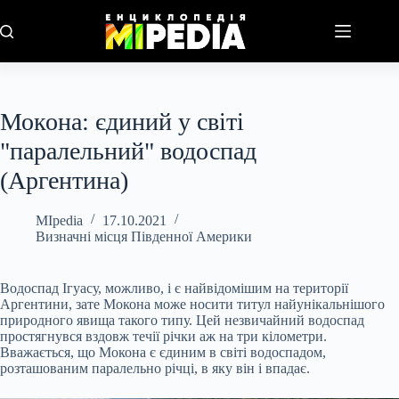
Перейти
до
вмісту
Мокона: єдиний у світі
"паралельний" водоспад
(Аргентина)
MIpedia
17.10.2021
Визначні місця Південної Америки
Водоспад Ігуасу, можливо, і є найвідомішим на території
Аргентини, зате Мокона може носити титул найунікальнішого
природного явища такого типу. Цей незвичайний водоспад
простягнувся вздовж течії річки аж на три кілометри.
Вважається, що Мокона є єдиним в світі водоспадом,
розташованим паралельно річці, в яку він і впадає.