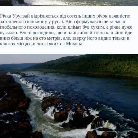
Річка Уругвай відрізняється від сотень інших річок наявністю
затопленого каньйону у руслі. Він сформувався ще за часів
глобального похолодання, коли клімат був сухим, а річка дуже
вузькою. Вчені дослідили, що в найглибшій точці каньйон йде
вниз більш ніж на сто метрів, але, зверху його видно тільки в
кількох місцях, в числі яких є і Мокона.