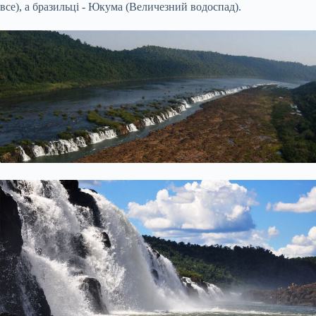
все), а бразильці - Юкума (Величезний водоспад).